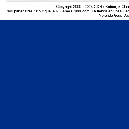
Copyright 2000 - 2025 GDN / Batico, 5 Che
Nos partenaires :
Boutique jeux GameXPass.com
,
La tienda en línea 
Véranda Gap
,
Dev