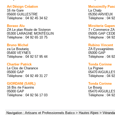
Art Désign Création
Meissimilly Pasc
16 rte Gare
La Chalp
05600 GUILLESTRE
05350 ARVIEUX
Téléphone : 04 92 45 34 62
Téléphone : 04 92
Boraso Alu
Miroiterie Gapen
ZA Le plan Route de Sisteron
7 r Commerce ZA
05300 LARAGNE MONTÉGLIN
05005 GAP CED
Téléphone : 04 92 65 10 75
Téléphone : 04 92
Bruno Michel
Rubino Vincent
za Le Boutariq
ZA Eyssagnières 
05400 VEYNES
05000 GAP
Téléphone : 04 92 57 95 44
Téléphone : 04 92
Chartier Patrick
Tonda Corinne
Le Clos de Charance
La Pignee
05000 GAP
05470 AIGUILLE
Téléphone : 04 92 49 31 27
Téléphone : 04 92
GIORDANI (SARL)
Tonda Corinne
16 Bis rte Fauvins
Le Bourg
05000 GAP
05470 AIGUILLE
Téléphone : 04 92 56 17 03
Téléphone : 04 92
Navigation :
Artisans et Professionnels Batico
>
Hautes Alpes
>
Véranda,