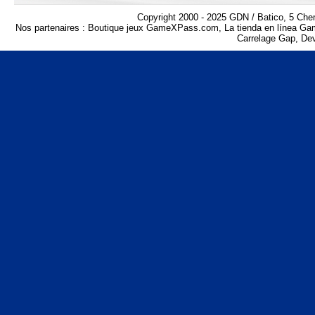
Copyright 2000 - 2025 GDN / Batico, 5 Che
Nos partenaires :
Boutique jeux GameXPass.com
,
La tienda en línea 
Carrelage Gap
,
Dev