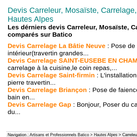
Devis Carreleur, Mosaïste, Carrelage,
Hautes Alpes
Les dérniers devis Carreleur, Mosaïste, C
comparés sur Batico
Devis Carrelage La Bâtie Neuve
: Pose de 
intérieur(travertin grandes...
Devis Carrelage SAINT-EUSEBE EN CH
carrelage à la cuisine,le coin repas,...
Devis Carrelage Saint-firmin
: L'installatio
pierre travertin...
Devis Carrelage Briançon
: Pose de faienc
bain en...
Devis Carrelage Gap
: Bonjour, Poser du c
du...
Navigation :
Artisans et Professionnels Batico
>
Hautes Alpes
>
Carreleu