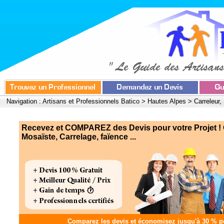
Navigation :
Artisans et Professionnels Batico
>
Hautes Alpes
>
Carreleur,
Recevez et COMPAREZ des Devis pour votre Projet ! C
Mosaïste, Carrelage, faïence ...
Comparez les devis et
économisez jusqu'à 30 %
po