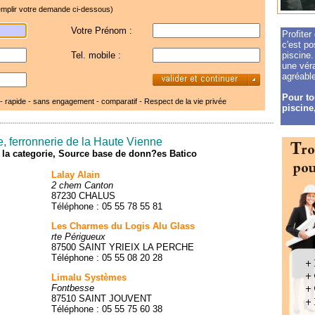
mplir votre demande ci-dessous)
Votre Prénom :
Profiter
c'est po
Tel. mobile :
piscine.
une véra
agréable
Pour to
 - rapide - sans engagement - comparatif -
Respect de la vie privée
piscine,
e, ferronnerie de la Haute Vienne
de la categorie, Source base de donn?es Batico
Lalay Alain
2 chem Canton
87230 CHALUS
Téléphone : 05 55 78 55 81
Les Charmes du Logis Alu Glass
rte Périgueux
87500 SAINT YRIEIX LA PERCHE
Téléphone : 05 55 08 20 28
Limalu Systèmes
Fontbesse
87510 SAINT JOUVENT
Téléphone : 05 55 75 60 38