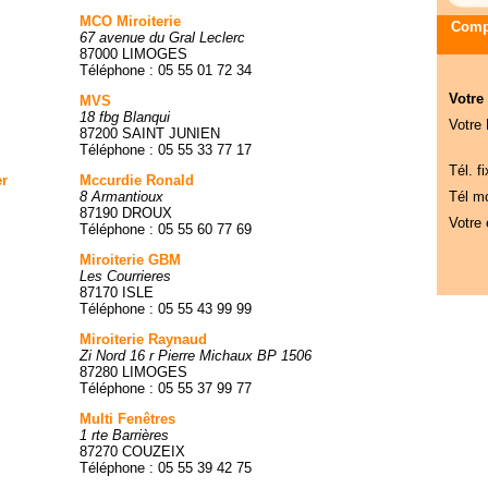
MCO Miroiterie
Compa
67 avenue du Gral Leclerc
87000 LIMOGES
Téléphone : 05 55 01 72 34
Votre
MVS
18 fbg Blanqui
Votre
87200 SAINT JUNIEN
Téléphone : 05 55 33 77 17
Tél. fi
er
Mccurdie Ronald
8 Armantioux
Tél mo
87190 DROUX
Votre 
Téléphone : 05 55 60 77 69
Miroiterie GBM
Les Courrieres
87170 ISLE
Téléphone : 05 55 43 99 99
Miroiterie Raynaud
Zi Nord 16 r Pierre Michaux BP 1506
87280 LIMOGES
Téléphone : 05 55 37 99 77
Multi Fenêtres
1 rte Barrières
87270 COUZEIX
Téléphone : 05 55 39 42 75