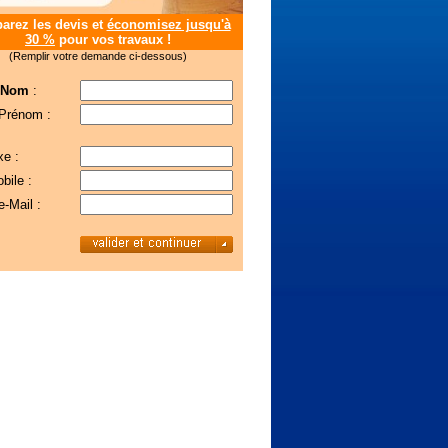
rez les devis et
économisez jusqu'à
30 %
pour vos travaux !
(Remplir votre demande ci-dessous)
 Nom
:
 Prénom :
xe :
bile :
e-Mail :