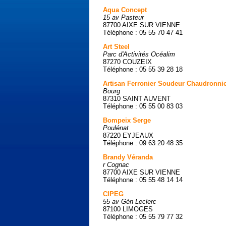
Aqua Concept
15 av Pasteur
87700 AIXE SUR VIENNE
Téléphone : 05 55 70 47 41
Art Steel
Parc d'Activités Océalim
87270 COUZEIX
Téléphone : 05 55 39 28 18
Artisan Ferronier Soudeur Chaudronni
Bourg
87310 SAINT AUVENT
Téléphone : 05 55 00 83 03
Bompeix Serge
Poulénat
87220 EYJEAUX
Téléphone : 09 63 20 48 35
Brandy Véranda
r Cognac
87700 AIXE SUR VIENNE
Téléphone : 05 55 48 14 14
CIPEG
55 av Gén Leclerc
87100 LIMOGES
Téléphone : 05 55 79 77 32