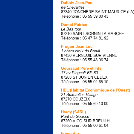
Dubois Jean-Paul
rte Chevailles
87340 JONCHÈRE SAINT MAURICE (LA
Téléphone : 05 55 39 80 43
Dumet Patrice
Le Bas tour
87210 SAINT SORNIN LA MARCHE
Téléphone : 05 47 74 81 92
Frugier Jean-Luc
1 chem croix du Breuil
87430 VERNEUIL SUR VIENNE
Téléphone : 05 55 48 06 74
Goursaud Père et Fils
17 av Pingault BP 80
87203 ST JUNIEN CEDEX
Téléphone : 05 55 02 65 10
HEL (Habitat Economique de l'Ouest)
21 Buxerolles Village
87270 COUZEIX
Téléphone : 05 55 69 10 00
Hardy (SARL)
Pont de Geasse
87260 VICQ SUR BREUILH
Téléphone : 05 55 00 61 04
Innov Alu