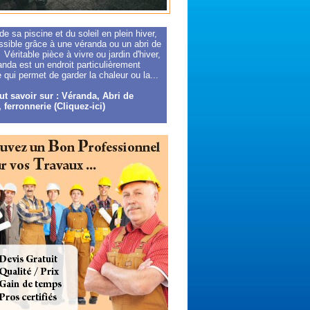
 de sa piscine et du soleil en plein hiver,
ssible grâce à une véranda ou un abri de
 Véritable pièce à vivre ou jardin d'hiver,
nda est un endroit particulièrement
 qui permet de garder la chaleur ou la...
ut savoir sur : Véranda, Abri de
 ferronnerie (Cliquez-ici)