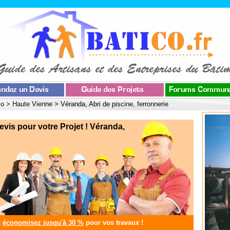
co
>
Haute Vienne
>
Véranda, Abri de piscine, ferronnerie
s pour votre Projet ! Véranda,
t
économisez jusqu'à 30 %
pour vos travaux !