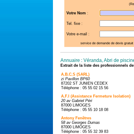
(Re
Votre Nom
:
Tel. fixe :
Votre e-mail :
service de demande de devis gratuit
Annuaire : Véranda, Abri de piscin
Extrait de la liste des professionnels 
A.B.C.S (SARL)
zi Pavillon BP60
87202 ST JUNIEN CEDEX
Téléphone : 05 55 02 15 56
A.F.I (Assistance Fermeture Isolation)
20 av Gabriel Péri
87000 LIMOGES
Téléphone : 05 55 10 18 08
Antony Fenêtres
58 av Georges Dumas
87000 LIMOGES
Téléphone : 05 55 32 39 83