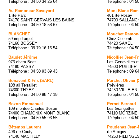
Téléphone : 04 50 34 26 64
Téléphone : 04 5
Au Ramoneur Savoyard
Mont Blanc Ra
1 rte Parc
401 rte Rosay
74170 SAINT GERVAIS LES BAINS
74700 SALLANC
Téléphone : 04 50 18 58 67
Téléphone : 04 5
BLANCHET
Mouchet Ramona
59 imp Larget
Chez Collomb
74160 BOSSEY
74420 SAXEL
Téléphone : 09 79 16 15 54
Téléphone : 04 5
Baudet Jérôme
Nicollier Jean-F
973 chem Boes
Les Genevrilles r
74190 PASSY
74500 PUBLIER
Téléphone : 04 50 93 89 43
Téléphone : 09 6
Bonavent & Fils (SARL)
Parchet Olivier (
108 all Terraillet
Prévières
74300 THYEZ
74250 VILLE EN
Téléphone : 04 50 98 47 19
Téléphone : 04 5
Bozon Emmanuel
Pernet Bernard
109 montée Charles Bozon
Les Grangettes
74400 CHAMONIX MONT BLANC
74110 MORZINE
Téléphone : 04 50 55 93 55
Téléphone : 04 5
Bétemps Laurent
Poudenas Jean-
496 rte Couty
rte Arpigny
74140 MACHILLY
74250 FILLINGE