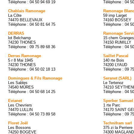
Téléphone : 04 50 94 69 19
Téléphone : 04 5
Chablais Ramonage
Ramonage Blanc
La Côte
59 imp Larget
74470 BELLEVAUX
74160 BOSSEY
Téléphone : 04 50 81 64 75
Téléphone : 04 5
DERRAS
Ramonage Servi
lot Belchamp
15 chem Granges
74230 THONES
74150 RUMILLY
Téléphone : 09 75 89 68 36
Téléphone : 04 5
Derras Ramonage
Saillet Pascal
5 r 8 Mai 1945
140 rte Bois
74230 THONES
74200 LYAUD
Téléphone : 04 50 02 18 13
Téléphone : 09 7
Domingues & Fils Ramonage
Seranet (SARL)
Les Sables
Le Tertenoz
74540 MÛRES
74210 SEYTHE
Téléphone : 04 50 68 14 25
Téléphone : 04 5
Evianet
Sperber Samuel
Les Chevriers
1 rte Parc
74470 LULLIN
74170 SAINT GE
Téléphone : 04 50 73 89 58
Téléphone : 09 7
Floret Joël
Technifram sarl
Les Bossons
375 zi la Perriere
74250 BOGEVE
74300 MAGLAND