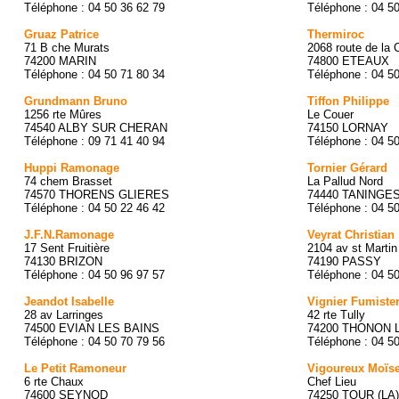
Téléphone : 04 50 36 62 79
Téléphone : 04 5
Gruaz Patrice
Thermiroc
71 B che Murats
2068 route de la 
74200 MARIN
74800 ETEAUX
Téléphone : 04 50 71 80 34
Téléphone : 04 5
Grundmann Bruno
Tiffon Philippe
1256 rte Mûres
Le Couer
74540 ALBY SUR CHERAN
74150 LORNAY
Téléphone : 09 71 41 40 94
Téléphone : 04 5
Huppi Ramonage
Tornier Gérard
74 chem Brasset
La Pallud Nord
74570 THORENS GLIERES
74440 TANINGE
Téléphone : 04 50 22 46 42
Téléphone : 04 5
J.F.N.Ramonage
Veyrat Christian
17 Sent Fruitière
2104 av st Martin
74130 BRIZON
74190 PASSY
Téléphone : 04 50 96 97 57
Téléphone : 04 5
Jeandot Isabelle
Vignier Fumiste
28 av Larringes
42 rte Tully
74500 EVIAN LES BAINS
74200 THONON 
Téléphone : 04 50 70 79 56
Téléphone : 04 5
Le Petit Ramoneur
Vigoureux Moïs
6 rte Chaux
Chef Lieu
74600 SEYNOD
74250 TOUR (LA)