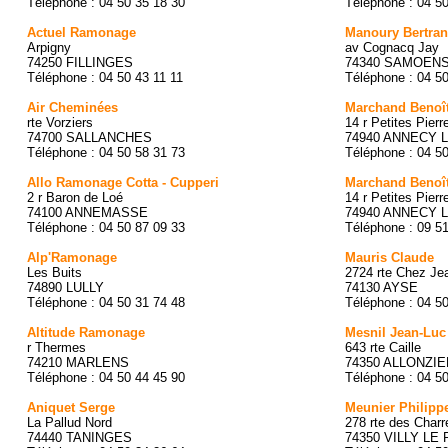
Téléphone : 04 50 35 18 30
Téléphone : 04 5
Actuel Ramonage
Manoury Bertra
Arpigny
av Cognacq Jay
74250 FILLINGES
74340 SAMOEN
Téléphone : 04 50 43 11 11
Téléphone : 04 5
Air Cheminées
Marchand Benoî
rte Vorziers
14 r Petites Pierr
74700 SALLANCHES
74940 ANNECY 
Téléphone : 04 50 58 31 73
Téléphone : 04 5
Allo Ramonage Cotta - Cupperi
Marchand Benoî
2 r Baron de Loé
14 r Petites Pierr
74100 ANNEMASSE
74940 ANNECY 
Téléphone : 04 50 87 09 33
Téléphone : 09 5
Alp'Ramonage
Mauris Claude
Les Buits
2724 rte Chez Je
74890 LULLY
74130 AYSE
Téléphone : 04 50 31 74 48
Téléphone : 04 5
Altitude Ramonage
Mesnil Jean-Luc
r Thermes
643 rte Caille
74210 MARLENS
74350 ALLONZIE
Téléphone : 04 50 44 45 90
Téléphone : 04 5
Aniquet Serge
Meunier Philipp
La Pallud Nord
278 rte des Charr
74440 TANINGES
74350 VILLY LE