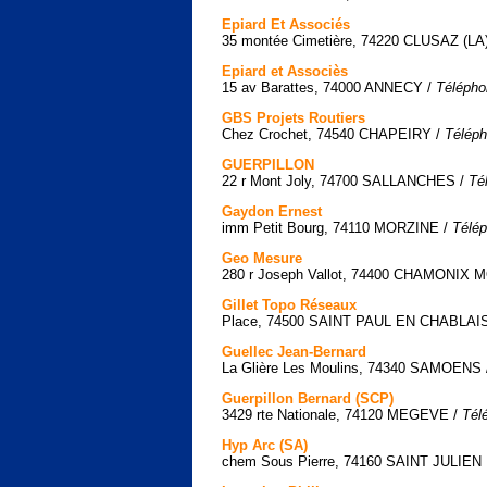
Epiard Et Associés
35 montée Cimetière, 74220 CLUSAZ (LA
Epiard et Associès
15 av Barattes, 74000 ANNECY /
Télépho
GBS Projets Routiers
Chez Crochet, 74540 CHAPEIRY /
Téléph
GUERPILLON
22 r Mont Joly, 74700 SALLANCHES /
Té
Gaydon Ernest
imm Petit Bourg, 74110 MORZINE /
Télép
Geo Mesure
280 r Joseph Vallot, 74400 CHAMONIX
Gillet Topo Réseaux
Place, 74500 SAINT PAUL EN CHABLAI
Guellec Jean-Bernard
La Glière Les Moulins, 74340 SAMOENS
Guerpillon Bernard (SCP)
3429 rte Nationale, 74120 MEGEVE /
Tél
Hyp Arc (SA)
chem Sous Pierre, 74160 SAINT JULIE