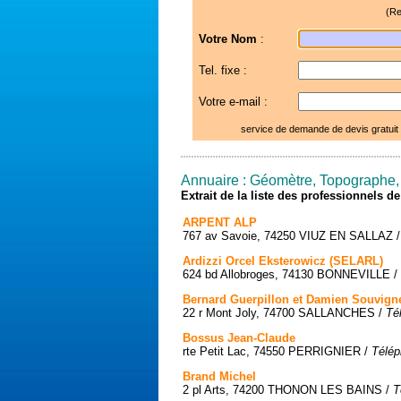
(Re
Votre Nom
:
Tel. fixe :
Votre e-mail :
service de demande de devis gratuit
Annuaire : Géomètre, Topographe,
Extrait de la liste des professionnels 
ARPENT ALP
767 av Savoie, 74250 VIUZ EN SALLAZ 
Ardizzi Orcel Eksterowicz (SELARL)
624 bd Allobroges, 74130 BONNEVILLE /
Bernard Guerpillon et Damien Souvign
22 r Mont Joly, 74700 SALLANCHES /
Té
Bossus Jean-Claude
rte Petit Lac, 74550 PERRIGNIER /
Télép
Brand Michel
2 pl Arts, 74200 THONON LES BAINS /
T