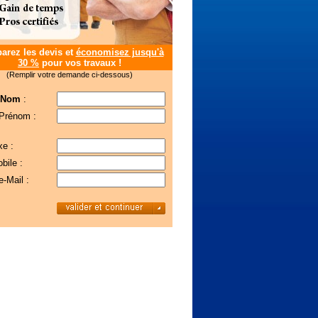
rez les devis et
économisez jusqu'à
30 %
pour vos travaux !
(Remplir votre demande ci-dessous)
 Nom
:
 Prénom :
xe :
bile :
e-Mail :