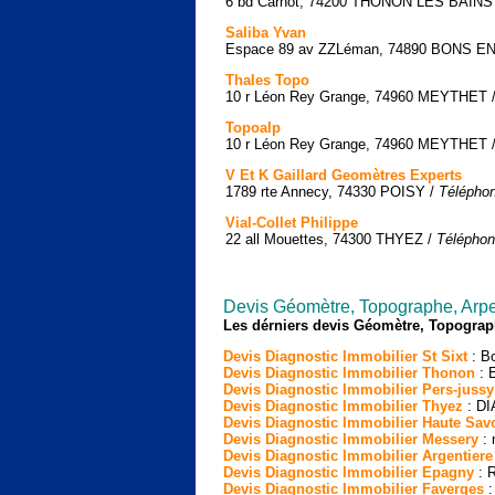
6 bd Carnot, 74200 THONON LES BAINS
Saliba Yvan
Espace 89 av ZZLéman, 74890 BONS E
Thales Topo
10 r Léon Rey Grange, 74960 MEYTHET 
Topoalp
10 r Léon Rey Grange, 74960 MEYTHET 
V Et K Gaillard Geomètres Experts
1789 rte Annecy, 74330 POISY /
Téléphon
Vial-Collet Philippe
22 all Mouettes, 74300 THYEZ /
Téléphon
Devis Géomètre, Topographe, Arpe
Les dérniers devis Géomètre, Topograp
Devis Diagnostic Immobilier St Sixt
: Bo
Devis Diagnostic Immobilier Thonon
: E
Devis Diagnostic Immobilier Pers-jussy
Devis Diagnostic Immobilier Thyez
: DI
Devis Diagnostic Immobilier Haute Sav
Devis Diagnostic Immobilier Messery
: 
Devis Diagnostic Immobilier Argentiere
Devis Diagnostic Immobilier Epagny
: R
Devis Diagnostic Immobilier Faverges
: