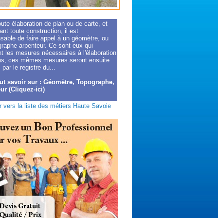
ute élaboration de plan ou de carte, et
nt toute construction, il est
sable de faire appel à un géomètre, ou
graphe-arpenteur. Ce sont eux qui
t les mesures nécessaires à l'élaboration
ns, ces mêmes mesures seront ensuite
 par le registre du...
ut savoir sur : Géomètre, Topographe,
ur (Cliquez-ici)
 vers la liste des métiers Haute Savoie