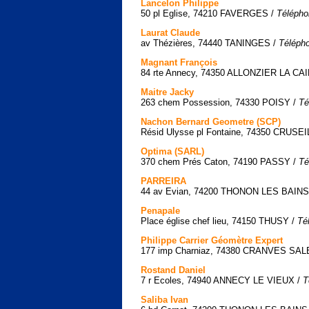
Lancelon Philippe
50 pl Eglise, 74210 FAVERGES /
Télépho
Laurat Claude
av Thézières, 74440 TANINGES /
Télépho
Magnant François
84 rte Annecy, 74350 ALLONZIER LA CA
Maitre Jacky
263 chem Possession, 74330 POISY /
Té
Nachon Bernard Geometre (SCP)
Résid Ulysse pl Fontaine, 74350 CRUSE
Optima (SARL)
370 chem Prés Caton, 74190 PASSY /
Té
PARREIRA
44 av Evian, 74200 THONON LES BAINS
Penapale
Place église chef lieu, 74150 THUSY /
Té
Philippe Carrier Géomètre Expert
177 imp Charniaz, 74380 CRANVES SAL
Rostand Daniel
7 r Ecoles, 74940 ANNECY LE VIEUX /
T
Saliba Ivan