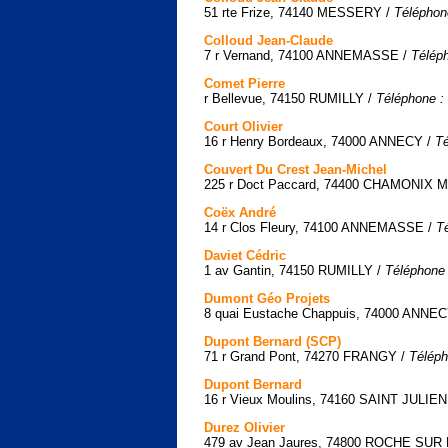
51 rte Frize, 74140 MESSERY /
Téléphon
Colloud Jean-Claude
7 r Vernand, 74100 ANNEMASSE /
Téléph
Comet Pierre
r Bellevue, 74150 RUMILLY /
Téléphone :
Court Olivier
16 r Henry Bordeaux, 74000 ANNECY /
Té
Couvert Du Crest Jean-Michel
225 r Doct Paccard, 74400 CHAMONIX
Coëx André
14 r Clos Fleury, 74100 ANNEMASSE /
T
Daviet Cédric
1 av Gantin, 74150 RUMILLY /
Téléphone 
Dumont Géo Projets
8 quai Eustache Chappuis, 74000 ANNE
Dupont Bernard (SCP)
71 r Grand Pont, 74270 FRANGY /
Téléph
Dupont Bernard
16 r Vieux Moulins, 74160 SAINT JULI
Durez Olivier
479 av Jean Jaures, 74800 ROCHE SUR