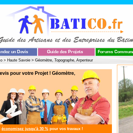
co
>
Haute Savoie
>
Géomètre, Topographe, Arpenteur
s pour votre Projet ! Géomètre,
t
économisez jusqu'à 30 %
pour vos travaux !