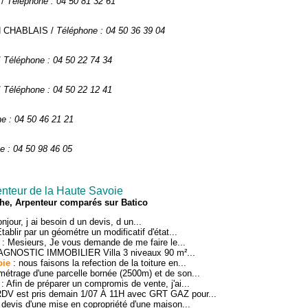
 /
Téléphone : 04 50 81 32 61
N CHABLAIS /
Téléphone : 04 50 36 39 04
/
Téléphone : 04 50 22 74 34
/
Téléphone : 04 50 22 12 41
e : 04 50 46 21 21
e : 04 50 98 46 05
nteur de la Haute Savoie
he, Arpenteur comparés sur Batico
njour, j ai besoin d un devis, d un...
tablir par un géométre un modificatif d'état...
: Mesieurs, Je vous demande de me faire le...
AGNOSTIC IMMOBILIER Villa 3 niveaux 90 m²...
oie
: nous faisons la refection de la toiture en...
métrage d'une parcelle bornée (2500m) et de son...
: Afin de préparer un compromis de vente, j'ai...
DV est pris demain 1/07 À 11H avec GRT GAZ pour...
 devis d'une mise en copropriété d'une maison...