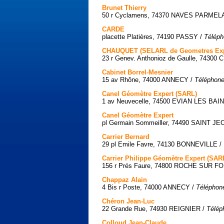
Brunet Thierry
50 r Cyclamens, 74370 NAVES PARMEL
CARDE
placette Platières, 74190 PASSY /
Téléph
CHAUQUET (SELARL de Geometres Exp
23 r Genev. Anthonioz de Gaulle, 74300
Cabinet Borrel-Mesnier
15 av Rhône, 74000 ANNECY /
Téléphone
Canel Géomètre Expert (SARL)
1 av Neuvecelle, 74500 EVIAN LES BAI
Canel Géomètre Expert
pl Germain Sommeiller, 74490 SAINT JE
Carrier Bernard
29 pl Emile Favre, 74130 BONNEVILLE /
Carrier Philippe Géomètre Expert (SAR
156 r Prés Faure, 74800 ROCHE SUR FO
Chappaz Alain
4 Bis r Poste, 74000 ANNECY /
Téléphone
Chéron Jean-Luc
22 Grande Rue, 74930 REIGNIER /
Télép
Colloud Jean-Claude