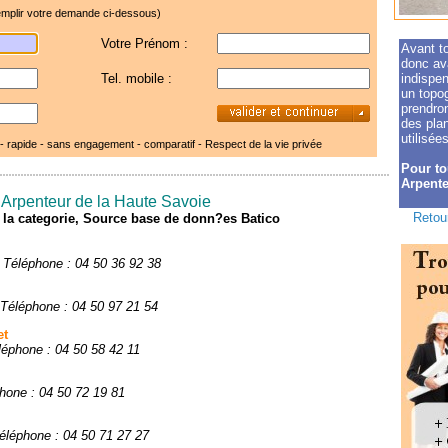
mplir votre demande ci-dessous)
Votre Prénom :
Avant to
donc ava
Tel. mobile :
indispen
un topo
prendron
des pla
utilisées
 - rapide - sans engagement - comparatif -
Respect de la vie privée
Pour to
Arpente
 Arpenteur de la Haute Savoie
Retour
de la categorie, Source base de donn?es Batico
/
Téléphone : 04 50 36 92 38
Téléphone : 04 50 97 21 54
et
léphone : 04 50 58 42 11
hone : 04 50 72 19 81
éléphone : 04 50 71 27 27