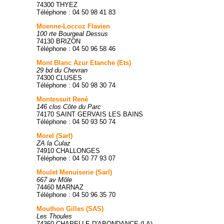
74300 THYEZ
Téléphone : 04 50 98 41 83
Moenne-Loccoz Flavien
100 rte Bourgeal Dessus
74130 BRIZON
Téléphone : 04 50 96 58 46
Mont Blanc Azur Etanche (Ets)
29 bd du Chevran
74300 CLUSES
Téléphone : 04 50 98 30 74
Montessuit René
146 clos Côte du Parc
74170 SAINT GERVAIS LES BAINS
Téléphone : 04 50 93 50 74
Morel (Sarl)
ZA la Culaz
74910 CHALLONGES
Téléphone : 04 50 77 93 07
Moulet Menuiserie (Sarl)
667 av Môle
74460 MARNAZ
Téléphone : 04 50 96 35 70
Mouthon Gilles (SAS)
Les Thoules
74360 CHAPELLE D'ABONDANCE (LA)