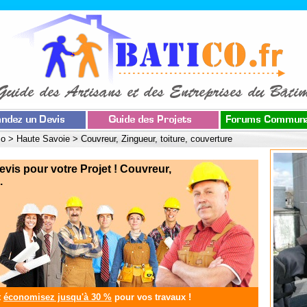
co
>
Haute Savoie
>
Couvreur, Zingueur, toiture, couverture
s pour votre Projet ! Couvreur,
.
t
économisez jusqu'à 30 %
pour vos travaux !