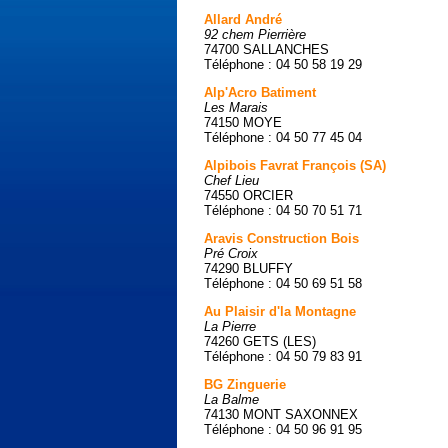
Allard André
92 chem Pierrière
74700 SALLANCHES
Téléphone : 04 50 58 19 29
Alp'Acro Batiment
Les Marais
74150 MOYE
Téléphone : 04 50 77 45 04
Alpibois Favrat François (SA)
Chef Lieu
74550 ORCIER
Téléphone : 04 50 70 51 71
Aravis Construction Bois
Pré Croix
74290 BLUFFY
Téléphone : 04 50 69 51 58
Au Plaisir d'la Montagne
La Pierre
74260 GETS (LES)
Téléphone : 04 50 79 83 91
BG Zinguerie
La Balme
74130 MONT SAXONNEX
Téléphone : 04 50 96 91 95