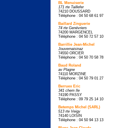
BL Menuiserie
171 rte Taillefer
74210 DOUSSARD
Téléphone : 04 50 68 61 97
Baillard Zinguerie
74 rte Genévriers
74200 MARGENCEL
Téléphone : 04 50 72 57 10
Barrillie Jean-Michel
Jouvernaisinaz
74550 ORCIER
Téléphone : 04 50 70 58 78
Baud Roland
av Plagne
74110 MORZINE
Téléphone : 04 50 79 01 27
Berruex Eric
341 chem Ile
74190 PASSY
Téléphone : 09 79 25 14 10
Betemps Michel (SARL)
513 rte Veigy
74140 LOISIN
Téléphone : 04 50 94 13 13
Blanc Jean-Claude