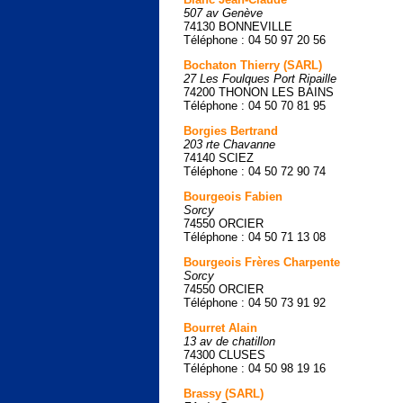
507 av Genève
74130 BONNEVILLE
Téléphone : 04 50 97 20 56
Bochaton Thierry (SARL)
27 Les Foulques Port Ripaille
74200 THONON LES BAINS
Téléphone : 04 50 70 81 95
Borgies Bertrand
203 rte Chavanne
74140 SCIEZ
Téléphone : 04 50 72 90 74
Bourgeois Fabien
Sorcy
74550 ORCIER
Téléphone : 04 50 71 13 08
Bourgeois Frères Charpente
Sorcy
74550 ORCIER
Téléphone : 04 50 73 91 92
Bourret Alain
13 av de chatillon
74300 CLUSES
Téléphone : 04 50 98 19 16
Brassy (SARL)