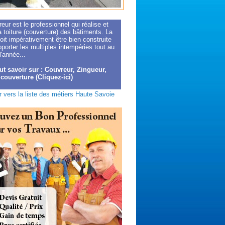
eur est le professionnel qui réalise et
a toiture (couverture) des bâtiments. La
doit impérativement être bien construite
porter les multiples intempéries tout au
l'année...
ut savoir sur : Couvreur, Zingueur,
 couverture (Cliquez-ici)
 vers la liste des métiers Haute Savoie