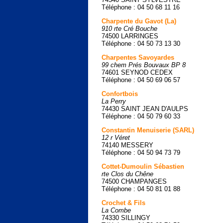
Téléphone : 04 50 68 11 16
Charpente du Gavot (La)
910 rte Cré Bouche
74500 LARRINGES
Téléphone : 04 50 73 13 30
Charpentes Savoyardes
99 chem Prés Bouvaux BP 8
74601 SEYNOD CEDEX
Téléphone : 04 50 69 06 57
Confortbois
La Perry
74430 SAINT JEAN D'AULPS
Téléphone : 04 50 79 60 33
Constantin Menuiserie (SARL)
12 r Véret
74140 MESSERY
Téléphone : 04 50 94 73 79
Cottet-Dumoulin Sébastien
rte Clos du Chêne
74500 CHAMPANGES
Téléphone : 04 50 81 01 88
Crochet & Fils
La Combe
74330 SILLINGY