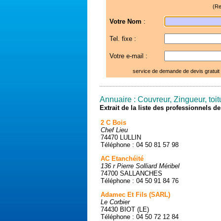
(Re
Votre Nom
:
Tel. fixe :
Votre e-mail :
service de demande de devis gratuit
Annuaire : Couvreur, Zingueur, toi
Extrait de la liste des professionnels 
2 C Bois
Chef Lieu
74470 LULLIN
Téléphone : 04 50 81 57 98
AC Etanchéité
136 r Pierre Solliard Méribel
74700 SALLANCHES
Téléphone : 04 50 91 84 76
Adamec Et Fils (SARL)
Le Corbier
74430 BIOT (LE)
Téléphone : 04 50 72 12 84