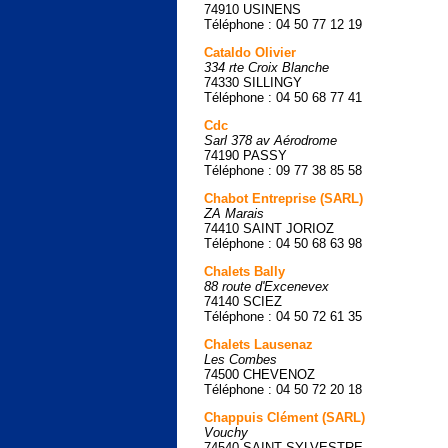
74910 USINENS
Téléphone : 04 50 77 12 19
Cataldo Olivier
334 rte Croix Blanche
74330 SILLINGY
Téléphone : 04 50 68 77 41
Cdc
Sarl 378 av Aérodrome
74190 PASSY
Téléphone : 09 77 38 85 58
Chabot Entreprise (SARL)
ZA Marais
74410 SAINT JORIOZ
Téléphone : 04 50 68 63 98
Chalets Bally
88 route d'Excenevex
74140 SCIEZ
Téléphone : 04 50 72 61 35
Chalets Lausenaz
Les Combes
74500 CHEVENOZ
Téléphone : 04 50 72 20 18
Chappuis Clément (SARL)
Vouchy
74540 SAINT SYLVESTRE