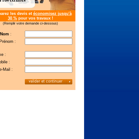
rez les devis et
économisez jusqu'à
30 %
pour vos travaux !
(Remplir votre demande ci-dessous)
 Nom
:
 Prénom :
xe :
bile :
e-Mail :