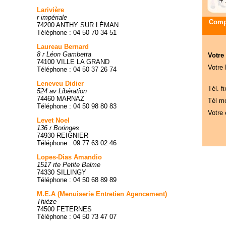
Larivière
r impériale
Compa
74200 ANTHY SUR LÉMAN
Téléphone : 04 50 70 34 51
Laureau Bernard
8 r Léon Gambetta
Votre
74100 VILLE LA GRAND
Votre
Téléphone : 04 50 37 26 74
Leneveu Didier
Tél. fi
524 av Libération
74460 MARNAZ
Tél mo
Téléphone : 04 50 98 80 83
Votre 
Levet Noel
136 r Boringes
74930 REIGNIER
Téléphone : 09 77 63 02 46
Lopes-Dias Amandio
1517 rte Petite Balme
74330 SILLINGY
Téléphone : 04 50 68 89 89
M.E.A (Menuiserie Entretien Agencement)
Thièze
74500 FETERNES
Téléphone : 04 50 73 47 07