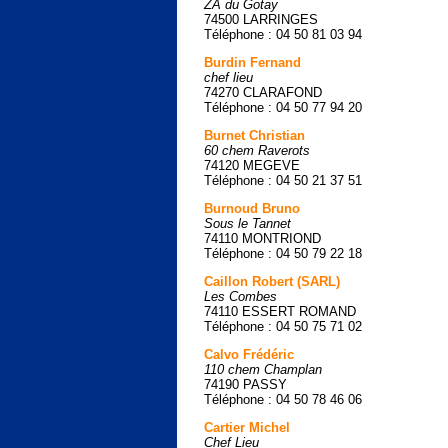
ZA du Gotay
74500 LARRINGES
Téléphone : 04 50 81 03 94
Burdin Fernand
chef lieu
74270 CLARAFOND
Téléphone : 04 50 77 94 20
Burnet Christian
60 chem Raverots
74120 MEGEVE
Téléphone : 04 50 21 37 51
Burnoud Bruno
Sous le Tannet
74110 MONTRIOND
Téléphone : 04 50 79 22 18
Caillon Robert (SARL)
Les Combes
74110 ESSERT ROMAND
Téléphone : 04 50 75 71 02
Calvo Frédéric
110 chem Champlan
74190 PASSY
Téléphone : 04 50 78 46 06
Cartier Michel
Chef Lieu