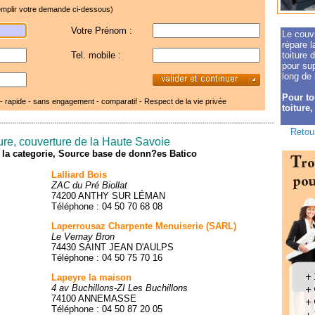
mplir votre demande ci-dessous)
Votre Prénom :
Le couvr
répare l
Tel. mobile :
toiture 
pour sup
long de 
Pour to
 - rapide - sans engagement - comparatif -
Respect de la vie privée
toiture,
Retour
ture, couverture de la Haute Savoie
de la categorie, Source base de donn?es Batico
Lalliard Bois
ZAC du Pré Biollat
74200 ANTHY SUR LÉMAN
Téléphone : 04 50 70 68 08
Laperrousaz Charpente Menuiserie (SARL)
Le Vernay Bron
74430 SAINT JEAN D'AULPS
Téléphone : 04 50 75 70 16
Lapeyre la maison
4 av Buchillons-ZI Les Buchillons
74100 ANNEMASSE
Téléphone : 04 50 87 20 05