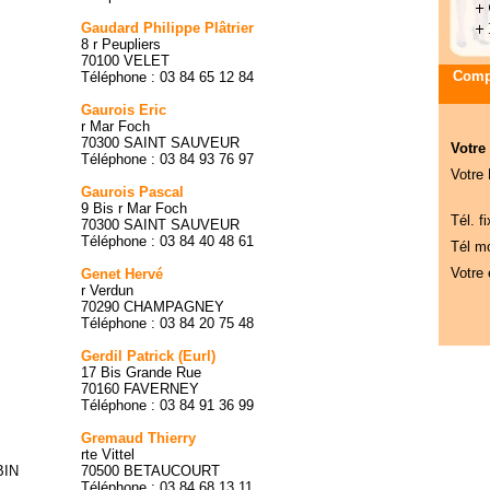
Gaudard Philippe Plâtrier
8 r Peupliers
70100 VELET
Compa
Téléphone : 03 84 65 12 84
Gaurois Eric
r Mar Foch
70300 SAINT SAUVEUR
Votre
Téléphone : 03 84 93 76 97
Votre
Gaurois Pascal
9 Bis r Mar Foch
Tél. fi
70300 SAINT SAUVEUR
Téléphone : 03 84 40 48 61
Tél mo
Votre 
Genet Hervé
r Verdun
70290 CHAMPAGNEY
Téléphone : 03 84 20 75 48
Gerdil Patrick (Eurl)
17 Bis Grande Rue
70160 FAVERNEY
Téléphone : 03 84 91 36 99
Gremaud Thierry
rte Vittel
BIN
70500 BETAUCOURT
Téléphone : 03 84 68 13 11