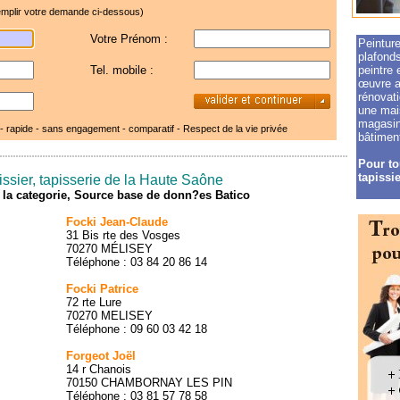
mplir votre demande ci-dessous)
Votre Prénom :
Peinture
plafonds
Tel. mobile :
peintre 
œuvre a
rénovati
une mai
magasin 
 - rapide - sans engagement - comparatif -
Respect de la vie privée
bâtiment
Pour to
tapissie
issier, tapisserie de la Haute Saône
de la categorie, Source base de donn?es Batico
Focki Jean-Claude
31 Bis rte des Vosges
70270 MÉLISEY
Téléphone : 03 84 20 86 14
Focki Patrice
72 rte Lure
70270 MELISEY
Téléphone : 09 60 03 42 18
Forgeot Joël
14 r Chanois
70150 CHAMBORNAY LES PIN
Téléphone : 03 81 57 78 58