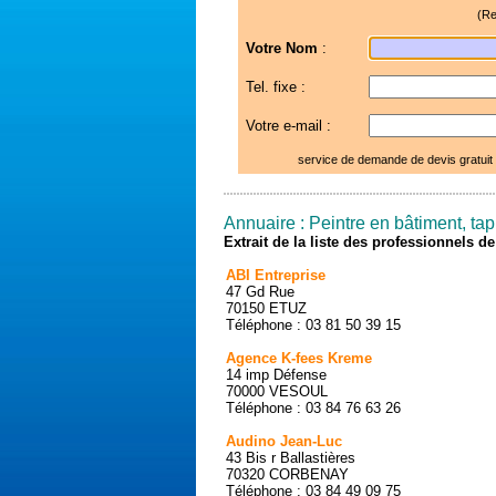
(Re
Votre Nom
:
Tel. fixe :
Votre e-mail :
service de demande de devis gratuit
Annuaire : Peintre en bâtiment, tap
Extrait de la liste des professionnels 
ABI Entreprise
47 Gd Rue
70150 ETUZ
Téléphone : 03 81 50 39 15
Agence K-fees Kreme
14 imp Défense
70000 VESOUL
Téléphone : 03 84 76 63 26
Audino Jean-Luc
43 Bis r Ballastières
70320 CORBENAY
Téléphone : 03 84 49 09 75