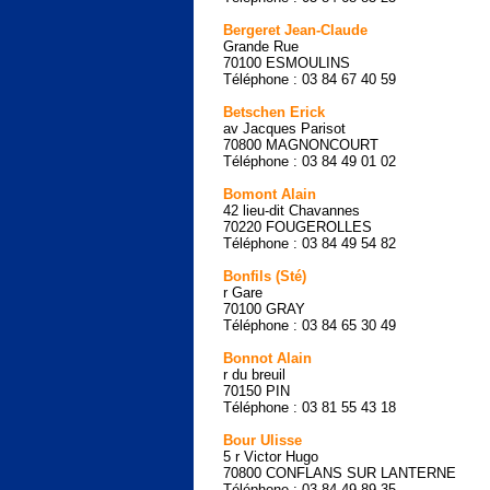
Bergeret Jean-Claude
Grande Rue
70100 ESMOULINS
Téléphone : 03 84 67 40 59
Betschen Erick
av Jacques Parisot
70800 MAGNONCOURT
Téléphone : 03 84 49 01 02
Bomont Alain
42 lieu-dit Chavannes
70220 FOUGEROLLES
Téléphone : 03 84 49 54 82
Bonfils (Sté)
r Gare
70100 GRAY
Téléphone : 03 84 65 30 49
Bonnot Alain
r du breuil
70150 PIN
Téléphone : 03 81 55 43 18
Bour Ulisse
5 r Victor Hugo
70800 CONFLANS SUR LANTERNE
Téléphone : 03 84 49 89 35