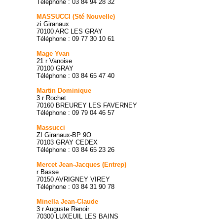
Téléphone : 03 84 94 28 32
MASSUCCI (Sté Nouvelle)
zi Giranaux
70100 ARC LES GRAY
Téléphone : 09 77 30 10 61
Mage Yvan
21 r Vanoise
70100 GRAY
Téléphone : 03 84 65 47 40
Martin Dominique
3 r Rochet
70160 BREUREY LES FAVERNEY
Téléphone : 09 79 04 46 57
Massucci
ZI Giranaux-BP 9O
70103 GRAY CEDEX
Téléphone : 03 84 65 23 26
Mercet Jean-Jacques (Entrep)
r Basse
70150 AVRIGNEY VIREY
Téléphone : 03 84 31 90 78
Minella Jean-Claude
3 r Auguste Renoir
70300 LUXEUIL LES BAINS