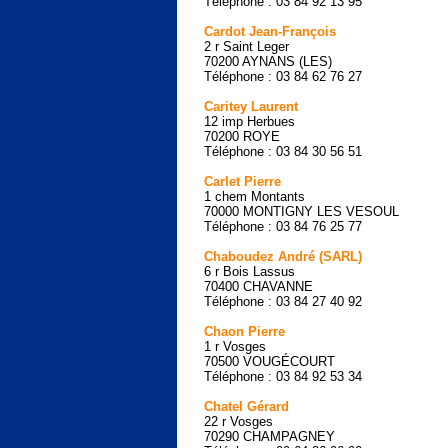
Téléphone : 03 84 92 13 95
Cardot Jean-François
2 r Saint Leger
70200 AYNANS (LES)
Téléphone : 03 84 62 76 27
Caritey Laurent
12 imp Herbues
70200 ROYE
Téléphone : 03 84 30 56 51
Carlet Pierre
1 chem Montants
70000 MONTIGNY LES VESOUL
Téléphone : 03 84 76 25 77
Chaboudez André (SARL)
6 r Bois Lassus
70400 CHAVANNE
Téléphone : 03 84 27 40 92
Chaon Pierre
1 r Vosges
70500 VOUGÉCOURT
Téléphone : 03 84 92 53 34
Chatel Gérard
22 r Vosges
70290 CHAMPAGNEY