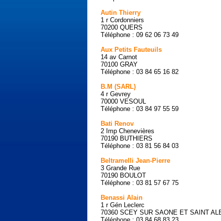
Autin Thierry
1 r Cordonniers
70200 QUERS
Téléphone : 09 62 06 73 49
Aux Petits Fauteuils
14 av Carnot
70100 GRAY
Téléphone : 03 84 65 16 82
B.M (SARL)
4 r Gevrey
70000 VESOUL
Téléphone : 03 84 97 55 59
Bati Renov
2 Imp Chenevières
70190 BUTHIERS
Téléphone : 03 81 56 84 03
Beltramelli Jean-Pierre
3 Grande Rue
70190 BOULOT
Téléphone : 03 81 57 67 75
Benassi Alain
1 r Gén Leclerc
70360 SCEY SUR SAONE ET SAINT AL
Téléphone : 03 84 68 83 23