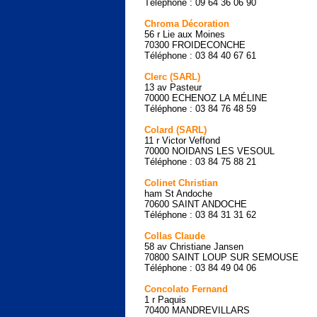
Téléphone : 09 64 36 06 90
Chroma Décoration
56 r Lie aux Moines
70300 FROIDECONCHE
Téléphone : 03 84 40 67 61
Clerc (SARL)
13 av Pasteur
70000 ECHENOZ LA MÉLINE
Téléphone : 03 84 76 48 59
Colard (SARL)
11 r Victor Veffond
70000 NOIDANS LES VESOUL
Téléphone : 03 84 75 88 21
Colinet Christian
ham St Andoche
70600 SAINT ANDOCHE
Téléphone : 03 84 31 31 62
Collas Claude
58 av Christiane Jansen
70800 SAINT LOUP SUR SEMOUSE
Téléphone : 03 84 49 04 06
Concolato Fernand
1 r Paquis
70400 MANDREVILLARS