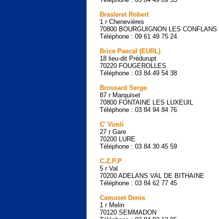
Brasleret Robert
1 r Chenevières
70800 BOURGUIGNON LES CONFLANS
Téléphone : 09 61 49 75 24
Brice Pascal (EURL)
18 lieu-dit Prédurupt
70220 FOUGEROLLES
Téléphone : 03 84 49 54 38
Brossard Serge
87 r Marquiset
70800 FONTAINE LES LUXEUIL
Téléphone : 03 84 94 84 76
C' Vimli
27 r Gare
70200 LURE
Téléphone : 03 84 30 45 59
C.Z.P.P
5 r Val
70200 ADELANS VAL DE BITHAINE
Téléphone : 03 84 62 77 45
Camuset Denis
1 r Melin
70120 SEMMADON