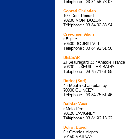
Téléphone : 03 84 56 78 97
Conrad Christian
19 r Doct Renard
70230 MONTBOZON
Téléphone : 03 84 92 33 94
Crevoisier Alain
r Eglise
70500 BOURBEVELLE
Téléphone : 03 84 92 51 56
DELSART
ZI Beauregard 33 r Anatole France
70300 LUXEUIL LES BAINS
Téléphone : 09 75 71 61 55
Darlot (Sarl)
4 r Moulin Champdamoy
70000 QUINCEY
Téléphone : 03 84 75 51 46
Delhier Yves
r Maladière
70120 LAVIGNEY
Téléphone : 03 84 92 13 22
Deliot David
5 r Grandes Vignes
70150 MARNAY