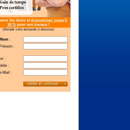
rez les devis et
économisez jusqu'à
30 %
pour vos travaux !
(Remplir votre demande ci-dessous)
 Nom
:
 Prénom :
xe :
bile :
e-Mail :