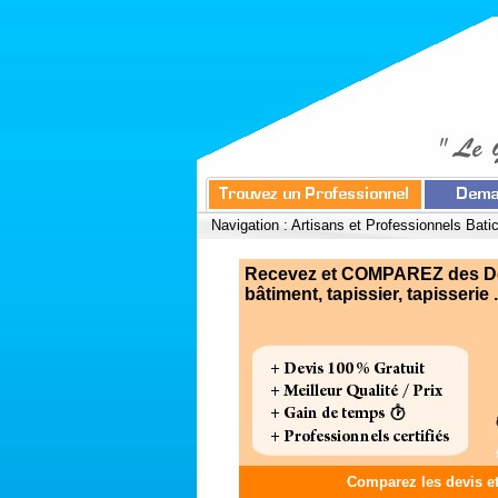
Navigation :
Artisans et Professionnels Bati
Recevez et COMPAREZ des Devi
bâtiment, tapissier, tapisserie .
Comparez les devis e