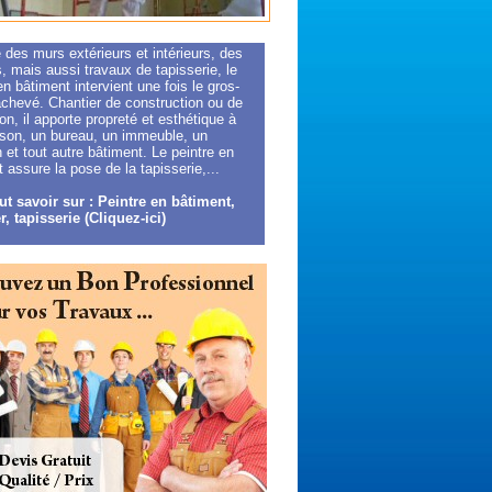
 des murs extérieurs et intérieurs, des
, mais aussi travaux de tapisserie, le
en bâtiment intervient une fois le gros-
chevé. Chantier de construction ou de
on, il apporte propreté et esthétique à
son, un bureau, un immeuble, un
et tout autre bâtiment. Le peintre en
 assure la pose de la tapisserie,...
ut savoir sur : Peintre en bâtiment,
r, tapisserie (Cliquez-ici)