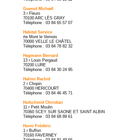
Guenot Michaël
3 r Fleurs
70100 ARC LÈS GRAY
Téléphone : 03 84 65 57 07
Habitat Service
rte Mont le Vernois
70000 VELLE LE CHÂTEL
Téléphone : 03 84 78 82 32
Hagmann Bernard
13 r Louis Pergaud
70200 LURE
Téléphone : 03 84 30 24 95
Halimi Rachid
2 r Chopin
70400 HERICOURT
Téléphone : 03 84 46 45 71
Hufschmid Christian
11 r Petit Moulin
70360 SCEY SUR SAONE ET SAINT ALBIN
Téléphone : 03 84 68 89 61
Hurni Frédéric
1 r Buffon
70160 FAVERNEY
Téléphone : 03 84 91 49 66