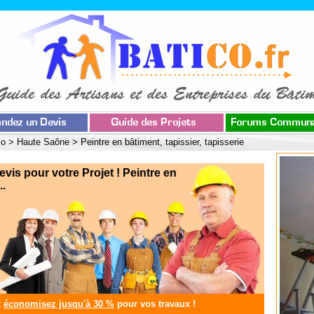
co
>
Haute Saône
>
Peintre en bâtiment, tapissier, tapisserie
s pour votre Projet ! Peintre en
..
t
économisez jusqu'à 30 %
pour vos travaux !