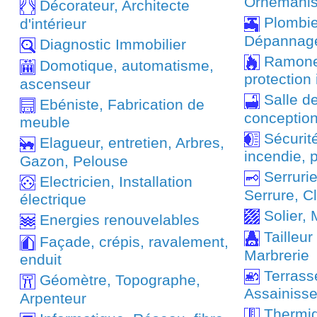
Ornemanis
Décorateur, Architecte
Plombie
d'intérieur
Dépannag
Diagnostic Immobilier
Ramoneu
Domotique, automatisme,
protection
ascenseur
Salle d
Ebéniste, Fabrication de
conception 
meuble
Sécurité
Elagueur, entretien, Arbres,
incendie, 
Gazon, Pelouse
Serrurie
Electricien, Installation
Serrure, Cl
électrique
Solier, 
Energies renouvelables
Tailleur
Façade, crépis, ravalement,
Marbrerie
enduit
Terrass
Géomètre, Topographe,
Assainiss
Arpenteur
Thermiq