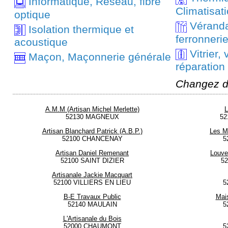
Informatique, Réseau, fibre
Climatisat
optique
Véranda,
Isolation thermique et
ferronneri
acoustique
Vitrier, v
Maçon, Maçonnerie générale
réparation
Changez d
A.M.M (Artisan Michel Merlette)
L
52130 MAGNEUX
52
Artisan Blanchard Patrick (A.B.P.)
Les M
52100 CHANCENAY
5
Artisan Daniel Remenant
Louve
52100 SAINT DIZIER
5
Artisanale Jackie Macquart
52100 VILLIERS EN LIEU
5
B-E Travaux Public
Mai
52140 MAULAIN
5
L'Artisanale du Bois
52000 CHAUMONT
5