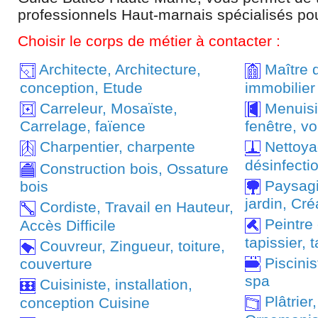
professionnels Haut-marnais spécialisés po
Choisir le corps de métier à contacter :
Architecte, Architecture,
Maître 
conception, Etude
immobilier
Carreleur, Mosaïste,
Menuisie
Carrelage, faïence
fenêtre, vo
Charpentier, charpente
Nettoyag
désinfecti
Construction bois, Ossature
Paysagis
bois
jardin, Cré
Cordiste, Travail en Hauteur,
Peintre 
Accès Difficile
tapissier, 
Couvreur, Zingueur, toiture,
Piscinist
couverture
spa
Cuisiniste, installation,
Plâtrier,
conception Cuisine