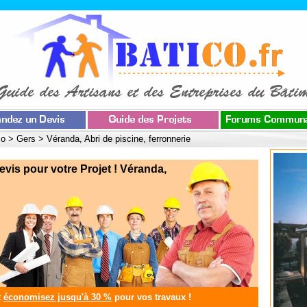
co
>
Gers
>
Véranda, Abri de piscine, ferronnerie
s pour votre Projet ! Véranda,
t
économisez jusqu'à 30 %
pour vos travaux !