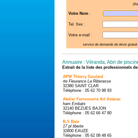
(Re
Votre Nom
:
Tel. fixe :
Votre e-mail :
service de demande de devis gratuit
Annuaire : Véranda, Abri de piscin
Extrait de la liste des professionnels 
APM Thierry Goulard
rte Fleurance La Riberasse
32380 SAINT CLAR
Téléphone : 05 62 70 98 93
Atelier Ferronnerie Art Astarac
ham Embats
32140 BEZUES BAJON
Téléphone : 05 62 66 47 80
B.S Baie
17 pl liberte
32800 EAUZE
Téléphone : 05 62 08 48 65