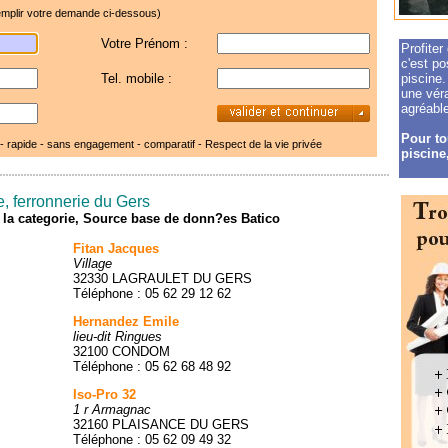
mplir votre demande ci-dessous)
Votre Prénom :
Profiter
c'est po
Tel. mobile :
piscine.
une véra
agréable
Pour to
 - rapide - sans engagement - comparatif -
Respect de la vie privée
piscine,
e, ferronnerie du Gers
de la categorie, Source base de donn?es Batico
Fitan Jacques
Village
32330 LAGRAULET DU GERS
Téléphone : 05 62 29 12 62
Hernandez Emile
lieu-dit Ringues
32100 CONDOM
Téléphone : 05 62 68 48 92
Iso-Pro 32
1 r Armagnac
32160 PLAISANCE DU GERS
Téléphone : 05 62 09 49 32