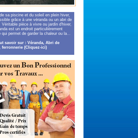
 de sa piscine et du soleil en plein hiver,
ssible grâce à une véranda ou un abri de
 Véritable pièce à vivre ou jardin d'hiver,
nda est un endroit particulièrement
 qui permet de garder la chaleur ou la...
ut savoir sur : Véranda, Abri de
 ferronnerie (Cliquez-ici)