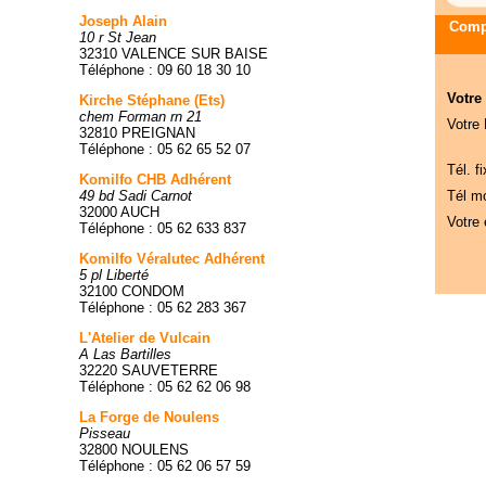
Joseph Alain
Compa
10 r St Jean
32310 VALENCE SUR BAISE
Téléphone : 09 60 18 30 10
Votre
Kirche Stéphane (Ets)
chem Forman rn 21
Votre
32810 PREIGNAN
Téléphone : 05 62 65 52 07
Tél. fi
Komilfo CHB Adhérent
49 bd Sadi Carnot
Tél mo
32000 AUCH
Votre 
Téléphone : 05 62 633 837
Komilfo Véralutec Adhérent
5 pl Liberté
32100 CONDOM
Téléphone : 05 62 283 367
L'Atelier de Vulcain
A Las Bartilles
32220 SAUVETERRE
Téléphone : 05 62 62 06 98
La Forge de Noulens
Pisseau
32800 NOULENS
Téléphone : 05 62 06 57 59