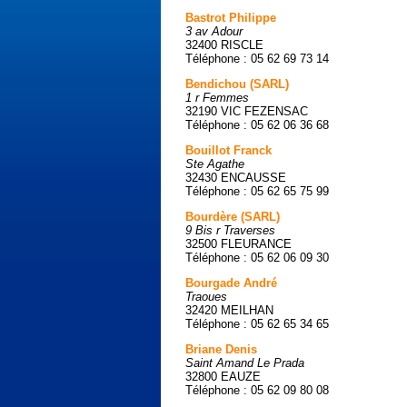
Bastrot Philippe
3 av Adour
32400 RISCLE
Téléphone : 05 62 69 73 14
Bendichou (SARL)
1 r Femmes
32190 VIC FEZENSAC
Téléphone : 05 62 06 36 68
Bouillot Franck
Ste Agathe
32430 ENCAUSSE
Téléphone : 05 62 65 75 99
Bourdère (SARL)
9 Bis r Traverses
32500 FLEURANCE
Téléphone : 05 62 06 09 30
Bourgade André
Traoues
32420 MEILHAN
Téléphone : 05 62 65 34 65
Briane Denis
Saint Amand Le Prada
32800 EAUZE
Téléphone : 05 62 09 80 08