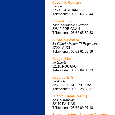
Cebeillac Georges
Barice
32300 LABEJAN
Téléphone : 05 62 66 66 44
Colin Michel
zone artisanale Clerfond
32810 PREIGNAN
Téléphone : 05 62 65 50 53
Cunha & Castéra
8 r Claude Monet ZI Engachies
32000 AUCH
Téléphone : 05 62 61 83 39
Dauga (Ets)
av Sports
32110 NOGARO
Téléphone : 05 62 09 03 73
Deberdt (ETS)
rte Auch
32310 VALENCE SUR BAÏSE
Téléphone : 05 62 28 58 87
Ducom Frères (SARL)
rte Bourrouillan
32110 PANJAS
Téléphone : 05 62 09 07 18
Everblue Aurore Piscines Concess