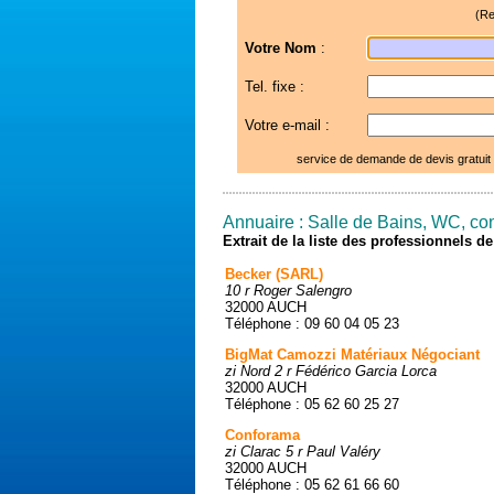
(Re
Votre Nom
:
Tel. fixe :
Votre e-mail :
service de demande de devis gratuit
Annuaire : Salle de Bains, WC, con
Extrait de la liste des professionnels 
Becker (SARL)
10 r Roger Salengro
32000 AUCH
Téléphone : 09 60 04 05 23
BigMat Camozzi Matériaux Négociant
zi Nord 2 r Fédérico Garcia Lorca
32000 AUCH
Téléphone : 05 62 60 25 27
Conforama
zi Clarac 5 r Paul Valéry
32000 AUCH
Téléphone : 05 62 61 66 60