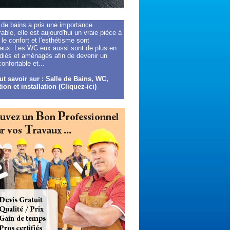
 de bains a pris une importance
able, elle est aujourd'hui un vraie pièce à
 le confort et l'esthétisme sont
iaux. Les WC eux aussi sont de plus en
udiés et aménagés afin de devenir un
confortable et...
ut savoir sur : Salle de Bains, WC,
on et installation (Cliquez-ici)