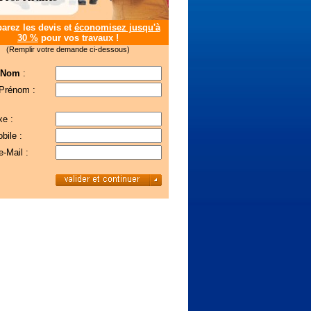
rez les devis et
économisez jusqu'à
30 %
pour vos travaux !
(Remplir votre demande ci-dessous)
 Nom
:
 Prénom :
xe :
bile :
e-Mail :