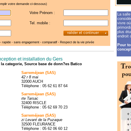
mplir votre demande ci-dessous)
Votre Prénom :
La salle
considér
Tel. mobile :
vivre où
primord
plus ét
endroit 
 - rapide - sans engagement - comparatif -
Respect de la vie privée
Pour to
concepti
ception et installation du Gers
de la categorie, Source base de donn?es Batico
Sarreméjean (SAS)
42 r 8 mai
32000 AUCH
Téléphone : 05 62 61 87 64
Sarreméjean (SAS)
rte Tarsac
32400 RISCLE
Téléphone : 05 62 69 70 23
Sarreméjean (SAS)
zi Levant de la Puzaque
32500 FLEURANCE
Téléphone : 05 62 06 60 12