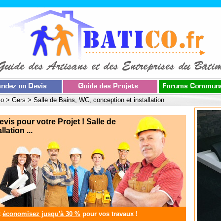
co
>
Gers
>
Salle de Bains, WC, conception et installation
s pour votre Projet ! Salle de
lation ...
t
économisez jusqu'à 30 %
pour vos travaux !