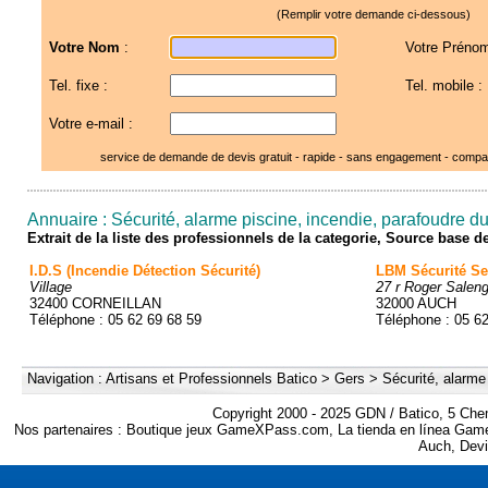
(Remplir votre demande ci-dessous)
Votre Nom
:
Votre Prénom
Tel. fixe :
Tel. mobile :
Votre e-mail :
service de demande de devis gratuit - rapide - sans engagement - compar
Annuaire : Sécurité, alarme piscine, incendie, parafoudre d
Extrait de la liste des professionnels de la categorie, Source base 
I.D.S (Incendie Détection Sécurité)
LBM Sécurité Ser
Village
27 r Roger Saleng
32400 CORNEILLAN
32000 AUCH
Téléphone : 05 62 69 68 59
Téléphone : 05 6
Navigation :
Artisans et Professionnels Batico
>
Gers
>
Sécurité, alarme
Copyright 2000 - 2025 GDN / Batico, 5 Che
Nos partenaires :
Boutique jeux GameXPass.com
,
La tienda en línea Ga
Auch
,
Devi