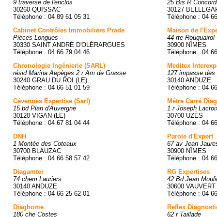
9 traverse de l'enclos
25 Bis R Concord
30260 QUISSAC
30127 BELLEGA
Téléphone : 04 89 61 05 31
Téléphone : 04 6
Cabinet Contrôles Immobiliers Prade
Maison de l'Expe
Pièces Longues
44 rte Rouquairol
30330 SAINT ANDRÉ D'OLÉRARGUES
30900 NÎMES
Téléphone : 04 66 79 04 46
Téléphone : 04 6
Chronologie Ingénierie (SARL)
Meditex Interexp
résid Marina Aepèges 2 r Am de Grasse
127 impasse des
30240 GRAU DU ROI (LE)
30140 ANDUZE
Téléphone : 04 66 51 01 59
Téléphone : 04 6
Cévennes Expertise (Sarl)
Mètre Carré Diag
15 bd Plan d'Auvergne
1 r Joseph Lacroi
30120 VIGAN (LE)
30700 UZÈS
Téléphone : 04 67 81 04 44
Téléphone : 04 6
DNH
Parole d'Expert
1 Montée des Coteaux
67 av Jean Jaure
30700 BLAUZAC
30900 NÎMES
Téléphone : 04 66 58 57 42
Téléphone : 04 6
Diagamter
RG Expertises
74 chem Lauriers
42 Bd Jean Mouli
30140 ANDUZE
30600 VAUVERT
Téléphone : 04 66 25 62 01
Téléphone : 04 6
Diaghome
Reflex Diagnosti
180 che Costes
62 r Taillade