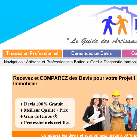
Navigation :
Artisans et Professionnels Batico
>
Gard
>
Diagnostic Immobil
Recevez et COMPAREZ des Devis pour votre Projet ! 
Immobilier ...
Comparez les devis et
économisez jusqu'à 30 %
po