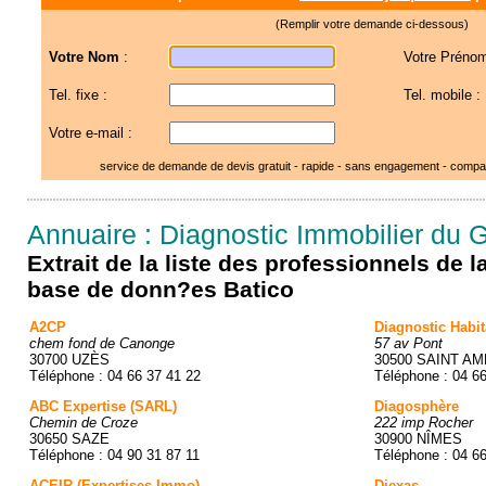
(Remplir votre demande ci-dessous)
Votre Nom
:
Votre Prénom
Tel. fixe :
Tel. mobile :
Votre e-mail :
service de demande de devis gratuit - rapide - sans engagement - compar
Annuaire : Diagnostic Immobilier du 
Extrait de la liste des professionnels de 
base de donn?es Batico
A2CP
Diagnostic Habit
chem fond de Canonge
57 av Pont
30700 UZÈS
30500 SAINT A
Téléphone : 04 66 37 41 22
Téléphone : 04 6
ABC Expertise (SARL)
Diagosphère
Chemin de Croze
222 imp Rocher
30650 SAZE
30900 NÎMES
Téléphone : 04 90 31 87 11
Téléphone : 04 6
ACEIR (Expertises Immo)
Diexas