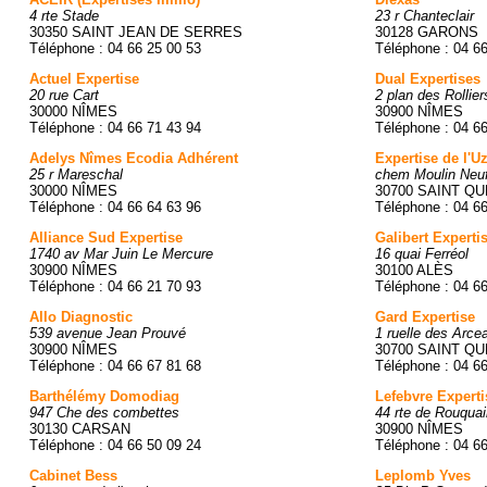
4 rte Stade
23 r Chanteclair
30350 SAINT JEAN DE SERRES
30128 GARONS
Téléphone : 04 66 25 00 53
Téléphone : 04 6
Actuel Expertise
Dual Expertises
20 rue Cart
2 plan des Rollier
30000 NÎMES
30900 NÎMES
Téléphone : 04 66 71 43 94
Téléphone : 04 6
Adelys Nîmes Ecodia Adhérent
Expertise de l'U
25 r Mareschal
chem Moulin Neu
30000 NÎMES
30700 SAINT Q
Téléphone : 04 66 64 63 96
Téléphone : 04 6
Alliance Sud Expertise
Galibert Experti
1740 av Mar Juin Le Mercure
16 quai Ferréol
30900 NÎMES
30100 ALÈS
Téléphone : 04 66 21 70 93
Téléphone : 04 6
Allo Diagnostic
Gard Expertise
539 avenue Jean Prouvé
1 ruelle des Arce
30900 NÎMES
30700 SAINT Q
Téléphone : 04 66 67 81 68
Téléphone : 04 6
Barthélémy Domodiag
Lefebvre Experti
947 Che des combettes
44 rte de Rouquai
30130 CARSAN
30900 NÎMES
Téléphone : 04 66 50 09 24
Téléphone : 04 6
Cabinet Bess
Leplomb Yves