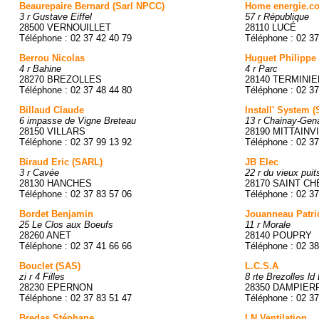
Beaurepaire Bernard (Sarl NPCC)
Home energie.c
3 r Gustave Eiffel
57 r République
28500 VERNOUILLET
28110 LUCÉ
Téléphone : 02 37 42 40 79
Téléphone : 02 37
Berrou Nicolas
Huguet Philippe
4 r Bahine
4 r Parc
28270 BREZOLLES
28140 TERMINI
Téléphone : 02 37 48 44 80
Téléphone : 02 37
Billaud Claude
Install' System 
6 impasse de Vigne Breteau
13 r Chainay-Genai
28150 VILLARS
28190 MITTAINV
Téléphone : 02 37 99 13 92
Téléphone : 02 37
Biraud Eric (SARL)
JB Elec
3 r Cavée
22 r du vieux puit
28130 HANCHES
28170 SAINT C
Téléphone : 02 37 83 57 06
Téléphone : 02 37
Bordet Benjamin
Jouanneau Patri
25 Le Clos aux Boeufs
11 r Morale
28260 ANET
28140 POUPRY
Téléphone : 02 37 41 66 66
Téléphone : 02 38
Bouclet (SAS)
L.C.S.A
zi r 4 Filles
8 rte Brezolles ld
28230 EPERNON
28350 DAMPIER
Téléphone : 02 37 83 51 47
Téléphone : 02 37
Bredas Stéphane
LN Ventilation