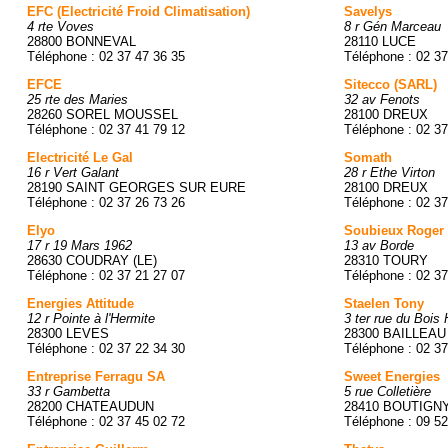
EFC (Electricité Froid Climatisation)
Savelys
4 rte Voves
8 r Gén Marceau
28800 BONNEVAL
28110 LUCE
Téléphone : 02 37 47 36 35
Téléphone : 02 37
EFCE
Sitecco (SARL)
25 rte des Maries
32 av Fenots
28260 SOREL MOUSSEL
28100 DREUX
Téléphone : 02 37 41 79 12
Téléphone : 02 37
Electricité Le Gal
Somath
16 r Vert Galant
28 r Ethe Virton
28190 SAINT GEORGES SUR EURE
28100 DREUX
Téléphone : 02 37 26 73 26
Téléphone : 02 37
Elyo
Soubieux Roger
17 r 19 Mars 1962
13 av Borde
28630 COUDRAY (LE)
28310 TOURY
Téléphone : 02 37 21 27 07
Téléphone : 02 37
Energies Attitude
Staelen Tony
12 r Pointe à l'Hermite
3 ter rue du Bois 
28300 LEVES
28300 BAILLEAU
Téléphone : 02 37 22 34 30
Téléphone : 02 37
Entreprise Ferragu SA
Sweet Energies
33 r Gambetta
5 rue Colletière
28200 CHATEAUDUN
28410 BOUTIGN
Téléphone : 02 37 45 02 72
Téléphone : 09 52