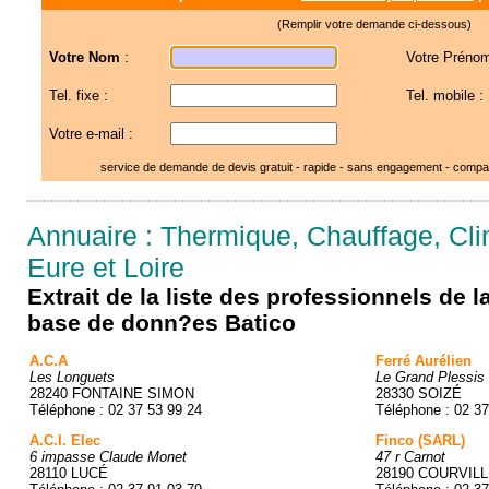
(Remplir votre demande ci-dessous)
Votre Nom
:
Votre Prénom
Tel. fixe :
Tel. mobile :
Votre e-mail :
service de demande de devis gratuit - rapide - sans engagement - compar
Annuaire : Thermique, Chauffage, Clim
Eure et Loire
Extrait de la liste des professionnels de 
base de donn?es Batico
A.C.A
Ferré Aurélien
Les Longuets
Le Grand Plessis
28240 FONTAINE SIMON
28330 SOIZÉ
Téléphone : 02 37 53 99 24
Téléphone : 02 37
A.C.I. Elec
Finco (SARL)
6 impasse Claude Monet
47 r Carnot
28110 LUCÉ
28190 COURVIL