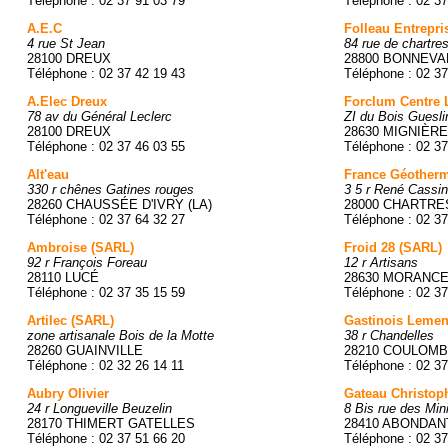
Téléphone : 02 37 91 03 79
Téléphone : 02 37
A.E.C
Folleau Entrepri
4 rue St Jean
84 rue de chartre
28100 DREUX
28800 BONNEVA
Téléphone : 02 37 42 19 43
Téléphone : 02 37
A.Elec Dreux
Forclum Centre L
78 av du Général Leclerc
ZI du Bois Guesli
28100 DREUX
28630 MIGNIÈR
Téléphone : 02 37 46 03 55
Téléphone : 02 3
Alt'eau
France Géothermi
330 r chênes Gatines rouges
3 5 r René Cassin
28260 CHAUSSÉE D'IVRY (LA)
28000 CHARTRE
Téléphone : 02 37 64 32 27
Téléphone : 02 37
Ambroise (SARL)
Froid 28 (SARL)
92 r François Foreau
12 r Artisans
28110 LUCÉ
28630 MORANC
Téléphone : 02 37 35 15 59
Téléphone : 02 37
Artilec (SARL)
Gastinois Lemen
zone artisanale Bois de la Motte
38 r Chandelles
28260 GUAINVILLE
28210 COULOM
Téléphone : 02 32 26 14 11
Téléphone : 02 37
Aubry Olivier
Gateau Christop
24 r Longueville Beuzelin
8 Bis rue des Min
28170 THIMERT GATELLES
28410 ABONDAN
Téléphone : 02 37 51 66 20
Téléphone : 02 37