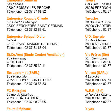
Entreprise Guillerm
Thetys
Les Landes
Bat F res Chasle
28340 BOISSY LÈS PERCHE
28230 EPERNON
Téléphone : 02 37 37 61 32
Téléphone : 02 37
Entreprise Roquais Claude
Tuvache
6 r Albert La Maingot
19 Bis rue du Bou
28300 BERCHÈRES SAINT GERMAIN
28000 CHARTRE
Téléphone : 02 37 22 88 61
Téléphone : 02 37
Entreprise Spiquel Didier
U.D. Energie
Le Val
1 r des Mairies
28170 SAINT MAIXME HAUTERIVE
28500 MÉZIÈRE
Téléphone : 02 37 51 68 04
Téléphone : 02 37
Et.Co.Vent (Etude Confort Ventilation)
Vie Frères (Sté)
25 r Fontenay
31 r Germonval
28110 LUCE
28320 GALLARD
Téléphone : 02 37 35 32 11
Téléphone : 02 37
Ets Leprompt (SARL)
Villette (SARL)
16 r Nationale
4 La Folie
28220 CLOYES SUR LE LOIR
28200 VILLAMP
Téléphone : 02 37 98 53 83
Téléphone : 02 37
FG Energies
W.E.E. (Sté)
25 rue de Chartres
zi Nord 2 r Champ
28200 CHÂTEAUDUN
28100 DREUX
Téléphone : 02 37 98 73 05
Téléphone : 02 37
Faure Stéphane
Ylyos