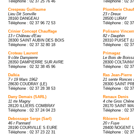
Téléphone : 02 37 25 76 46
Téléphone : 02 37
Crespeau Guillaume
Plomberie Chau
Lieu Dit Sonville
23 r Dreux
28160 DANGEAU
28500 LURAY
Téléphone : 02 37 96 72 53
Téléphone : 02 37
Crinier Concept Chauffage
Polisano Vincen
13 r Château d'Eau
82 r Dauphin
28300 SAINT AUBIN DES BOIS
28310 PUISET (L
Téléphone : 02 37 32 80 18
Téléphone : 02 37
Croteau Laurent
Primagaz
9 côte Dampierre
Le Bois de Boissa
28350 DAMPIERRE SUR AVRE
28300 COLTAINV
Téléphone : 02 32 38 45 96
Téléphone : 02 37
Dalkia
Ras Jean-Pierre
7 r 19 Mars 1962
21 sente Ronces 
28630 COUDRAY (LE)
28300 SAINT PR
Téléphone : 02 37 28 38 53
Téléphone : 02 37
Dany Demais (SARL)
Renaux Denis
11 rte Magny
4 che Gros Chên
28120 ILLIERS COMBRAY
28170 SAINT M
Téléphone : 02 37 24 04 23
Téléphone : 02 37
Debossage Serge (Sarl)
Ribierre David
46 r Pannard
20 r Fuye
28190 COURVILLE S EURE
28400 NOGENT 
Téléphone : 02 37 23 22 31
Téléphone : 02 37