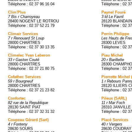
Téléphone : 02 37 96 16 04
Téléphone : 02 37
Clim'Plus
Paynel Fouré
7 Bis r Charroyeau
3 ld Le Favril
28400 NOGENT LE ROTROU
28120 BLANDAIN
Téléphone : 02 37 52 21 79
Téléphone : 02 37
Climair Services
Perrin Philippe
7 r Renouard St Loup
Les Hauts de Fres
28000 CHARTRES
28300 LEVES
Téléphone : 02 37 30 13 35
Téléphone : 02 37
Climelec Yvan Leberon
Piau Michel
33 r Gaston Couté
20 r Barillette
28000 CHARTRES
28300 CHAMPHO
Téléphone : 02 37 21 80 75
Téléphone : 02 37
Cofathec Services
Pierrette Michel 
59 r Bourgneuf
1 r Rebours Pann
28000 CHARTRES
28120 ILLIERS
Téléphone : 02 37 21 23 82
Téléphone : 02 37
Confortec
Pileux (SARL)
82 rue de la Republique
11 r Mar Foch
28130 SAINT PIAT
28310 JANVILLE
Téléphone : 02 37 32 31 32
Téléphone : 02 37
Coupeau Gérard (Sarl)
Placé Services
4 r Fonteny
40 r Vergers
28630 SOURS
28630 COUDRAY 