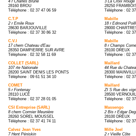
4 r Charles Brune
3 La Croix Rouge
28160 BROU
28250 FRAMBOIS
Téléphone : 02 37 47 06 59
Téléphone : 02 37
C.T.P
Mabille
2 r Emile Roux
18 r Edmond Poill
28630 BARJOUVILLE
28000 CHARTRE
Téléphone : 02 37 30 86 32
Téléphone : 02 37
C.V.I
Mabille
17 chem Chateau d'Eau
8 r Champs Cornei
28350 DAMPIERRE SUR AVRE
28100 DREUX
Téléphone : 02 32 58 11 69
Téléphone : 02 37
COLLET (SARL)
Maillard
107 rte Nationale
44 Rue du Chatea
28200 SAINT DENIS LES PONTS
28300 MAINVILL
Téléphone : 09 61 51 34 10
Téléphone : 02 37
COMET
Maillard
5 r Fontenay
ZI S Rue des vign
28110 LUCÉ
28500 VERNOUI
Téléphone : 02 37 28 01 05
Téléphone : 02 37
CSI Entreprise (SARL)
Massengo
8 chem Cormier Meunière
2 Bis r Edgar De
28260 SOREL MOUSSEL
28100 DREUX
Téléphone : 02 37 41 74 11
Téléphone : 02 37
Calvez Jean Yves
Mille Joel
7 Hent Péniskin
2 r Vieille Côte