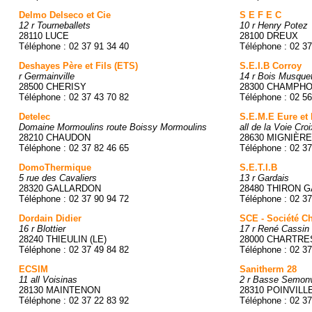
Delmo Delseco et Cie
S E F E C
12 r Tourneballets
10 r Henry Potez
28110 LUCE
28100 DREUX
Téléphone : 02 37 91 34 40
Téléphone : 02 37
Deshayes Père et Fils (ETS)
S.E.I.B Corroy
r Germainville
14 r Bois Musque
28500 CHERISY
28300 CHAMPHO
Téléphone : 02 37 43 70 82
Téléphone : 02 56
Detelec
S.E.M.E Eure et 
Domaine Mormoulins route Boissy Mormoulins
all de la Voie Cro
28210 CHAUDON
28630 MIGNIÈR
Téléphone : 02 37 82 46 65
Téléphone : 02 37
DomoThermique
S.E.T.I.B
5 rue des Cavaliers
13 r Gardais
28320 GALLARDON
28480 THIRON 
Téléphone : 02 37 90 94 72
Téléphone : 02 37
Dordain Didier
SCE - Société Cha
16 r Blottier
17 r René Cassin
28240 THIEULIN (LE)
28000 CHARTRE
Téléphone : 02 37 49 84 82
Téléphone : 02 37
ECSIM
Sanitherm 28
11 all Voisinas
2 r Basse Semonv
28130 MAINTENON
28310 POINVILL
Téléphone : 02 37 22 83 92
Téléphone : 02 37