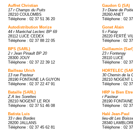
Auffret Christian
Gaudon G (SA)
17 r Champs du Puits
3 r Diane de Poiti
28210 COULOMBS
28260 ANET
Téléphone : 02 37 51 36 20
Téléphone : 02 37
Autodistribution Morize
Gonet Alain
44 r Maréchal Leclerc BP 69
5 r Patay
28112 LUCE CEDEX
28220 FERTÉ VI
Téléphone : 02 37 88 22 05
Téléphone : 02 37
BPS (SARL)
Guillaumin (Sarl
2 r Jean Pinault BP 20
23 r Fontenay
28300 JOUY
28110 LUCÉ
Téléphone : 02 37 22 39 12
Téléphone : 02 37
Bailleau Ulrich
HORTELEC (SAR
13 rue Pasteur
30 Chemin de la 
28190 FONTAINE LA GUYON
28210 NOGENT L
Téléphone : 02 37 22 47 91
Téléphone : 02 37
Bataille (SARL)
HRP le Bien Etre
Z.A les Sorettes
r Pasteur
28210 NOGENT LE ROI
28190 FONTAIN
Téléphone : 02 37 51 46 08
Téléphone : 02 37
Batista Luis
Halé Jean-Paul
33 r des Bordes
lieu-dit Les Boiss
28200 JALLANS
28340 LAMBLOR
Téléphone : 02 37 45 62 81
Téléphone : 02 37