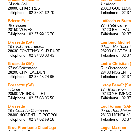
14 r Au Lait
1 r Mone
28000 CHARTRES
28310 GOUILLO
Téléphone : 02 37 34 62 79
Téléphone : 02 37
Brierre Eric
Laffeach et Bret
48 r Voisin
27 r Petit Orme
28150 VOVES
28120 BAILLEAU
Téléphone : 02 37 99 16 76
Téléphone : 02 37
Brossette (SA)
Lambard Michel
10 r Val Eure Euroval
9 Bis r Val Saint
28630 FONTENAY SUR EURE
28200 CHÂTEAU
Téléphone : 02 37 30 00 43
Téléphone : 02 37
Brossette (SA)
Ledru Christian (
67 bd Kellermann
51 r Bretonnerie
28200 CHATEAUDUN
28400 NOGENT 
Téléphone : 02 37 45 24 66
Téléphone : 02 37
Brossette (SA)
Leroy Benoît (S
r Rome
17 r Maintenon
28500 VERNOUILLET
28130 YERMENO
Téléphone : 02 37 63 06 50
Téléphone : 02 37
Brossette
Luc Roman (SAR
19 r Croix La Comtesse
9 r du Parc Meign
28400 NOGENT LE ROTROU
28150 MONTAIN
Téléphone : 02 37 52 69 18
Téléphone : 02 37
Brou Plomberie Chauffage
Léger Maxime