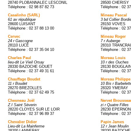
28740 PLOBANNALEC LESCONIL
28500 CHERISY
Téléphone : 02 98 87 82 73
Téléphone : 02 37
Casalinho (SARL)
Mineau Pascal
61 av république
3 bd Collier Bordi
28600 LUISANT
28150 VOVES
Téléphone : 02 37 88 13 00
Téléphone : 02 37
Cervec
Mineau Roger
24 r Gascogne
7 r Auberge
28110 LUCÉ
28310 TRANCRA
Téléphone : 02 37 35 04 10
Téléphone : 02 37
Charles Paul
Moreau Louis
lieu-dit Le Vieil Orsay
10 r des Ouches
28330 BAZOCHE GOUET
28130 BOUGLAI
Téléphone : 02 37 49 31 61
Téléphone : 02 37
Chauffage Boudet
Moreau Philippe
11 r Boudet
10 Bis r Barbelett
28270 BREZOLLES
28320 YMERAY
Téléphone : 02 37 62 49 75
Téléphone : 02 37
Chesneau Joël
Nervet Broussea
Z.I Saint Séverin
zi r Quatre Filles
28220 CLOYES SUR LE LOIR
28230 EPERNON
Téléphone : 02 37 96 89 37
Téléphone : 02 37
Chevalier Didier
Papin James
Lieu-dit La Mainferme
12 r Jean Moulin
28200 LANNERAY
28330 BAZOCHE