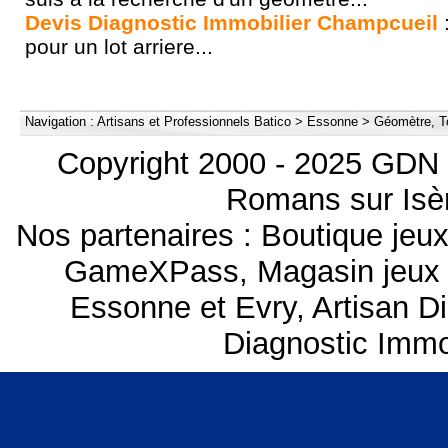
Devis Diagnostic Immobilier Champcueil
:
pour un lot arriere...
Navigation :
Artisans et Professionnels Batico
>
Essonne
>
Géomètre, T
Copyright 2000 - 2025 GDN 
Romans sur Isèr
Nos partenaires :
Boutique je
GameXPass
,
Magasin jeux
Essonne et Evry
,
Artisan D
Diagnostic Immo