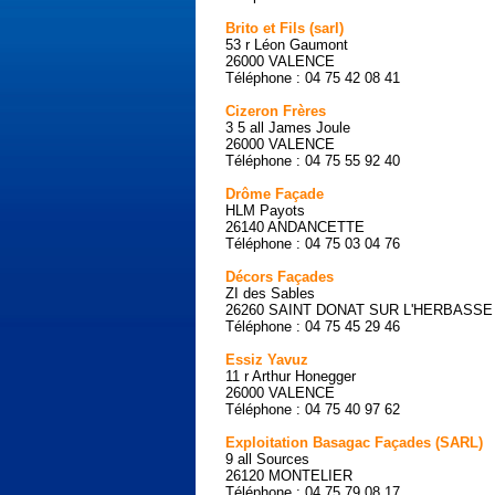
Brito et Fils (sarl)
53 r Léon Gaumont
26000 VALENCE
Téléphone : 04 75 42 08 41
Cizeron Frères
3 5 all James Joule
26000 VALENCE
Téléphone : 04 75 55 92 40
Drôme Façade
HLM Payots
26140 ANDANCETTE
Téléphone : 04 75 03 04 76
Décors Façades
ZI des Sables
26260 SAINT DONAT SUR L'HERBASSE
Téléphone : 04 75 45 29 46
Essiz Yavuz
11 r Arthur Honegger
26000 VALENCE
Téléphone : 04 75 40 97 62
Exploitation Basagac Façades (SARL)
9 all Sources
26120 MONTELIER
Téléphone : 04 75 79 08 17