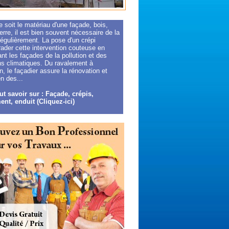
 soit le matériau d'une façade, bois,
erre, il est bien souvent nécessaire de la
régulièrement. La pose d'un crépi
rader cette intervention couteuse en
nt les façades de la pollution et des
ns climatiques. Du ravalement à
ion, le façadier assure la rénovation et
en des...
ut savoir sur : Façade, crépis,
ent, enduit (Cliquez-ici)