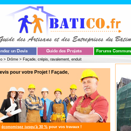
co
>
Drôme
>
Façade, crépis, ravalement, enduit
s pour votre Projet ! Façade,
t
économisez jusqu'à 30 %
pour vos travaux !