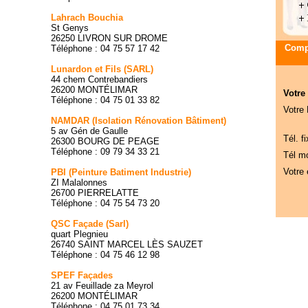
Lahrach Bouchia
St Genys
26250 LIVRON SUR DROME
Compa
Téléphone : 04 75 57 17 42
Lunardon et Fils (SARL)
44 chem Contrebandiers
26200 MONTÉLIMAR
Votre
Téléphone : 04 75 01 33 82
Votre
NAMDAR (Isolation Rénovation Bâtiment)
5 av Gén de Gaulle
Tél. fi
26300 BOURG DE PEAGE
Téléphone : 09 79 34 33 21
Tél mo
Votre 
PBI (Peinture Batiment Industrie)
ZI Malalonnes
26700 PIERRELATTE
Téléphone : 04 75 54 73 20
QSC Façade (Sarl)
quart Plegnieu
26740 SAINT MARCEL LÈS SAUZET
Téléphone : 04 75 46 12 98
SPEF Façades
21 av Feuillade za Meyrol
26200 MONTÉLIMAR
Téléphone : 04 75 01 73 34