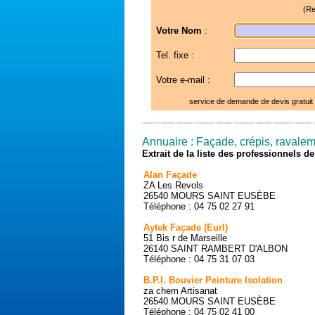
(Re
Votre Nom
:
Tel. fixe :
Votre e-mail :
service de demande de devis gratuit
Annuaire : Façade, crépis, ravalem
Extrait de la liste des professionnels 
Alan Façade
ZA Les Revols
26540 MOURS SAINT EUSÈBE
Téléphone : 04 75 02 27 91
Aytek Façade (Eurl)
51 Bis r de Marseille
26140 SAINT RAMBERT D'ALBON
Téléphone : 04 75 31 07 03
B.P.I. Bouvier Peinture Isolation
za chem Artisanat
26540 MOURS SAINT EUSÈBE
Téléphone : 04 75 02 41 00