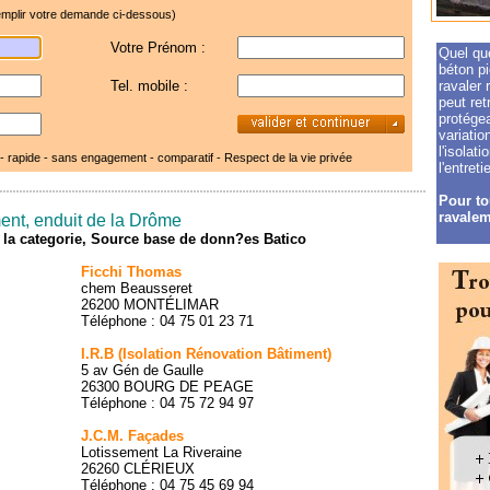
mplir votre demande ci-dessous)
Votre Prénom :
Quel que
béton pi
Tel. mobile :
ravaler 
peut ret
protégea
variatio
l'isolat
 - rapide - sans engagement - comparatif -
Respect de la vie privée
l'entreti
Pour to
ravalem
ent, enduit de la Drôme
de la categorie, Source base de donn?es Batico
Ficchi Thomas
chem Beausseret
26200 MONTÉLIMAR
Téléphone : 04 75 01 23 71
I.R.B (Isolation Rénovation Bâtiment)
5 av Gén de Gaulle
26300 BOURG DE PEAGE
Téléphone : 04 75 72 94 97
J.C.M. Façades
Lotissement La Riveraine
26260 CLÉRIEUX
Téléphone : 04 75 45 69 94