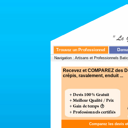
Navigation :
Artisans et Professionnels Bati
Recevez et COMPAREZ des Devi
crépis, ravalement, enduit ...
Comparez les devis e