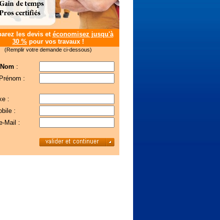
rez les devis et
économisez jusqu'à
30 %
pour vos travaux !
(Remplir votre demande ci-dessous)
 Nom
:
 Prénom :
xe :
bile :
e-Mail :