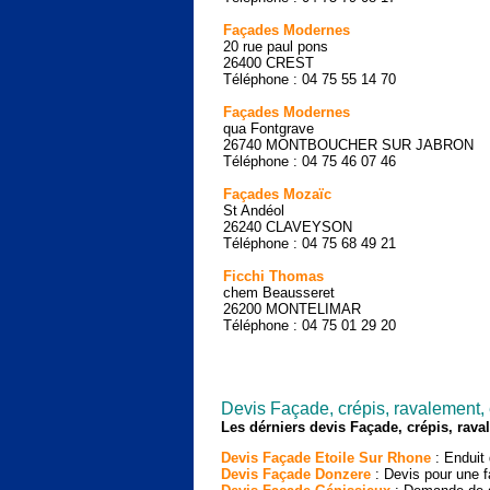
Façades Modernes
20 rue paul pons
26400 CREST
Téléphone : 04 75 55 14 70
Façades Modernes
qua Fontgrave
26740 MONTBOUCHER SUR JABRON
Téléphone : 04 75 46 07 46
Façades Mozaïc
St Andéol
26240 CLAVEYSON
Téléphone : 04 75 68 49 21
Ficchi Thomas
chem Beausseret
26200 MONTELIMAR
Téléphone : 04 75 01 29 20
Devis Façade, crépis, ravalement,
Les dérniers devis Façade, crépis, rav
Devis Façade Etoile Sur Rhone
: Enduit 
Devis Façade Donzere
: Devis pour une f