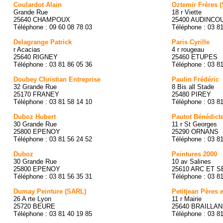
Coulardot Alain
Oztemir Frères 
Grande Rue
18 r Viette
25640 CHAMPOUX
25400 AUDINCO
Téléphone : 09 60 08 78 03
Téléphone : 03 8
Delagrange Patrick
Paris Cyrille
r Acacias
4 r rougeau
25640 RIGNEY
25460 ETUPES
Téléphone : 03 81 86 05 36
Téléphone : 03 8
Doubey Christian Entreprise
Paulin Frédéric
32 Grande Rue
8 Bis all Stade
25170 FRANEY
25480 PIREY
Téléphone : 03 81 58 14 10
Téléphone : 03 8
Duboz Hubert
Pautot Bénédict
30 Grande Rue
11 r St Georges
25800 EPENOY
25290 ORNANS
Téléphone : 03 81 56 24 52
Téléphone : 03 8
Duboz
Peintures 2000
30 Grande Rue
10 av Salines
25800 EPENOY
25610 ARC ET 
Téléphone : 03 81 56 35 31
Téléphone : 03 8
Dumay Peinture (SARL)
Petitjean Pères e
26 A rte Lyon
11 r Mairie
25720 BEURE
25640 BRAILLA
Téléphone : 03 81 40 19 85
Téléphone : 03 8