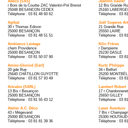
Adeco (SAS)
Jeannin Xavier
r Bois de la Courbe ZAC Valentin-Pré Brenot
12 Bis Grande R
25048 BESANCON CEDEX
25160 LABERGE
Téléphone : 03 81 48 60 62
Téléphone : 03 8
Agibat
Joël Sugeres Art
30 r Thomas Edison
21 Grande Rue
25000 BESANÇON
25550 LAIRE
Téléphone : 03 81 48 51 51
Téléphone : 03 8
Ambiance Lestage
Kilic Frères
chem Providence
r Dampierre
25000 BESANÇON
25230 DASLE
Téléphone : 03 81 50 07 90
Téléphone : 03 8
Amiez-Gloriod (Sarl)
Kurtz Philippe
20 gde Rue
34 r Belfort
25640 CHÂTILLON GUYOTTE
25200 MONTBÉL
Téléphone : 03 81 57 93 49
Téléphone : 03 8
Artcalex (SARL)
Lambert Robert
13 Bis r Besançon
17 r Chardonnere
25000 BESANÇON
25650 GILLEY
Téléphone : 03 81 55 43 12
Téléphone : 03 8
Atelier A.C. Déco
Laser Aventure
43 r Mégevand
7 Bis r Champag
25000 BESANÇON
25300 HOUTAUD
Téléphone : 03 81 81 39 36
Téléphone : 03 8