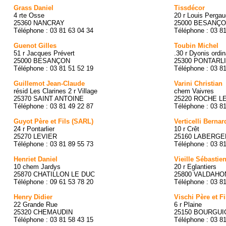
Grass Daniel
Tissdécor
4 rte Osse
20 r Louis Pergau
25360 NANCRAY
25000 BESANÇ
Téléphone : 03 81 63 04 34
Téléphone : 03 8
Guenot Gilles
Toubin Michel
51 r Jacques Prévert
.30 r Dyonis ordin
25000 BESANÇON
25300 PONTARL
Téléphone : 03 81 51 52 19
Téléphone : 03 8
Guillemot Jean-Claude
Varini Christian
résid Les Clarines 2 r Village
chem Vaivres
25370 SAINT ANTOINE
25220 ROCHE L
Téléphone : 03 81 49 22 87
Téléphone : 03 8
Guyot Père et Fils (SARL)
Verticelli Bernar
24 r Pontarlier
10 r Crêt
25270 LEVIER
25160 LABERGE
Téléphone : 03 81 89 55 73
Téléphone : 03 8
Henriet Daniel
Vieille Sébastie
10 chem Jardys
20 r Eglantiers
25870 CHATILLON LE DUC
25800 VALDAHO
Téléphone : 09 61 53 78 20
Téléphone : 03 8
Henry Didier
Vischi Père et Fi
22 Grande Rue
6 r Plaine
25320 CHEMAUDIN
25150 BOURGU
Téléphone : 03 81 58 43 15
Téléphone : 03 8