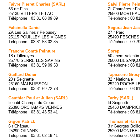
Faivre Pierret Charles (SARL)
Salvi Pierre Pei
53 rte Fins
ZI Charrières r F
25130 VILLERS LE LAC
25500 MORTEA
Téléphone : 03 81 68 09 89
Téléphone : 03 8
Falcinella Daniel
Segura Jean Ja
ZA Les Salines r Pelousey
27 r Parc
25115 POUILLEY LES VIGNES
25490 FESCHES
Téléphone : 03 81 58 02 85
Téléphone : 09 7
Franche Comté Peinture
Sorep
18 r Tilleroyes
50 chem Valentin
25770 SERRE LES SAPINS
25000 BESANÇ
Téléphone : 03 81 59 09 53
Téléphone : 03 8
Gaillard Didier
Tapisserie Grosj
20 r Seignette
32 r Nationale
25160 MALBUISSON
25220 ROCHE L
Téléphone : 03 81 69 72 78
Téléphone : 03 8
Gauthier Paul et Julien (SARL)
Tarby (SARL)
lieu-dit Champs du Creux
ld Seignotte
25390 ORCHAMPS VENNES
25450 DAMPRI
Téléphone : 03 81 43 53 41
Téléphone : 03 8
Gigon Patrick
Thomas et Harri
6 r Château
3 r Georges Boillo
25290 ORNANS
25200 MONTBEL
Téléphone : 03 81 62 19 41
Téléphone : 03 8