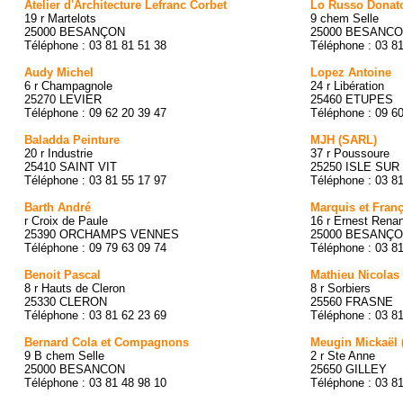
Atelier d'Architecture Lefranc Corbet
Lo Russo Donat
19 r Martelots
9 chem Selle
25000 BESANÇON
25000 BESANC
Téléphone : 03 81 81 51 38
Téléphone : 03 8
Audy Michel
Lopez Antoine
6 r Champagnole
24 r Libération
25270 LEVIER
25460 ETUPES
Téléphone : 09 62 20 39 47
Téléphone : 09 6
Baladda Peinture
MJH (SARL)
20 r Industrie
37 r Poussoure
25410 SAINT VIT
25250 ISLE SUR 
Téléphone : 03 81 55 17 97
Téléphone : 03 8
Barth André
Marquis et Fran
r Croix de Paule
16 r Ernest Rena
25390 ORCHAMPS VENNES
25000 BESANÇ
Téléphone : 09 79 63 09 74
Téléphone : 03 8
Benoit Pascal
Mathieu Nicolas
8 r Hauts de Cleron
8 r Sorbiers
25330 CLERON
25560 FRASNE
Téléphone : 03 81 62 23 69
Téléphone : 03 8
Bernard Cola et Compagnons
Meugin Mickaël 
9 B chem Selle
2 r Ste Anne
25000 BESANCON
25650 GILLEY
Téléphone : 03 81 48 98 10
Téléphone : 03 8