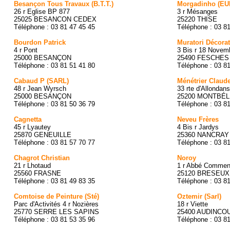
Besançon Tous Travaux (B.T.T.)
Morgadinho (EU
26 r Eglise BP 877
3 r Mésanges
25025 BESANCON CEDEX
25220 THISE
Téléphone : 03 81 47 45 45
Téléphone : 03 8
Bourdon Patrick
Muratori Décora
4 r Pont
3 Bis r 18 Novem
25000 BESANÇON
25490 FESCHES
Téléphone : 03 81 51 41 80
Téléphone : 03 8
Cabaud P (SARL)
Ménétrier Claud
48 r Jean Wyrsch
33 rte d'Allondans
25000 BESANÇON
25200 MONTBÉL
Téléphone : 03 81 50 36 79
Téléphone : 03 8
Cagnetta
Neveu Frères
45 r Lyautey
4 Bis r Jardys
25870 GENEUILLE
25360 NANCRAY
Téléphone : 03 81 57 70 77
Téléphone : 03 8
Chagrot Christian
Noroy
21 r Lhotaud
1 r Abbé Commen
25560 FRASNE
25120 BRESEUX 
Téléphone : 03 81 49 83 35
Téléphone : 03 8
Comtoise de Peinture (Sté)
Oztemir (Sarl)
Parc d'Activités 4 r Nozières
18 r Viette
25770 SERRE LES SAPINS
25400 AUDINCO
Téléphone : 03 81 53 35 96
Téléphone : 03 8