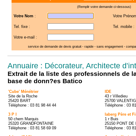
(Remplir votre demande ci-dessous)
Votre Nom
:
Votre Prénom
Tel. fixe :
Tel. mobile :
Votre e-mail :
service de demande de devis gratuit - rapide - sans engagement - compar
Annuaire : Décorateur, Architecte d'i
Extrait de la liste des professionnels de 
base de donn?es Batico
'Cube' Ménétrier
IDE
Site de la Roche
43 r Villedieu
25420 BART
25700 VALENTI
Téléphone : 03 81 98 44 44
Téléphone : 03 8
3 P I
Iaberg Père et Fi
50 chem Marquis
1 r Buis
25320 GRANDFONTAINE
25150 PONT DE
Téléphone : 03 81 58 69 09
Téléphone : 03 8