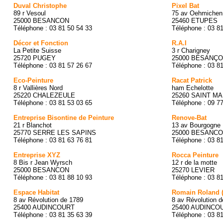
Duval Christophe
Pixel Bat
89 r Vesoul
75 av Oehmichen
25000 BESANCON
25460 ETUPES
Téléphone : 03 81 50 54 33
Téléphone : 03 8
Décor et Fonction
R.A.I
La Petite Suisse
3 r Charigney
25720 PUGEY
25000 BESANÇ
Téléphone : 03 81 57 26 67
Téléphone : 03 8
Eco-Peinture
Racat Patrick
8 r Vallières Nord
ham Echelotte
25220 CHALEZEULE
25260 SAINT M
Téléphone : 03 81 53 03 65
Téléphone : 09 7
Entreprise Bisontine de Peinture
Renove-Bat
21 r Blanchot
13 av Bourgogne
25770 SERRE LES SAPINS
25000 BESANC
Téléphone : 03 81 63 76 81
Téléphone : 03 8
Entreprise XYZ
Rocca Peinture
8 Bis r Jean Wyrsch
12 r de la motte
25000 BESANCON
25270 LEVIER
Téléphone : 03 81 88 10 93
Téléphone : 03 8
Espace Habitat
Romain Roland 
8 av Révolution de 1789
8 av Révolution 
25400 AUDINCOURT
25400 AUDINCO
Téléphone : 03 81 35 63 39
Téléphone : 03 8