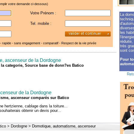
mplir votre demande ci-dessous)
Votre Prénom :
La domo
techniq
Tel. mobile :
d'autom
diverses
les habi
l'énergi
réduite,
 - rapide - sans engagement - comparatif -
Respect de la vie privée
très gr
sont co
Pour to
e, ascenseur de la Dordogne
automat
de la categorie, Source base de donn?es Batico
Reto
scenseur de la Dordogne
isme, ascenseur comparés sur Batico
e hertzienne, cablage dans la toiture...
souhaiterais obtenir un devis pour...
tico
>
Dordogne
>
Domotique, automatisme, ascenseur