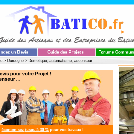
co
>
Dordogne
>
Domotique, automatisme, ascenseur
s pour votre Projet !
nseur ...
t
économisez jusqu'à 30 %
pour vos travaux !