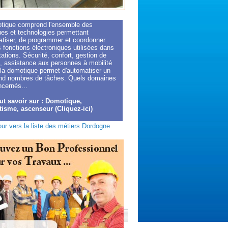
tique comprend l'ensemble des
ues et technologies permettant
atiser, de programmer et coordonner
 fonctions électroniques utilisées dans
tations. Sécurité, confort, gestion de
e, assistance aux personnes à mobilité
 la domotique permet d'automatiser un
and nombres de tâches. Quels domaines
ncernés...
ut savoir sur : Domotique,
isme, ascenseur (Cliquez-ici)
ur vers la liste des métiers Dordogne