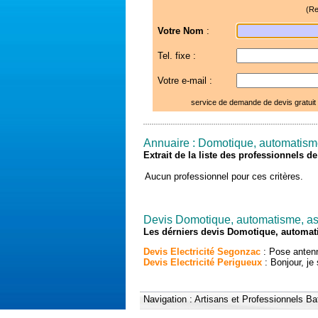
(Re
Votre Nom
:
Tel. fixe :
Votre e-mail :
service de demande de devis gratuit
Annuaire : Domotique, automatism
Extrait de la liste des professionnels 
Aucun professionnel pour ces critères.
Devis Domotique, automatisme, a
Les dérniers devis Domotique, automat
Devis Electricité Segonzac
: Pose antenn
Devis Electricité Perigueux
: Bonjour, je 
Navigation :
Artisans et Professionnels Ba