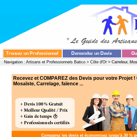
Navigation :
Artisans et Professionnels Batico
>
Côte d'Or
>
Carreleur, Mos
Recevez et COMPAREZ des Devis pour votre Projet ! C
Mosaïste, Carrelage, faïence ...
Comparez les devis et
économisez jusqu'à 30 %
po