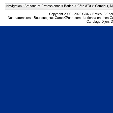
Navigation :
Artisans et Professionnels Batico
>
Côte d'Or
>
Carreleur, M
Copyright 2000 - 2025 GDN / Batico, 5 Che
Nos partenaires :
Boutique jeux GameXPass.com
,
La tienda en línea
Carrelage Dijon
,
D