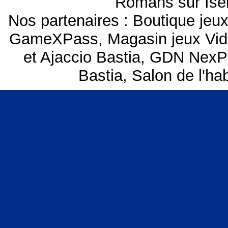
Romans sur Isèr
Nos partenaires :
Boutique je
GameXPass
,
Magasin jeux Vi
et Ajaccio Bastia
,
GDN NexP
Bastia
,
Salon de l'hab