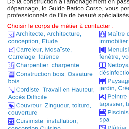
De la construction à l'aménagement en pass
dépannage, le Guide Batico Corse, vous per
professionnels de l'île de beauté spécialisé
Choisir le corps de métier à contacter :
Architecte, Architecture,
Maître 
conception, Etude
immobilier
Carreleur, Mosaïste,
Menuisie
Carrelage, faïence
fenêtre, vo
Charpentier, charpente
Nettoyag
désinfecti
Construction bois, Ossature
Paysagis
bois
jardin, Cré
Cordiste, Travail en Hauteur,
Peintre 
Accès Difficile
tapissier, 
Couvreur, Zingueur, toiture,
Piscinist
couverture
spa
Cuisiniste, installation,
Plâtrier,
conception Cuisine