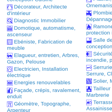
Ornemanis
Décorateur, Architecte
Plombie
d'intérieur
Dépannag
Diagnostic Immobilier
Ramoneu
Domotique, automatisme,
protection
ascenseur
Salle d
Ebéniste, Fabrication de
conception 
meuble
Sécurité
Elagueur, entretien, Arbres,
incendie, 
Gazon, Pelouse
Serrurie
Electricien, Installation
Serrure, Cl
électrique
Solier, 
Energies renouvelables
Tailleur
Façade, crépis, ravalement,
Marbrerie
enduit
Terrass
Géomètre, Topographe,
Assainiss
Arpenteur