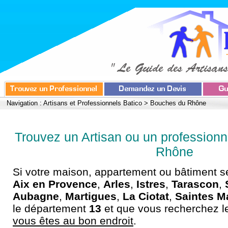
Navigation :
Artisans et Professionnels Batico
>
Bouches du Rhône
Trouvez un Artisan ou un profession
Rhône
Si votre maison, appartement ou bâtiment s
Aix en Provence
,
Arles
,
Istres
,
Tarascon
,
Aubagne
,
Martigues
,
La Ciotat
,
Saintes Ma
le département
13
et que vous recherchez le
vous êtes au bon endroit
.