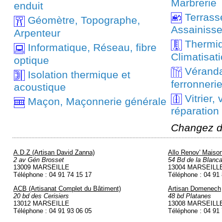
Marbrerie
enduit
Terrass
Géomètre, Topographe,
Assainiss
Arpenteur
Thermiq
Informatique, Réseau, fibre
Climatisat
optique
Véranda,
Isolation thermique et
ferronneri
acoustique
Vitrier, v
Maçon, Maçonnerie générale
réparation
Changez d
A.D.Z (Artisan David Zanna)
Allo Renov' Maiso
2 av Gén Brosset
54 Bd de la Blanc
13009 MARSEILLE
13004 MARSEILL
Téléphone : 04 91 74 15 17
Téléphone : 04 91
ACB (Artisanat Complet du Bâtiment)
Artisan Domenech
20 bd des Cerisiers
48 bd Platanes
13012 MARSEILLE
13008 MARSEILL
Téléphone : 04 91 93 06 05
Téléphone : 04 91