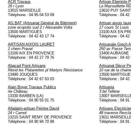
ACR Travaux
Artisan Ebeniste Ph
18 r Lyon
La Mazouillette R
13015 MARSEILLE
13610 PUY SAIN
Téléphone : 04 95 04 53 09
Téléphone : 04 42
AG.BAT (Artisanat Général de Bâtiment)
Artisan aixois laur
zone ecopolis sud 2 r Alexandre Volta
17 cours St Louis
13500 MARTIGUES
13100 AIX EN P
Téléphone : 04 42 43 17 74
Téléphone : 04 42
ARTISAN AIXOIS LAURET
Artisanale Grech A
2 chem Pravet
250 av Passe Te
13100 AIX EN PROVENCE
13400 AUBAGNE
Téléphone : 04 42 27 79 76
Téléphone : 04 42
Abacad Point Artisans
Artisanat Décor P
Résid les Platanettes pl Martyrs Résistance
10 rue de la chain
13490 JOUQUES
13500 MARTIGU
Téléphone : 04 42 67 63 03
Téléphone : 04 42
Alain Boyer Travaux Publics
Artisania
rte Château
3 bd Tellène
13330 BARBEN (LA)
13007 MARSEILL
Téléphone : 04 90 55 01 75
Téléphone : 04 91
Alladatin-artisan Peintre David
Artisans Electrici
24 r Carnot
48 traverse Rescl
13210 SAINT REMY DE PROVENCE
13011 MARSEILL
Téléphone : 04 90 94 70 98
Téléphone : 04 91