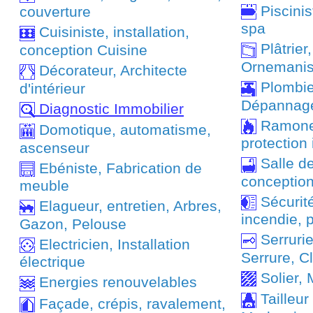
Piscinist
couverture
spa
Cuisiniste, installation,
Plâtrier,
conception Cuisine
Ornemanis
Décorateur, Architecte
Plombie
d'intérieur
Dépannag
Diagnostic Immobilier
Ramoneu
Domotique, automatisme,
protection
ascenseur
Salle d
Ebéniste, Fabrication de
conception 
meuble
Sécurité
Elagueur, entretien, Arbres,
incendie, 
Gazon, Pelouse
Serrurie
Electricien, Installation
Serrure, Cl
électrique
Solier, 
Energies renouvelables
Tailleur
Façade, crépis, ravalement,