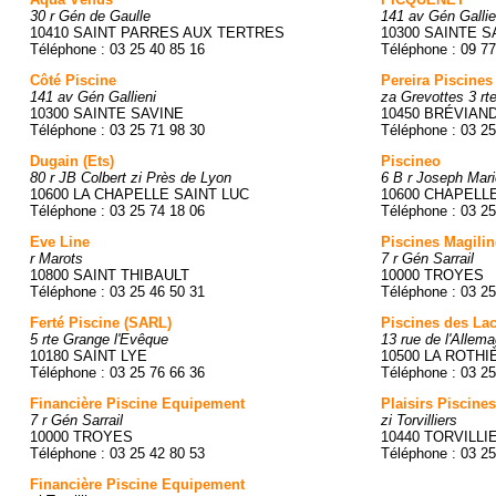
30 r Gén de Gaulle
141 av Gén Gallie
10410 SAINT PARRES AUX TERTRES
10300 SAINTE S
Téléphone : 03 25 40 85 16
Téléphone : 09 77
Côté Piscine
Pereira Piscines
141 av Gén Gallieni
za Grevottes 3 rte
10300 SAINTE SAVINE
10450 BRÉVIAN
Téléphone : 03 25 71 98 30
Téléphone : 03 25
Dugain (Ets)
Piscineo
80 r JB Colbert zi Près de Lyon
6 B r Joseph Mar
10600 LA CHAPELLE SAINT LUC
10600 CHAPELLE
Téléphone : 03 25 74 18 06
Téléphone : 03 25
Eve Line
Piscines Magilin
r Marots
7 r Gén Sarrail
10800 SAINT THIBAULT
10000 TROYES
Téléphone : 03 25 46 50 31
Téléphone : 03 25
Ferté Piscine (SARL)
Piscines des Lac
5 rte Grange l'Evêque
13 rue de l'Allem
10180 SAINT LYE
10500 LA ROTHI
Téléphone : 03 25 76 66 36
Téléphone : 03 25
Financière Piscine Equipement
Plaisirs Piscines
7 r Gén Sarrail
zi Torvilliers
10000 TROYES
10440 TORVILLI
Téléphone : 03 25 42 80 53
Téléphone : 03 25
Financière Piscine Equipement