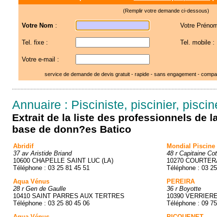
(Remplir votre demande ci-dessous)
Votre Nom
:
Votre Prénom
Tel. fixe :
Tel. mobile :
Votre e-mail :
service de demande de devis gratuit - rapide - sans engagement - compar
Annuaire : Pisciniste, piscinier, pisci
Extrait de la liste des professionnels de 
base de donn?es Batico
Abridif
Mondial Piscine
37 av Aristide Briand
48 r Capitaine Co
10600 CHAPELLE SAINT LUC (LA)
10270 COURTE
Téléphone : 03 25 81 45 51
Téléphone : 03 25
Aqua Vénus
PEREIRA
28 r Gen de Gaulle
36 r Boyotte
10410 SAINT PARRES AUX TERTRES
10390 VERRIER
Téléphone : 03 25 80 45 06
Téléphone : 09 75
Aqua Vénus
PICQUENET