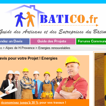
co
>
Alpes de H.Provence
>
Energies renouvelables
s pour votre Projet ! Energies
t
économisez jusqu'à 30 %
pour vos travaux !