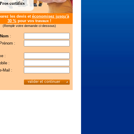
rez les devis et
économisez jusqu'à
30 %
pour vos travaux !
(Remplir votre demande ci-dessous)
 Nom
:
 Prénom :
xe :
bile :
e-Mail :