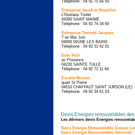
Téléphone : 04 92 75 66 50
Entreprise Jacob et Reveillon
L'Oustaou Triolet
04300 SAINT MAIME
Téléphone : 04 92 74 34 60
Entreprise Tamietti Jacques
7 av Mar Juin
04000 DIGNE LES BAINS
Téléphone : 04 92 31 42 01
Eole Tech
av Provence
04220 SAINTE TULLE
Téléphone : 04 92 72 11 64
Escalle Nicolas
quart St Pierre
04510 CHAFFAUT SAINT JURSON (LE)
Téléphone : 04 92 34 61 03
Devis Energies renouvelables des
Les dérniers devis Energies renouvela
Devis Energie Renouvelable Greoux Le
Devis Energie Renouvelable Selonnet
: 