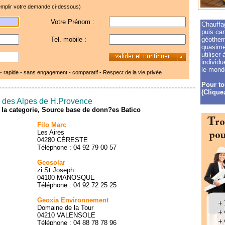
mplir votre demande ci-dessous)
Votre Prénom :
Chauffag
puis ca
Tel. mobile :
géother
quasimen
utiliser
individu
le monde
 - rapide - sans engagement - comparatif -
Respect de la vie privée
Pour to
(Cliquez
s des Alpes de H.Provence
de la categorie, Source base de donn?es Batico
Filo Marc
Les Aires
04280 CÉRESTE
Téléphone : 04 92 79 00 57
Geosolar
zi St Joseph
04100 MANOSQUE
Téléphone : 04 92 72 25 25
Geoxia Environnement
Domaine de la Tour
04210 VALENSOLE
Téléphone : 04 88 78 78 96