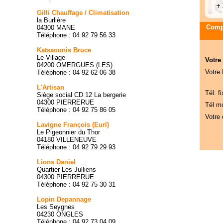
Gilli Chauffage / Climatisation
la Burlière
Compa
04300 MANE
Téléphone : 04 92 79 56 33
Katsaounis Bruce
Le Village
Votre
04200 OMERGUES (LES)
Votre
Téléphone : 04 92 62 06 38
L'Artisan
Tél. fi
Siège social CD 12 La bergerie
04300 PIERRERUE
Tél mo
Téléphone : 04 92 75 86 05
Votre 
Lavigne François (Eurl)
Le Pigeonnier du Thor
04180 VILLENEUVE
Téléphone : 04 92 79 29 93
Lions Daniel
Quartier Les Julliens
04300 PIERRERUE
Téléphone : 04 92 75 30 31
Lopin Depannage
Les Seygnes
04230 ONGLES
Téléphone : 04 92 73 04 09