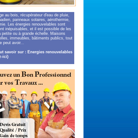
e au bois, récupérateur d'eau de pluie,
nadien, panneaux solaires, aérothermie,
mie. Les énergies renouvelables sont
t inépuisables, et il est possible de les
 à petite ou à grande échelle. Maisons
elles, immeubles, bâtiments publics, tout
 peut avoir...
ut savoir sur : Energies renouvelables
-ici)