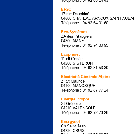
Téléphone : 04 92 68 14 43
EP2C
17 rue Dauphiné
04600 CHÂTEAU ARNOUX SAINT AUBA
Téléphone : 04 92 64 01 60
Eco-Systèmes
ZA des Pitaugiers
04300 MANE
Téléphone : 04 92 74 30 95
Ecoplanet
11 all Genêts
04200 SISTERON
Téléphone : 04 92 31 53 39
Electricité Générale Alpine
ZI St Maurice
04100 MANOSQUE
Téléphone : 04 92 87 77 24
Energie Propre
St Grégoire
04210 VALENSOLE
Téléphone : 04 92 72 73 28
Energysol
Ch Saint Jean
04230 CRUIS