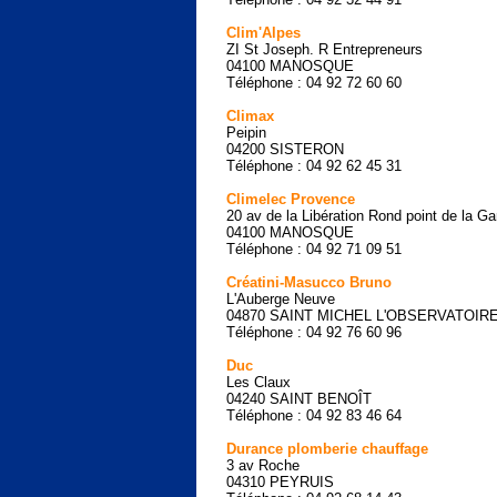
Clim'Alpes
ZI St Joseph. R Entrepreneurs
04100 MANOSQUE
Téléphone : 04 92 72 60 60
Climax
Peipin
04200 SISTERON
Téléphone : 04 92 62 45 31
Climelec Provence
20 av de la Libération Rond point de la Ga
04100 MANOSQUE
Téléphone : 04 92 71 09 51
Créatini-Masucco Bruno
L'Auberge Neuve
04870 SAINT MICHEL L'OBSERVATOIR
Téléphone : 04 92 76 60 96
Duc
Les Claux
04240 SAINT BENOÎT
Téléphone : 04 92 83 46 64
Durance plomberie chauffage
3 av Roche
04310 PEYRUIS