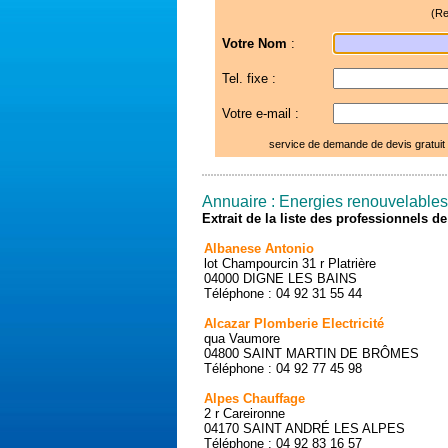
(Re
Votre Nom
:
Tel. fixe :
Votre e-mail :
service de demande de devis gratuit
Annuaire : Energies renouvelable
Extrait de la liste des professionnels 
Albanese Antonio
lot Champourcin 31 r Platrière
04000 DIGNE LES BAINS
Téléphone : 04 92 31 55 44
Alcazar Plomberie Electricité
qua Vaumore
04800 SAINT MARTIN DE BRÔMES
Téléphone : 04 92 77 45 98
Alpes Chauffage
2 r Careironne
04170 SAINT ANDRÉ LES ALPES
Téléphone : 04 92 83 16 57