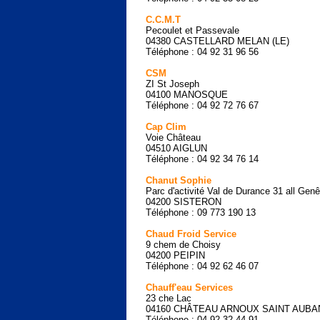
C.C.M.T
Pecoulet et Passevale
04380 CASTELLARD MELAN (LE)
Téléphone : 04 92 31 96 56
CSM
ZI St Joseph
04100 MANOSQUE
Téléphone : 04 92 72 76 67
Cap Clim
Voie Château
04510 AIGLUN
Téléphone : 04 92 34 76 14
Chanut Sophie
Parc d'activité Val de Durance 31 all Genê
04200 SISTERON
Téléphone : 09 773 190 13
Chaud Froid Service
9 chem de Choisy
04200 PEIPIN
Téléphone : 04 92 62 46 07
Chauff'eau Services
23 che Lac
04160 CHÂTEAU ARNOUX SAINT AUBA
Téléphone : 04 92 32 44 91