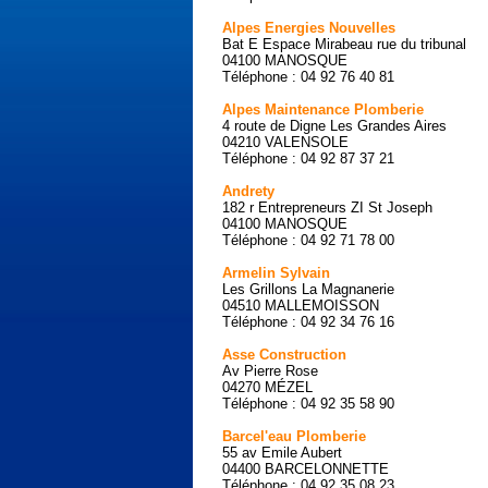
Alpes Energies Nouvelles
Bat E Espace Mirabeau rue du tribunal
04100 MANOSQUE
Téléphone : 04 92 76 40 81
Alpes Maintenance Plomberie
4 route de Digne Les Grandes Aires
04210 VALENSOLE
Téléphone : 04 92 87 37 21
Andrety
182 r Entrepreneurs ZI St Joseph
04100 MANOSQUE
Téléphone : 04 92 71 78 00
Armelin Sylvain
Les Grillons La Magnanerie
04510 MALLEMOISSON
Téléphone : 04 92 34 76 16
Asse Construction
Av Pierre Rose
04270 MÉZEL
Téléphone : 04 92 35 58 90
Barcel'eau Plomberie
55 av Emile Aubert
04400 BARCELONNETTE
Téléphone : 04 92 35 08 23