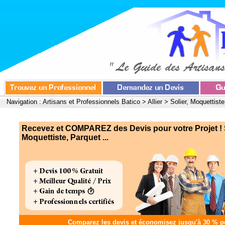
Navigation :
Artisans et Professionnels Batico
>
Allier
>
Solier, Moquettist
Recevez et COMPAREZ des Devis pour votre Projet ! S
Moquettiste, Parquet ...
Comparez les devis et
économisez jusqu'à 30 %
po