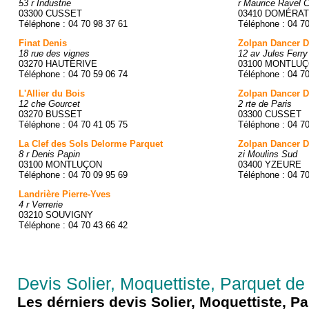
53 r Industrie
r Maurice Ravel 
03300 CUSSET
03410 DOMÉRAT
Téléphone : 04 70 98 37 61
Téléphone : 04 7
Finat Denis
Zolpan Dancer Di
18 rue des vignes
12 av Jules Ferry
03270 HAUTERIVE
03100 MONTLU
Téléphone : 04 70 59 06 74
Téléphone : 04 7
L'Allier du Bois
Zolpan Dancer Di
12 che Gourcet
2 rte de Paris
03270 BUSSET
03300 CUSSET
Téléphone : 04 70 41 05 75
Téléphone : 04 7
La Clef des Sols Delorme Parquet
Zolpan Dancer Di
8 r Denis Papin
zi Moulins Sud
03100 MONTLUÇON
03400 YZEURE
Téléphone : 04 70 09 95 69
Téléphone : 04 70
Landrière Pierre-Yves
4 r Verrerie
03210 SOUVIGNY
Téléphone : 04 70 43 66 42
Devis Solier, Moquettiste, Parquet de l
Les dérniers devis Solier, Moquettiste, 