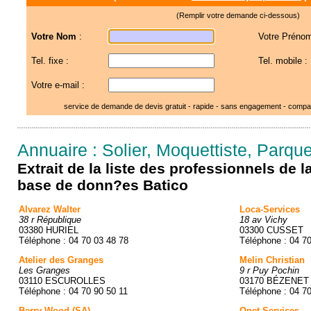
(Remplir votre demande ci-dessous)
Votre Nom
:
Votre Prénom
Tel. fixe :
Tel. mobile :
Votre e-mail :
service de demande de devis gratuit - rapide - sans engagement - compar
Annuaire : Solier, Moquettiste, Parquet 
Extrait de la liste des professionnels de 
base de donn?es Batico
Alvarez Walter
Loca-Services
38 r République
18 av Vichy
03380 HURIEL
03300 CUSSET
Téléphone : 04 70 03 48 78
Téléphone : 04 7
Atelier des Granges
Melin Christian
Les Granges
9 r Puy Pochin
03110 ESCUROLLES
03170 BÉZENET
Téléphone : 04 70 90 50 11
Téléphone : 04 7
Berry Wood (SA)
Onet Services