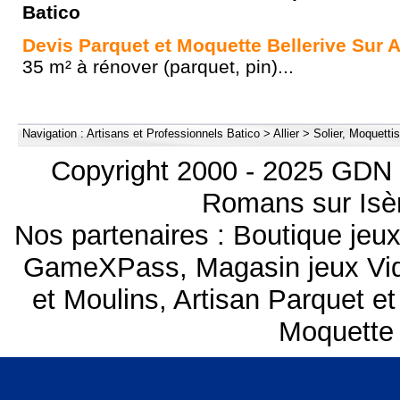
Batico
Devis Parquet et Moquette Bellerive Sur Al
35 m² à rénover (parquet, pin)...
Navigation :
Artisans et Professionnels Batico
>
Allier
>
Solier, Moquetti
Copyright 2000 - 2025 GDN 
Romans sur Isèr
Nos partenaires :
Boutique je
GameXPass
,
Magasin jeux V
et Moulins
,
Artisan Parquet e
Moquette 