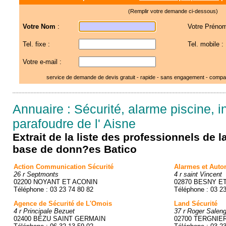
(Remplir votre demande ci-dessous)
Votre Nom
:
Votre Prénom
Tel. fixe :
Tel. mobile :
Votre e-mail :
service de demande de devis gratuit - rapide - sans engagement - compar
Annuaire : Sécurité, alarme piscine, i
parafoudre de l' Aisne
Extrait de la liste des professionnels de 
base de donn?es Batico
Action Communication Sécurité
Alarmes et Auto
26 r Septmonts
4 r saint Vincent
02200 NOYANT ET ACONIN
02870 BESNY E
Téléphone : 03 23 74 80 82
Téléphone : 03 2
Agence de Sécurité de L'Omois
Land Sécurité
4 r Principale Bezuet
37 r Roger Salen
02400 BÉZU SAINT GERMAIN
02700 TERGNIE