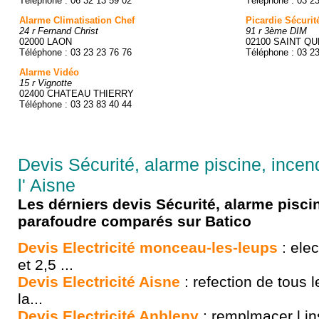
Téléphone : 06 32 13 59 02
Téléphone : 03 2
Alarme Climatisation Chef
Picardie Sécurit
24 r Fernand Christ
91 r 3ème DIM
02000 LAON
02100 SAINT Q
Téléphone : 03 23 23 76 76
Téléphone : 03 2
Alarme Vidéo
15 r Vignotte
02400 CHATEAU THIERRY
Téléphone : 03 23 83 40 44
Devis Sécurité, alarme piscine, incen
l' Aisne
Les dérniers devis Sécurité, alarme pisci
parafoudre comparés sur Batico
Devis Electricité monceau-les-leups
: elec
et 2,5 ...
Devis Electricité Aisne
: refection de tous l
la...
Devis Electricité Anbleny
: remplmacer l ins