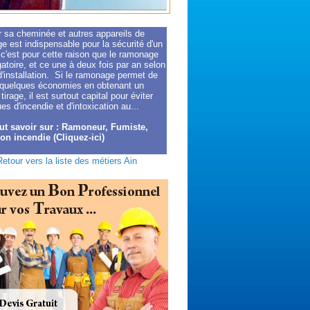
r sa cheminée et autres appareils de
e est indispensable pour la sécurité d'un
 c'est pour cette raison que le ramonage
gatoire, et ce une à deux fois par an selon
d'installation. Si le ramonage permet de
r quelques économies en obtenant un
 tirage, il est surtout capital pour éviter
ues d'incendie et d'intoxication au...
ut savoir sur : Ramoneur, Fumiste,
ion incendie (Cliquez-ici)
Retour vers la liste des métiers Ain