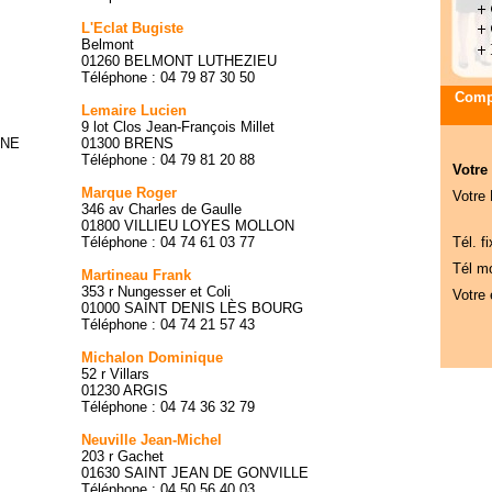
L'Eclat Bugiste
Belmont
01260 BELMONT LUTHEZIEU
Téléphone : 04 79 87 30 50
Compa
Lemaire Lucien
9 lot Clos Jean-François Millet
NNE
01300 BRENS
Téléphone : 04 79 81 20 88
Votre
Marque Roger
Votre
346 av Charles de Gaulle
01800 VILLIEU LOYES MOLLON
Téléphone : 04 74 61 03 77
Tél. fi
Tél mo
Martineau Frank
353 r Nungesser et Coli
Votre 
01000 SAINT DENIS LÈS BOURG
Téléphone : 04 74 21 57 43
Michalon Dominique
52 r Villars
01230 ARGIS
Téléphone : 04 74 36 32 79
Neuville Jean-Michel
203 r Gachet
01630 SAINT JEAN DE GONVILLE
Téléphone : 04 50 56 40 03