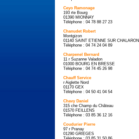
Ceyo Ramonage
193 rte Bourg
01390 MIONNAY
Téléphone : 04 78 88 27 23
Chanudet Robert
Montgizon
01140 SAINT ETIENNE SUR CHALARO
Téléphone : 04 74 24 04 89
Charpenel Bernard
11 r Suzanne Valadon
01000 BOURG EN BRESSE
Téléphone : 04 74 45 26 98
Chauff Service
r Aiglette Nord
01170 GEX
Téléphone : 04 50 41 04 54
Chavy Daniel
315 che Champ du Château
01570 FEILLENS
Téléphone : 03 85 36 12 16
Coudurier Pierre
97 r Pranay
01290 GRIEGES
Téléphone : 03 85 31 50 86