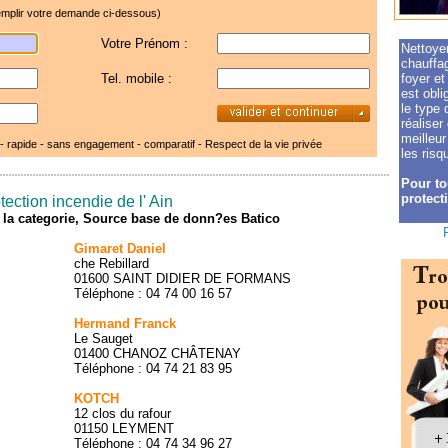
mplir votre demande ci-dessous)
Votre Prénom :
Nettoye
chauffag
Tel. mobile :
foyer et
est obli
le type 
réalise
meilleur
 - rapide - sans engagement - comparatif -
Respect de la vie privée
les risq
Pour to
protect
ection incendie de l' Ain
de la categorie, Source base de donn?es Batico
Gimaret Daniel
che Rebillard
01600 SAINT DIDIER DE FORMANS
Téléphone : 04 74 00 16 57
Hermand Franck
Le Sauget
01400 CHANOZ CHÂTENAY
Téléphone : 04 74 21 83 95
KOTCH
12 clos du rafour
01150 LEYMENT
Téléphone : 04 74 34 96 27