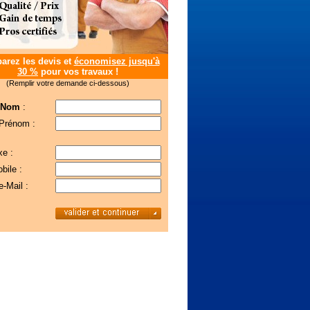
rez les devis et
économisez jusqu'à
30 %
pour vos travaux !
(Remplir votre demande ci-dessous)
 Nom
:
 Prénom :
xe :
bile :
e-Mail :