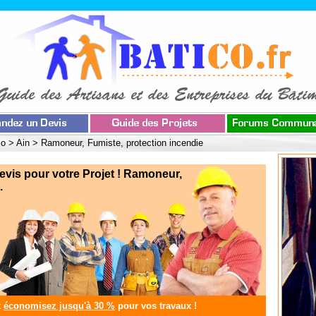
co
>
Ain
>
Ramoneur, Fumiste, protection incendie
is pour votre Projet ! Ramoneur,
.
t
économisez jusqu'à 30 %
pour vos travaux !