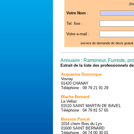
(Re
Votre Nom
:
Tel. fixe :
Votre e-mail :
service de demande de devis gratuit
Annuaire : Ramoneur, Fumiste, prot
Extrait de la liste des professionnels 
Acquaviva Dominique
Vovray
01420 CHANAY
Téléphone : 09 79 21 91 29
Blache Bernard
La Vellaz
01510 SAINT MARTIN DE BAVEL
Téléphone : 04 79 81 57 65
Boisson Pascal
1014 chem Bois du Lys
01600 SAINT BERNARD
Téléphone : 04 74 00 30 01