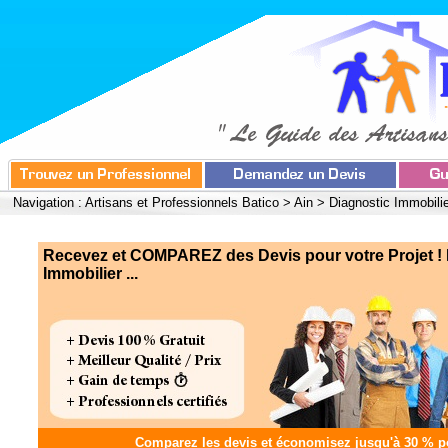
Navigation :
Artisans et Professionnels Batico
>
Ain
>
Diagnostic Immobili
Recevez et COMPAREZ des Devis pour votre Projet ! 
Immobilier ...
Comparez les devis et
économisez jusqu'à 30 %
po