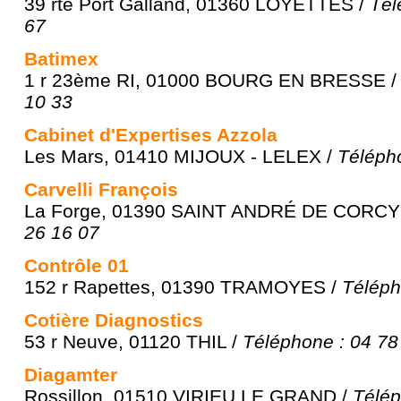
39 rte Port Galland, 01360 LOYETTES /
Tél
67
Batimex
1 r 23ème RI, 01000 BOURG EN BRESSE 
10 33
Cabinet d'Expertises Azzola
Les Mars, 01410 MIJOUX - LELEX /
Téléph
Carvelli François
La Forge, 01390 SAINT ANDRÉ DE CORCY
26 16 07
Contrôle 01
152 r Rapettes, 01390 TRAMOYES /
Téléph
Cotière Diagnostics
53 r Neuve, 01120 THIL /
Téléphone : 04 78
Diagamter
Rossillon, 01510 VIRIEU LE GRAND /
Télép