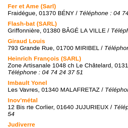
Fer et Ame (Sarl)
Fraidégue, 01370 BÉNY /
Téléphone : 04 7
Flash-bat (SARL)
Griffonnière, 01380 BÂGÉ LA VILLE /
Télép
Giraud Louis
793 Grande Rue, 01700 MIRIBEL /
Téléphon
Heinrich François (SARL)
Zone Artisanale 1048 ch Le Châtelard, 01
Téléphone : 04 74 24 37 51
Imbault Yonel
Les Vavres, 01340 MALAFRETAZ /
Télépho
Inov'métal
12 Bis rte Corlier, 01640 JUJURIEUX /
Télé
54
Judiverre