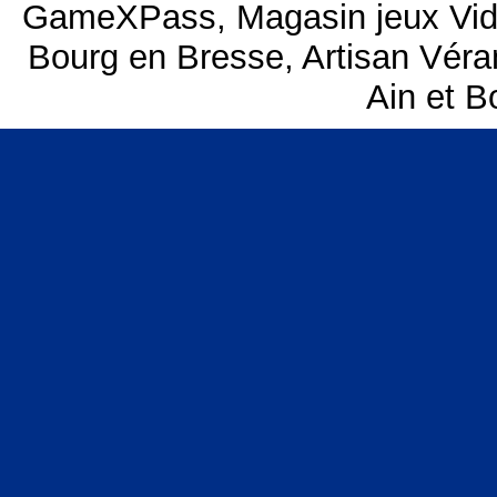
GameXPass
,
Magasin jeux Vi
Bourg en Bresse
,
Artisan Vér
Ain et B