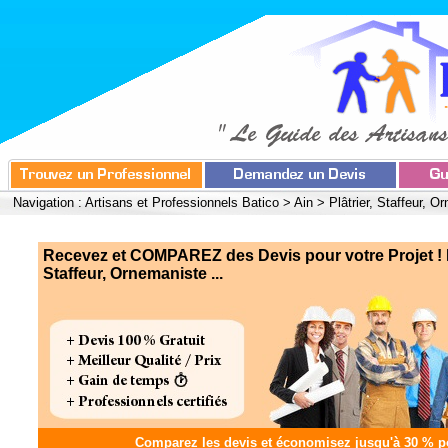
Navigation :
Artisans et Professionnels Batico
>
Ain
>
Plâtrier, Staffeur, O
Recevez et COMPAREZ des Devis pour votre Projet ! Pl
Staffeur, Ornemaniste ...
Comparez les devis et
économisez jusqu'à 30 %
po