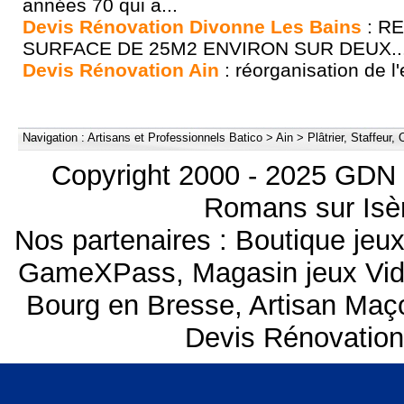
années 70 qui a...
Devis Rénovation Divonne Les Bains
: R
SURFACE DE 25M2 ENVIRON SUR DEUX..
Devis Rénovation Ain
: réorganisation de l'
Navigation :
Artisans et Professionnels Batico
>
Ain
>
Plâtrier, Staffeur
Copyright 2000 - 2025 GDN 
Romans sur Isèr
Nos partenaires :
Boutique je
GameXPass
,
Magasin jeux Vi
Bourg en Bresse
,
Artisan Maço
Devis Rénovation