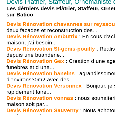
Devis Plâtrier, Staffeur, Ornemaniste d
Les dérniers devis Plâtrier, Staffeur, Or
sur Batico
Devis Rénovation chavannes sur reysso
deux facades et reconstruction des...
Devis Rénovation Ambutrix
: En cous d'ach
maison, j'ai besoin...
Devis Rénovation St-genis-pouilly
: Réali
depuis une buanderie...
Devis Rénovation Gex
: Creation d une a
funebres et d une...
Devis Rénovation baneins
: agrandissemen
d'environs30m2 avec des...
Devis Rénovation Versonnex
: Bonjour, je 
rapidement faire...
Devis Rénovation vonnas
: nous souhaiter
maison soit par...
Devis Rénovation Sauverny
: Nous acheto