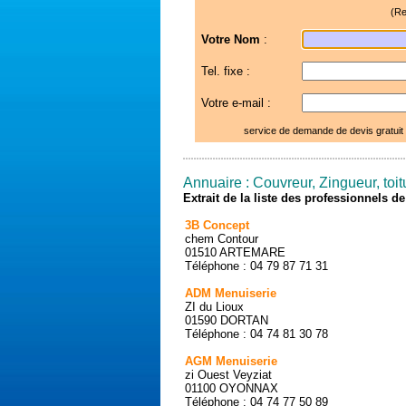
(Re
Votre Nom
:
Tel. fixe :
Votre e-mail :
service de demande de devis gratuit
Annuaire : Couvreur, Zingueur, toitu
Extrait de la liste des professionnels 
3B Concept
chem Contour
01510 ARTEMARE
Téléphone : 04 79 87 71 31
ADM Menuiserie
ZI du Lioux
01590 DORTAN
Téléphone : 04 74 81 30 78
AGM Menuiserie
zi Ouest Veyziat
01100 OYONNAX
Téléphone : 04 74 77 50 89