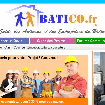
co
>
Ain
>
Couvreur, Zingueur, toiture, couverture
s pour votre Projet ! Couvreur,
.
t
économisez jusqu'à 30 %
pour vos travaux !