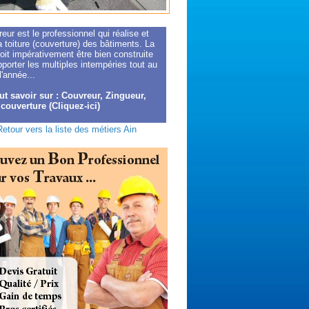
eur est le professionnel qui réalise et
a toiture (couverture) des bâtiments. La
doit impérativement être bien construite
porter les multiples intempéries tout au
l'année...
ut savoir sur : Couvreur, Zingueur,
 couverture (Cliquez-ici)
Retour vers la liste des métiers Ain