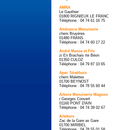
AMRA
Le Gauthier
01800 RIGNIEUX LE FRANC
Téléphone : 04 74 61 16 75
Ambiance Menuiserie
chem Bruyères
01480 FRANS
Téléphone : 04 74 60 17 22
André Masse et Fils
zi En Brachais rte Béon
01350 CULOZ
Téléphone : 04 79 87 10 65
Apec Stratibois
chem Malettes
01700 BEYNOST
Téléphone : 04 78 55 60 44
Arbore Menuiserie Magnon
r Georges Convert
01160 PONT D'AIN
Téléphone : 04 74 39 02 67
Artebois
Zac de la Gare av Gare
01700 MIRIBEL
Téléphone : 04 78 55 01 58