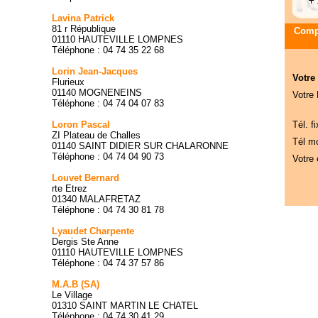
Lavina Patrick
81 r République
Compa
01110 HAUTEVILLE LOMPNES
Téléphone : 04 74 35 22 68
Lorin Jean-Jacques
Votre
Flurieux
01140 MOGNENEINS
Votre
Téléphone : 04 74 04 07 83
Loron Pascal
Tél. fi
ZI Plateau de Challes
Tél mo
01140 SAINT DIDIER SUR CHALARONNE
Téléphone : 04 74 04 90 73
Votre 
Louvet Bernard
rte Etrez
01340 MALAFRETAZ
Téléphone : 04 74 30 81 78
Lyaudet Charpente
Dergis Ste Anne
01110 HAUTEVILLE LOMPNES
Téléphone : 04 74 37 57 86
M.A.B (SA)
Le Village
01310 SAINT MARTIN LE CHATEL
Téléphone : 04 74 30 41 29