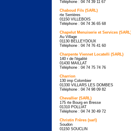
Téléphone : 04 74 39 11 67
Chaboud Fils (SARL)
rte Serrières
01150 VILLEBOIS
Téléphone : 04 74 36 65 68
Chapelut Menuiserie et Services (SARL
Au Village
01130 BELLEYDOUX
Téléphone : 04 74 76 41 60
Charpente Viennet Locatelli (SARL)
140 r de l'égalité
01430 MAILLAT
Téléphone : 04 74 75 74 76
Charrion
130 imp Colombier
01330 VILLARS LES DOMBES
Téléphone : 04 74 98 09 82
Chevallier (SARL)
175 rte Bourg en Bresse
01310 POLLIAT
Téléphone : 04 74 30 49 72
Christin Frères (sarl)
Soudon
01150 SOUCLIN