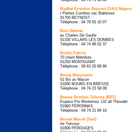
BigMat Girardon Beynost (SAS) Négoci
r Petites Combes zac Batterses
01700 BEYNOST
Téléphone : 04 78 55 10 07
Bois Détente
av Charles De Gaulle
01330 VILLARS LES DOMBES
Téléphone : 04 74 98 02 37
Boully Patrick
70 chem Métrillots
01250 MONTAGNAT
Téléphone : 09 63 20 89 86
Bourg Menuiserie
51 Bis av Macon
01000 BOURG EN BRESSE
Téléphone : 04 74 23 59 09
Bresse Dombes Toîtures (BDT)
Espace Pro Monternoz 132 all Thioudet
01960 PÉRONNAS
Téléphone : 04 74 21 84 16
Brunet Marcel (Sarl)
rte Trévoux
01800 PÉROUGES