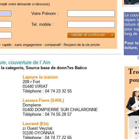
mplir votre demande ci-dessous)
Votre Prénom :
Le couvr
répare l
Tel. mobile :
toiture 
pour sup
long de 
Pour to
 - rapide - sans engagement - comparatif -
Respect de la vie privée
toiture,
re, couverture de l' Ain
de la categorie, Source base de donn?es Batico
Lapeyre la maison
209 r Fort
01440 VIRIAT
Téléphone : 04 74 23 32 55
Lassara Favre (SARL)
Dompierre
01400 DOMPIERRE SUR CHALARONNE
Téléphone : 04 74 55 28 57
Laurand (Ets)
zi Ouest Veyziat
01100 OYONNAX
Téléphone : 04 74 77 22 65