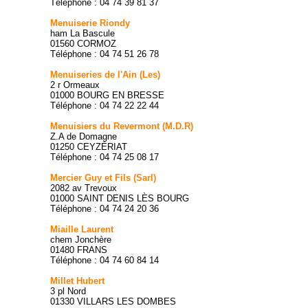
Téléphone : 04 74 39 81 37
Menuiserie Riondy
ham La Bascule
01560 CORMOZ
Téléphone : 04 74 51 26 78
Menuiseries de l'Ain (Les)
2 r Ormeaux
01000 BOURG EN BRESSE
Téléphone : 04 74 22 22 44
Menuisiers du Revermont (M.D.R)
Z.A de Domagne
01250 CEYZÉRIAT
Téléphone : 04 74 25 08 17
Mercier Guy et Fils (Sarl)
2082 av Trevoux
01000 SAINT DENIS LÈS BOURG
Téléphone : 04 74 24 20 36
Miaille Laurent
chem Jonchère
01480 FRANS
Téléphone : 04 74 60 84 14
Millet Hubert
3 pl Nord
01330 VILLARS LES DOMBES