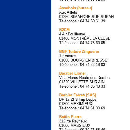
Assobois (bureau)
Aux Aillets
01250 SIMANDRE SUR SURAN
Téléphone : 04 74 30 61 39
B2CM
4 A r Fouilleuse
01460 MONTRÉAL LA CLUSE
Téléphone : 04 74 76 60 05
BGF Toiture Zinguerie
1 r Vavres
01000 BOURG EN BRESSE
Téléphone : 04 74 22 18 03
Baratier Lionel
Villa Flores Route des Dombes
01320 VILLETTE SUR AIN
Téléphone : 04 74 35 43 33
Barbier Frères (SAS)
BP 17 ZI 9 Imp Leppe
01800 MEXIMIEUX
Téléphone : 04 74 61 00 69
Battin Pierre
312 rte Reyrieux
01600 MASSIEUX
Téléphone : 09 79 71 88 46