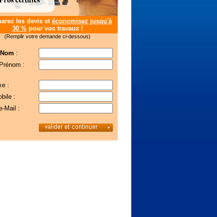
rez les devis et
économisez jusqu'à
30 %
pour vos travaux !
(Remplir votre demande ci-dessous)
 Nom
:
 Prénom :
xe :
bile :
e-Mail :