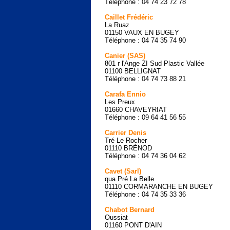
Téléphone : 04 74 23 72 78
Caillet Frédéric
La Ruaz
01150 VAUX EN BUGEY
Téléphone : 04 74 35 74 90
Canier (SAS)
801 r l'Ange ZI Sud Plastic Vallée
01100 BELLIGNAT
Téléphone : 04 74 73 88 21
Carafa Ennio
Les Preux
01660 CHAVEYRIAT
Téléphone : 09 64 41 56 55
Carrier Denis
Tré Le Rocher
01110 BRÉNOD
Téléphone : 04 74 36 04 62
Cavet (Sarl)
qua Pré La Belle
01110 CORMARANCHE EN BUGEY
Téléphone : 04 74 35 33 36
Chabot Bernard
Oussiat
01160 PONT D'AIN