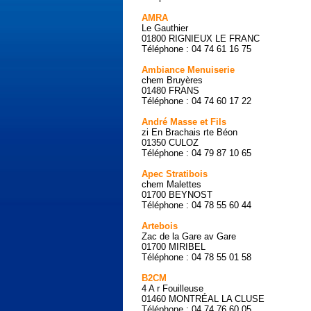
AMRA
Le Gauthier
01800 RIGNIEUX LE FRANC
Téléphone : 04 74 61 16 75
Ambiance Menuiserie
chem Bruyères
01480 FRANS
Téléphone : 04 74 60 17 22
André Masse et Fils
zi En Brachais rte Béon
01350 CULOZ
Téléphone : 04 79 87 10 65
Apec Stratibois
chem Malettes
01700 BEYNOST
Téléphone : 04 78 55 60 44
Artebois
Zac de la Gare av Gare
01700 MIRIBEL
Téléphone : 04 78 55 01 58
B2CM
4 A r Fouilleuse
01460 MONTRÉAL LA CLUSE
Téléphone : 04 74 76 60 05