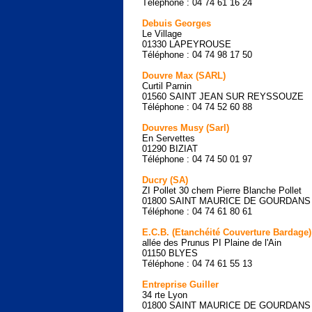
Téléphone : 04 74 61 16 24
Debuis Georges
Le Village
01330 LAPEYROUSE
Téléphone : 04 74 98 17 50
Douvre Max (SARL)
Curtil Parnin
01560 SAINT JEAN SUR REYSSOUZE
Téléphone : 04 74 52 60 88
Douvres Musy (Sarl)
En Servettes
01290 BIZIAT
Téléphone : 04 74 50 01 97
Ducry (SA)
ZI Pollet 30 chem Pierre Blanche Pollet
01800 SAINT MAURICE DE GOURDANS
Téléphone : 04 74 61 80 61
E.C.B. (Etanchéité Couverture Bardage)
allée des Prunus PI Plaine de l'Ain
01150 BLYES
Téléphone : 04 74 61 55 13
Entreprise Guiller
34 rte Lyon
01800 SAINT MAURICE DE GOURDANS