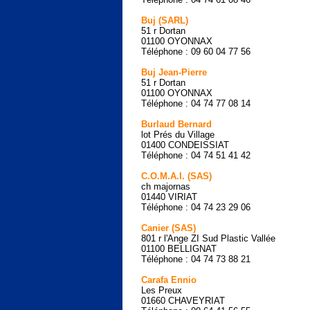
Buj (SARL)
51 r Dortan
01100 OYONNAX
Téléphone : 09 60 04 77 56
Buj Jean-Pierre
51 r Dortan
01100 OYONNAX
Téléphone : 04 74 77 08 14
Burlaud Bernard
lot Prés du Village
01400 CONDEISSIAT
Téléphone : 04 74 51 41 42
C.O.M.A.I. (SAS)
ch majornas
01440 VIRIAT
Téléphone : 04 74 23 29 06
Canier (SAS)
801 r l'Ange ZI Sud Plastic Vallée
01100 BELLIGNAT
Téléphone : 04 74 73 88 21
Carafa Ennio
Les Preux
01660 CHAVEYRIAT