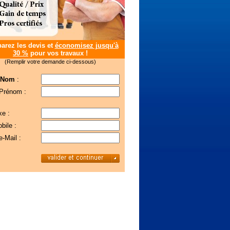
rez les devis et
économisez jusqu'à
30 %
pour vos travaux !
(Remplir votre demande ci-dessous)
 Nom
:
 Prénom :
xe :
bile :
e-Mail :