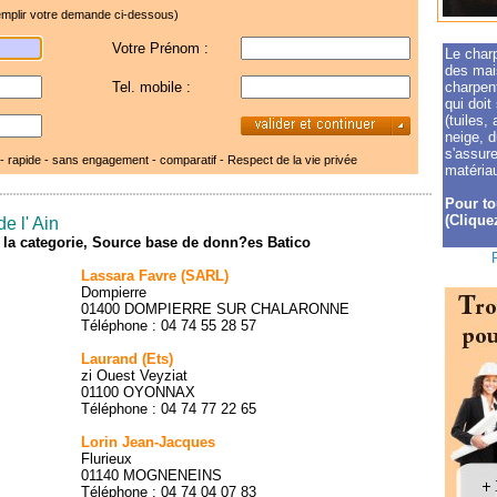
mplir votre demande ci-dessous)
Votre Prénom :
Le charp
des mai
Tel. mobile :
charpent
qui doit
(tuiles,
neige, d
s'assure
 - rapide - sans engagement - comparatif -
Respect de la vie privée
matériau
Pour to
(Cliquez
e l' Ain
de la categorie, Source base de donn?es Batico
Lassara Favre (SARL)
Dompierre
01400 DOMPIERRE SUR CHALARONNE
Téléphone : 04 74 55 28 57
Laurand (Ets)
zi Ouest Veyziat
01100 OYONNAX
Téléphone : 04 74 77 22 65
Lorin Jean-Jacques
Flurieux
01140 MOGNENEINS
Téléphone : 04 74 04 07 83