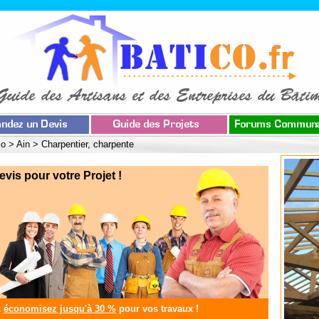
co
>
Ain
>
Charpentier, charpente
s pour votre Projet !
t
économisez jusqu'à 30 %
pour vos travaux !