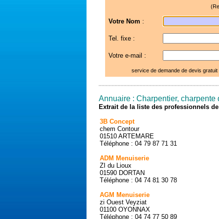
(Re
Votre Nom
:
Tel. fixe :
Votre e-mail :
service de demande de devis gratuit
Annuaire : Charpentier, charpente d
Extrait de la liste des professionnels 
3B Concept
chem Contour
01510 ARTEMARE
Téléphone : 04 79 87 71 31
ADM Menuiserie
ZI du Lioux
01590 DORTAN
Téléphone : 04 74 81 30 78
AGM Menuiserie
zi Ouest Veyziat
01100 OYONNAX
Téléphone : 04 74 77 50 89