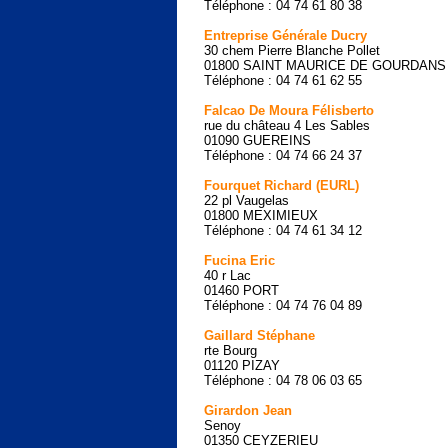
Téléphone : 04 74 61 80 38
Entreprise Générale Ducry
30 chem Pierre Blanche Pollet
01800 SAINT MAURICE DE GOURDANS
Téléphone : 04 74 61 62 55
Falcao De Moura Félisberto
rue du château 4 Les Sables
01090 GUEREINS
Téléphone : 04 74 66 24 37
Fourquet Richard (EURL)
22 pl Vaugelas
01800 MEXIMIEUX
Téléphone : 04 74 61 34 12
Fucina Eric
40 r Lac
01460 PORT
Téléphone : 04 74 76 04 89
Gaillard Stéphane
rte Bourg
01120 PIZAY
Téléphone : 04 78 06 03 65
Girardon Jean
Senoy
01350 CEYZERIEU