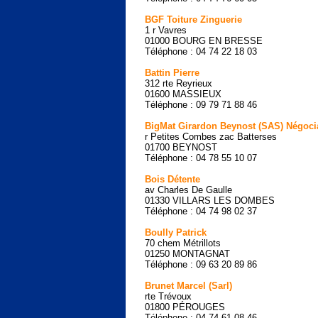
BGF Toiture Zinguerie
1 r Vavres
01000 BOURG EN BRESSE
Téléphone : 04 74 22 18 03
Battin Pierre
312 rte Reyrieux
01600 MASSIEUX
Téléphone : 09 79 71 88 46
BigMat Girardon Beynost (SAS) Négoci
r Petites Combes zac Batterses
01700 BEYNOST
Téléphone : 04 78 55 10 07
Bois Détente
av Charles De Gaulle
01330 VILLARS LES DOMBES
Téléphone : 04 74 98 02 37
Boully Patrick
70 chem Métrillots
01250 MONTAGNAT
Téléphone : 09 63 20 89 86
Brunet Marcel (Sarl)
rte Trévoux
01800 PÉROUGES
Téléphone : 04 74 61 08 46