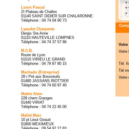
Loron Pascal
ZI Plateau de Challes
01140 SAINT DIDIER SUR CHALARONNE
Téléphone : 04 74 04 90 73
Compa
Lyaudet Charpente
Dergis Ste Anne
01110 HAUTEVILLE LOMPNES
Téléphone : 04 74 37 57 86
Votre
M.C.B.
Votre
Route de Lyon
01510 VIRIEU LE GRAND
Téléphone : 04 79 87 80 15
Tél. fi
Tél mo
Machado (Entreprise)
28 r Pré aux Bouvreuils
Votre 
01480 JASSANS RIOTTIER
Téléphone : 04 74 60 97 40
Maitre Alain
228 chem Granges
01440 VIRIAT
Téléphone : 04 74 22 45 00
Mallet Marc
10 pl Lieut Giraud
01800 MEXIMIEUX
Téléphone : 09 54 97 27 83