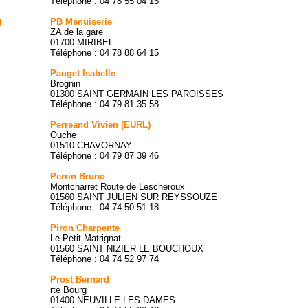
Téléphone : 04 78 55 04 15
)
PB Menuiserie
ZA de la gare
01700 MIRIBEL
Téléphone : 04 78 88 64 15
Pauget Isabelle
Brognin
01300 SAINT GERMAIN LES PAROISSES
Téléphone : 04 79 81 35 58
Perreand Vivien (EURL)
Ouche
01510 CHAVORNAY
Téléphone : 04 79 87 39 46
Perrin Bruno
Montcharret Route de Lescheroux
01560 SAINT JULIEN SUR REYSSOUZE
Téléphone : 04 74 50 51 18
Piron Charpente
Le Petit Matrignat
01560 SAINT NIZIER LE BOUCHOUX
Téléphone : 04 74 52 97 74
Prost Bernard
rte Bourg
01400 NEUVILLE LES DAMES