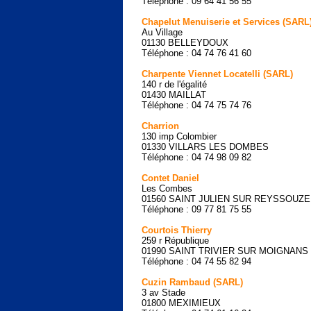
Téléphone : 09 64 41 56 55
Chapelut Menuiserie et Services (SARL
Au Village
01130 BELLEYDOUX
Téléphone : 04 74 76 41 60
Charpente Viennet Locatelli (SARL)
140 r de l'égalité
01430 MAILLAT
Téléphone : 04 74 75 74 76
Charrion
130 imp Colombier
01330 VILLARS LES DOMBES
Téléphone : 04 74 98 09 82
Contet Daniel
Les Combes
01560 SAINT JULIEN SUR REYSSOUZE
Téléphone : 09 77 81 75 55
Courtois Thierry
259 r République
01990 SAINT TRIVIER SUR MOIGNANS
Téléphone : 04 74 55 82 94
Cuzin Rambaud (SARL)
3 av Stade
01800 MEXIMIEUX