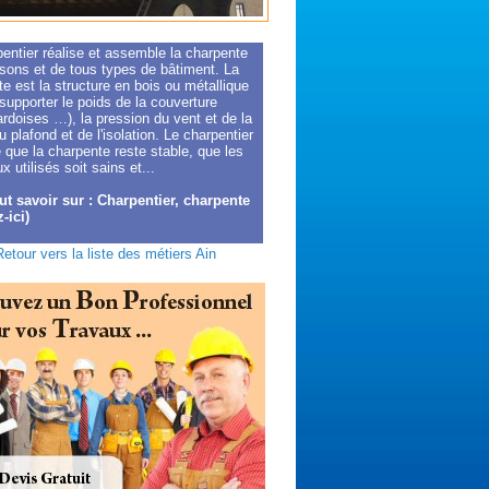
entier réalise et assemble la charpente
sons et de tous types de bâtiment. La
e est la structure en bois ou métallique
 supporter le poids de la couverture
 ardoises …), la pression du vent et de la
u plafond et de l'isolation. Le charpentier
 que la charpente reste stable, que les
x utilisés soit sains et...
ut savoir sur : Charpentier, charpente
-ici)
Retour vers la liste des métiers Ain