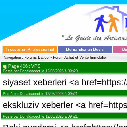
Navigation :
Forums Batico
>
Forum Achat et Vente Immobilier
Page 406 : VPS
Posté par Donaldacect le 12/05/2026 à 09h20
siyaset xeberleri <a href=https
Posté par Donaldacect le 12/05/2026 à 09h21
ekskluziv xeberler <a href=https
Posté par Donaldacect le 12/05/2026 à 09h21