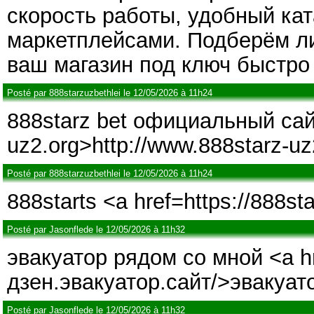
скорость работы, удобный кат
маркетплейсами. Подберём л
ваш магазин под ключ быстро
Posté par 888starzuzbethlei le 12/05/2026 à 11h24
888starz bet официальный сайт
uz2.org>http://www.888starz-uz
Posté par 888starzuzbethlei le 12/05/2026 à 11h24
888starts <a href=https://888sta
Posté par Jasonflede le 12/05/2026 à 11h32
эвакуатор рядом со мной <a hre
дзен.эвакуатор.сайт/>эвакуат
Posté par Jasonflede le 12/05/2026 à 11h32