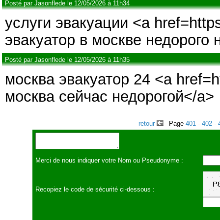
Posté par Jasonflede le 12/05/2026 à 11h34
услуги эвакуации <a href=http
эвакуатор в москве недорого 
Posté par Jasonflede le 12/05/2026 à 11h35
москва эвакуатор 24 <a href=h
москва сейчас недорогой</a>
retour
Page
401
-
402
-
Merci de nous indiquer votre Nom ou Pseudonyme :
Recopiez le code de sécurité ci-dessous :