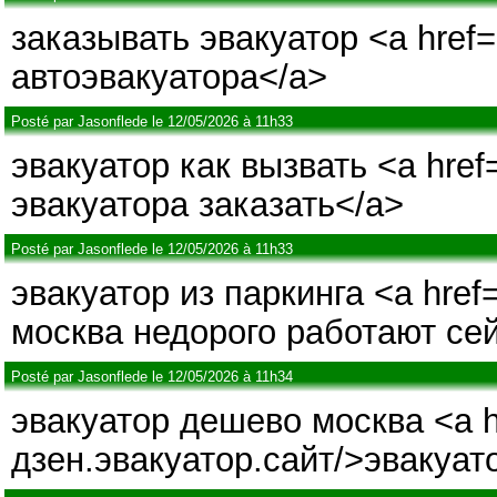
заказывать эвакуатор <a href=
автоэвакуатора</a>
Posté par Jasonflede le 12/05/2026 à 11h33
эвакуатор как вызвать <a href
эвакуатора заказать</a>
Posté par Jasonflede le 12/05/2026 à 11h33
эвакуатор из паркинга <a href
москва недорого работают се
Posté par Jasonflede le 12/05/2026 à 11h34
эвакуатор дешево москва <a hr
дзен.эвакуатор.сайт/>эвакуат