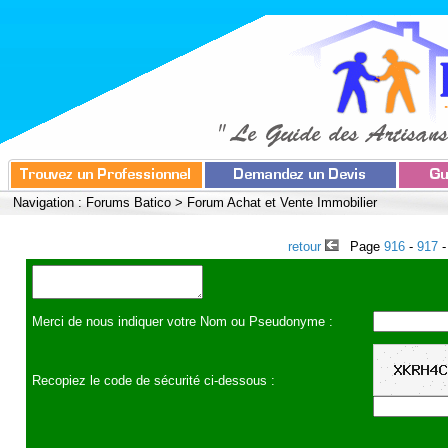
Navigation :
Forums Batico
>
Forum Achat et Vente Immobilier
retour
Page
916
-
917
Merci de nous indiquer votre Nom ou Pseudonyme :
Recopiez le code de sécurité ci-dessous :