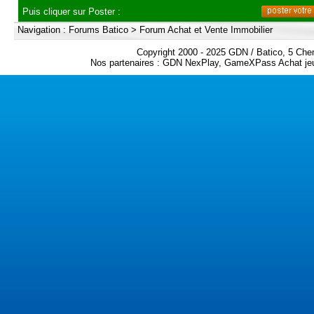
Puis cliquer sur Poster :
Navigation :
Forums Batico
>
Forum Achat et Vente Immobilier
Copyright 2000 - 2025 GDN / Batico, 5 Che
Nos partenaires :
GDN NexPlay
,
GameXPass Achat jeu