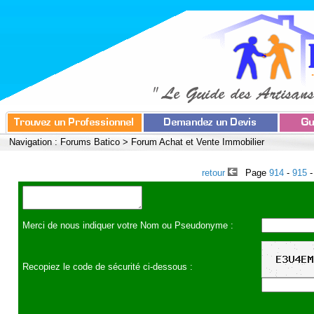
Navigation :
Forums Batico
>
Forum Achat et Vente Immobilier
retour
Page
914
-
915
Merci de nous indiquer votre Nom ou Pseudonyme :
Recopiez le code de sécurité ci-dessous :