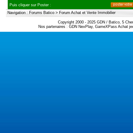
Puis cliquer sur Poster :
Navigation :
Forums Batico
>
Forum Achat et Vente Immobilier
Copyright 2000 - 2025 GDN / Batico, 5 Che
Nos partenaires :
GDN NexPlay
,
GameXPass Achat jeu