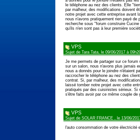
a donnés pour le joindre n'étaient pas le
le téléphone au nez des clients. Elle "tie
par malheur, des modifications doivent êt
notre projet avec cette entreprise avant
nous n'avons pratiquement rien payé de p
recherche sous "forum construire Cucine
qu'ils n'en sont pas à leur première socié
VPS
Sujet de Tara Tata, le 09/06/2017 à 09h2
Je me permets de partager sur ce forum u
sur un salon, nous n'avons plus jamais e
nous a donnés pour le joindre n'étaient p
raccrocher le téléphone au nez des clients
contrat. Si, par malheur, des modificatio
laissé tomber notre projet avec cette en
pratiqués par des cuisinistes sérieux. 
s'être faits avoir par ce même couple de g
VPS
Sujet de SOLAR FRANCE , le 13/06/201
l'auto consommation de votre électricit