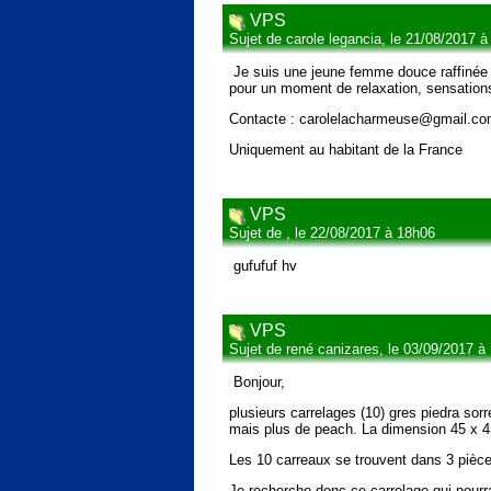
VPS
Sujet de carole legancia, le 21/08/2017 
Je suis une jeune femme douce raffinée t
pour un moment de relaxation, sensations i
Contacte : carolelacharmeuse@gmail.c
Uniquement au habitant de la France
VPS
Sujet de , le 22/08/2017 à 18h06
gufufuf hv
VPS
Sujet de rené canizares, le 03/09/2017 à
Bonjour,
plusieurs carrelages (10) gres piedra sor
mais plus de peach. La dimension 45 x 4
Les 10 carreaux se trouvent dans 3 pièce
Je recherche donc ce carrelage qui pourr