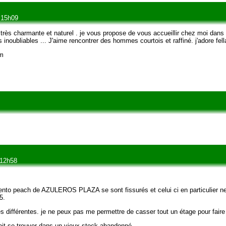
à 15h09
rès charmante et naturel . je vous propose de vous accueillir chez moi dans 
noubliables ... J'aime rencontrer des hommes courtois et raffiné. j'adore fell
om
 12h58
rento peach de AZULEROS PLAZA se sont fissurés et celui ci en particulier ne s
5.
s différentes. je ne peux pas me permettre de casser tout un étage pour fai
ait se trouver dans un vieux stock abandonné.