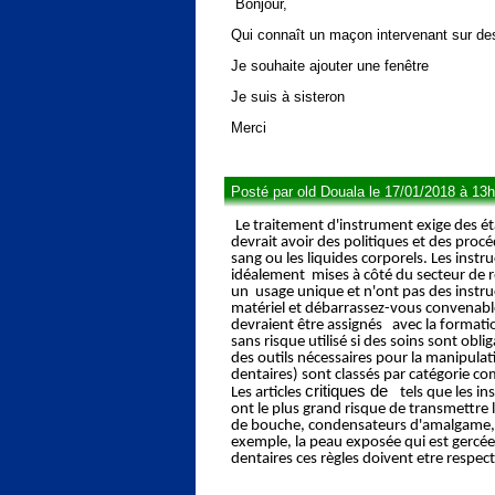
Bonjour,
Qui connaît un maçon intervenant sur de
Je souhaite ajouter une fenêtre
Je suis à sisteron
Merci
Posté par old Douala le 17/01/2018 à 13
Le traitement d'instrument exige des ét
devrait avoir des politiques et des proc
sang ou les liquides corporels. Les instr
idéalement mises à côté du secteur de re
un usage unique et n'ont pas des instructi
matériel et débarrassez-vous convenable
devraient être assignés avec la formatio
sans risque utilisé si des soins sont obl
des outils nécessaires pour la manipulat
dentaires) sont classés par catégorie comm
critiques de
Les articles
tels que les in
ont le plus grand risque de transmettre l'
de bouche, condensateurs d'amalgame, pl
exemple, la peau exposée qui est gercée,
dentaires ces règles doivent etre respec