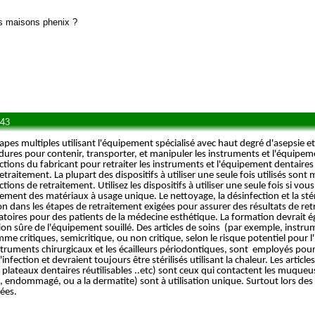
s maisons phenix ?
h43
apes multiples utilisant l'équipement spécialisé avec haut degré d'asepsie 
édures pour contenir, transporter, et manipuler les instruments et l'équipeme
uctions du fabricant pour retraiter les instruments et l'équipement dentaires
traitement. La plupart des dispositifs à utiliser une seule fois utilisés son
ons de retraitement. Utilisez les dispositifs à utiliser une seule fois si vous
ment des matériaux à usage unique. Le nettoyage, la désinfection et la stér
n dans les étapes de retraitement exigées pour assurer des résultats de ret
igatoires pour des patients de la médecine esthétique. La formation devrait é
ion sûre de l'équipement souillé. Des articles de soins (par exemple, instru
e critiques, semicritique, ou non critique, selon le risque potentiel pour l'i
struments chirurgicaux et les écailleurs périodontiques, sont employés pour p
infection et devraient toujours être stérilisés utilisant la chaleur. Les article
ateaux dentaires réutilisables ..etc) sont ceux qui contactent les muqueu
 endommagé, ou a la dermatite) sont à utilisation unique. Surtout lors des 
tées.