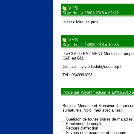
VPS
Sujet de , le 18/01/2018 à 09h22
laissez faire les pros
VPS
Sujet de , le 14/03/2018 à 10h35
Le CFA du BATIMENT Montpellier propose 
CAP au BM.
Contact : sylvie.liedot@ccca-btp.fr
Tél : 0649991098
Posté par Voyantmedium le 19/03/2018 
Bonjour. Madame et Monsieur. Je suis un
surnaturels. Voici mes spécialités:
_ Guérison de toutes sortes de maladies
_ Problèmes de couple
_ Retours d'affection
_ Savons pour examens et concours