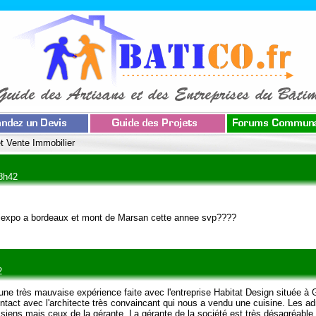
t Vente Immobilier
18h42
atiexpo a bordeaux et mont de Marsan cette annee svp????
2
ne très mauvaise expérience faite avec l'entreprise Habitat Design située à 
ntact avec l'architecte très convaincant qui nous a vendu une cuisine. Les ad
s siens mais ceux de la gérante. La gérante de la société est très désagréable 