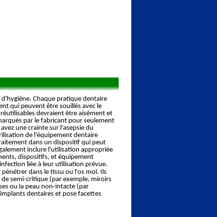
et d'hygiène. Chaque pratique dentaire
nt qui peuvent être souillés avec le
 réutilisables devraient être aisément et
t marqués par le fabricant pour seulement
 avez une crainte sur l'asepsie du
ilisation de l'équipement dentaire
raitement dans un dispositif qui peut
galement inclure l'utilisation appropriée
ments, dispositifs, et équipement
nfection liée à leur utilisation prévue.
énétrer dans le tissu ou l'os mol. Ils
s de semi-critique
(par exemple, miroirs
ses ou la peau non-intacte (par
implants dentaires et pose facettes