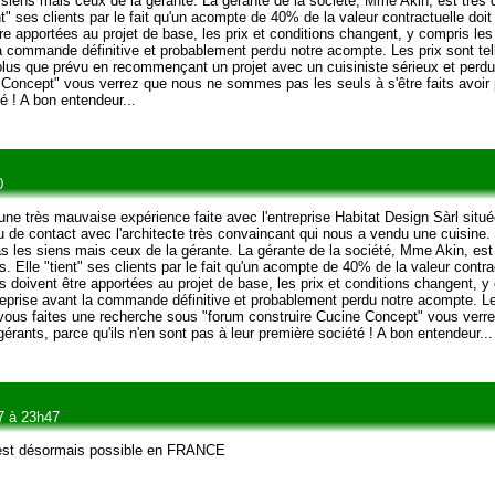
s siens mais ceux de la gérante. La gérante de la société, Mme Akin, est très 
nt" ses clients par le fait qu'un acompte de 40% de la valeur contractuelle doit 
re apportées au projet de base, les prix et conditions changent, y compris le
 la commande définitive et probablement perdu notre acompte. Les prix sont t
lus que prévu en recommençant un projet avec un cuisiniste sérieux et perdu
 Concept" vous verrez que nous ne sommes pas les seuls à s'être faits avoir
té ! A bon entendeur...
0
ne très mauvaise expérience faite avec l'entreprise Habitat Design Sàrl situ
u de contact avec l'architecte très convaincant qui nous a vendu une cuisine.
as les siens mais ceux de la gérante. La gérante de la société, Mme Akin, est
. Elle "tient" ses clients par le fait qu'un acompte de 40% de la valeur contrac
ns doivent être apportées au projet de base, les prix et conditions changent, 
treprise avant la commande définitive et probablement perdu notre acompte. L
Si vous faites une recherche sous "forum construire Cucine Concept" vous ve
érants, parce qu'ils n'en sont pas à leur première société ! A bon entendeur...
7 à 23h47
é est désormais possible en FRANCE