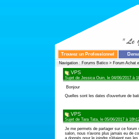
Navigation :
Forums Batico
>
Forum Achat e
VPS
Sujet de Jessica Ouin, le 04/06/2017 à 
Bonjour
Quelles sont les dates d'ouverture de b
VPS
Sujet de Tara Tata, le 05/06/2017 à 18h1
Je me permets de partager sur ce forum u
salon, nous n'avons plus jamais eu de co
a donnés pour le joindre n'étaient pas le