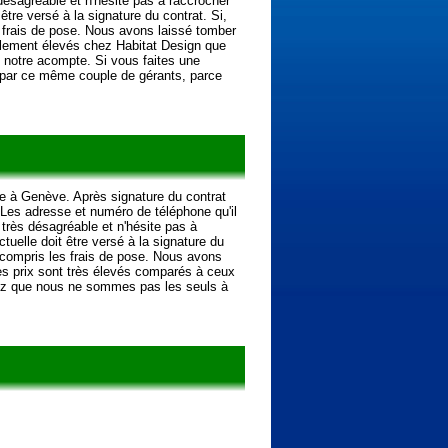
désagréable et n'hésite pas à raccrocher
être versé à la signature du contrat. Si,
s frais de pose. Nous avons laissé tomber
ellement élevés chez Habitat Design que
 notre acompte. Si vous faites une
 par ce même couple de gérants, parce
ée à Genève. Après signature du contrat
 Les adresse et numéro de téléphone qu'il
 très désagréable et n'hésite pas à
tuelle doit être versé à la signature du
y compris les frais de pose. Nous avons
es prix sont très élevés comparés à ceux
rrez que nous ne sommes pas les seuls à