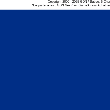
Copyright 2000 - 2025 GDN / Batico, 5 Che
Nos partenaires :
GDN NexPlay
,
GameXPass Achat jeu