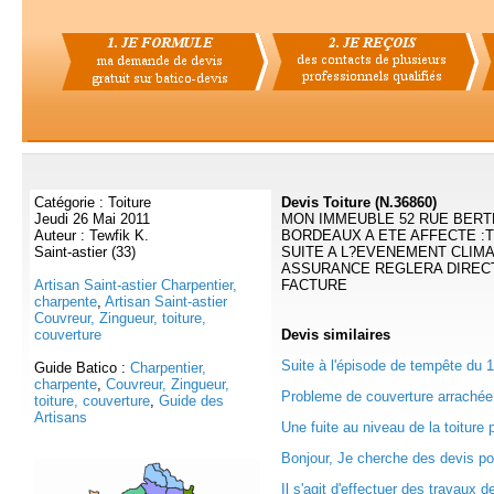
Catégorie : Toiture
Devis Toiture (N.36860)
Jeudi 26 Mai 2011
MON IMMEUBLE 52 RUE BERT
Auteur : Tewfik K.
BORDEAUX A ETE AFFECTE :T
Saint-astier (33)
SUITE A L?EVENEMENT CLIMA
ASSURANCE REGLERA DIREC
Artisan Saint-astier Charpentier,
FACTURE
charpente
,
Artisan Saint-astier
Couvreur, Zingueur, toiture,
couverture
Devis
similaires
Suite à l'épisode de tempête du 1
Guide Batico :
Charpentier,
charpente
,
Couvreur, Zingueur,
Probleme de couverture arrachée 
toiture, couverture
,
Guide des
Artisans
Une fuite au niveau de la toiture 
Bonjour, Je cherche des devis pou
Il s'agit d'effectuer des travaux de