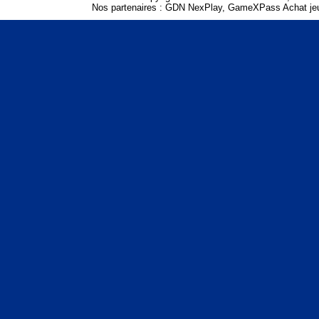
Nos partenaires :
GDN NexPlay
,
GameXPass Achat jeu