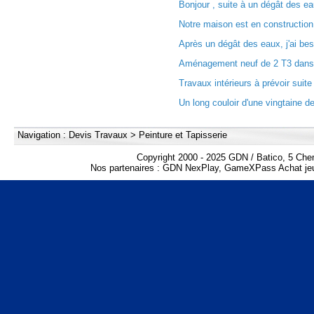
Bonjour , suite à un dégât des eau
Notre maison est en construction 
Après un dégât des eaux, j'ai bes
Aménagement neuf de 2 T3 dans b
Travaux intérieurs à prévoir suite 
Un long couloir d'une vingtaine de
Navigation :
Devis Travaux
>
Peinture et Tapisserie
Copyright 2000 - 2025 GDN / Batico, 5 Che
Nos partenaires :
GDN NexPlay
,
GameXPass Achat jeu