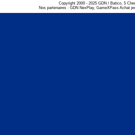
Copyright 2000 - 2025 GDN / Batico, 5 Che
Nos partenaires :
GDN NexPlay
,
GameXPass Achat jeu