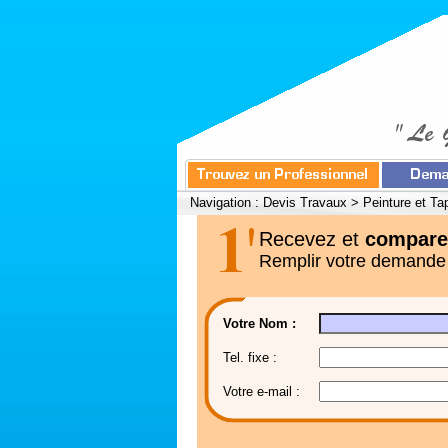
Navigation :
Devis Travaux
>
Peinture et Ta
Recevez et
compare
Remplir votre demande
Votre Nom :
Tel. fixe :
Votre e-mail :