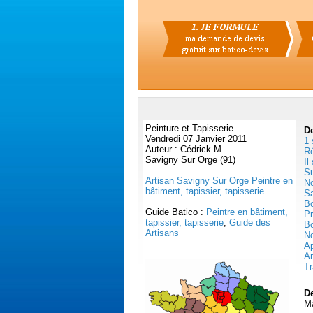
Peinture et Tapisserie
D
Vendredi 07 Janvier 2011
1 
Auteur : Cédrick M.
Ré
Savigny Sur Orge (91)
Il
Su
Artisan Savigny Sur Orge Peintre en
No
bâtiment, tapissier, tapisserie
Sa
Bo
Guide Batico :
Peintre en bâtiment,
Pr
tapissier, tapisserie
,
Guide des
Bo
Artisans
No
Ap
Am
Tr
De
Ma