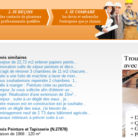
evis
similaires
sejour de 22,72 m2 enlever papiers peints...
novation salle de séjour peinture et déco...
 s'agit de rénover 3 chambres de 11 m2 chacune...
ite a une fuite de machine a laver de mon...
us souhaiterions repeindre 2 chambres: 1...
lle à manger : Peinture cirée ou peinture...
njour Je vous sollicite afin d'obtenir un...
ojet: Réalisation d'une extension de 15m²...
njour , suite à un dégât des eaux , je...
tre maison est en construction est je souhaite...
rès un dégât des eaux, j'ai besoin de...
énagement neuf de 2 T3 dans bâtiment agricole...
avaux intérieurs à prévoir suite à un...
vis Peinture et Tapisserie (N.27878)
ison de 1968 : 120 m²