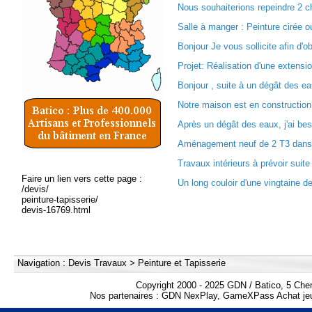
Nous souhaiterions repeindre 2 c
Salle à manger : Peinture cirée ou
Bonjour Je vous sollicite afin d'ob
Projet: Réalisation d'une extensi
Bonjour , suite à un dégât des eau
Notre maison est en construction 
Après un dégât des eaux, j'ai bes
Aménagement neuf de 2 T3 dans b
Travaux intérieurs à prévoir suite 
Faire un lien vers cette page :
Un long couloir d'une vingtaine de
/devis/
peinture-tapisserie/
devis-16769.html
Navigation :
Devis Travaux
>
Peinture et Tapisserie
Copyright 2000 - 2025 GDN / Batico, 5 Che
Nos partenaires :
GDN NexPlay
,
GameXPass Achat jeu