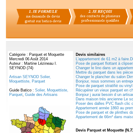
Catégorie : Parquet et Moquette
Devis
similaires
Mercredi 06 Août 2014
L'appartement de 61 m2 à faire.D
Auteur : Martine Lézineau I.
Pose de parquet flottant à clipse
SEYNOD (74)
Changer le lino dans un appartem
Mettre du parquet dans les pièce
Artisan SEYNOD Solier,
Changer le plancher du salon Dim
Moquettiste, Parquet
Bonjour, nous sommes un entrepôt
Pose de parquet stratifié ou vinyl
Guide Batico :
Solier, Moquettiste,
Récupérer un vieux parquet en ch
Parquet
,
Guide des Artisans
Bonjour j aurai besoin d un artisan
Dans maison très ancienne Le so
Poser des dalles PVC flash clic d
Appartement année 1860 au premi
Pose de parquet et de plinthes da
Appartement de 66m² dans maison 
Devis Parquet et Moquette (N.7