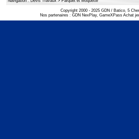
Navigation :
Devis Travaux
>
Parquet et Moquette
Copyright 2000 - 2025 GDN / Batico, 5 Che
Nos partenaires :
GDN NexPlay
,
GameXPass Achat jeu