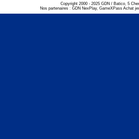
Copyright 2000 - 2025 GDN / Batico, 5 Che
Nos partenaires :
GDN NexPlay
,
GameXPass Achat jeu