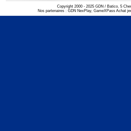
Copyright 2000 - 2025 GDN / Batico, 5 Che
Nos partenaires :
GDN NexPlay
,
GameXPass Achat jeu