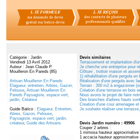
Catégorie : Jardin
Devis
similaires
Vendredi 13 Avril 2012
Terrassement et implantation d'un
Auteur : Jean Claude P.
Je cherche une entreprise pour ré
Mouilleron En Pareds (85)
Clôture , trottoir maison et assen
1) réhabilitation d'une pergola en b
Artisan Mouilleron En Pareds
Réalisation d'une pergola avec la
Elagueur, entretien, Arbres, Gazon,
Terrain : 300 m2 à engazonner (su
Pelouse
,
Artisan Mouilleron En
Création d'une terrasse en bois e
Pareds Paysagiste, espace vert,
Nous avons le projet de faire notre
jardin, Créateur
Des branches d'arbres hauts sont 
Creation d'une cour amenagee et 
Guide Batico :
Elagueur, Entretien,
Je souhaite réaliser une terrasse,
Abres, Gazon, Pelouse
,
Paysagiste, espace vert, jardin,
créateur
,
Guide des Artisans
Devis Jardin numéro : 49906
Couper 2 arbres :
1 mimosa hauteur approximative
1 accacia hauteur approximative