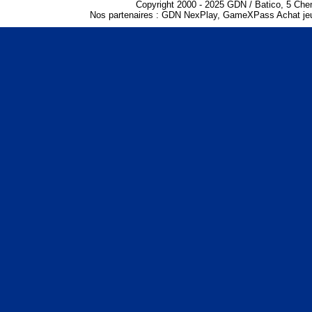
Copyright 2000 - 2025 GDN / Batico, 5 Che
Nos partenaires :
GDN NexPlay
,
GameXPass Achat jeu