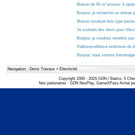
Maison de 95 m² environ. 4 spots
Bonjour, je recherche un artisan p
Maison ossature bois type passiv
Je souhaite des devis pour l'électr
Bonjour, je voudrais remettre aux
Vidéosurveillance extérieure du d
Bonjour, nous venons d'aménager
Navigation :
Devis Travaux
>
Electricité
Copyright 2000 - 2025 GDN / Batico, 5 Che
Nos partenaires :
GDN NexPlay
,
GameXPass Achat jeu