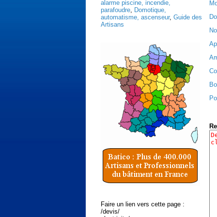
alarme piscine, incendie,
Mon
parafoudre
,
Domotique,
Do
automatisme, ascenseur
,
Guide des
Artisans
No
Ap
Am
Co
Bo
Po
Re
Faire un lien vers cette page :
/devis/