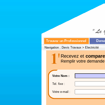
Navigation :
Devis Travaux
>
Electricité
Recevez et
compare
Remplir votre demande
Votre Nom :
Tel. fixe :
Votre e-mail :