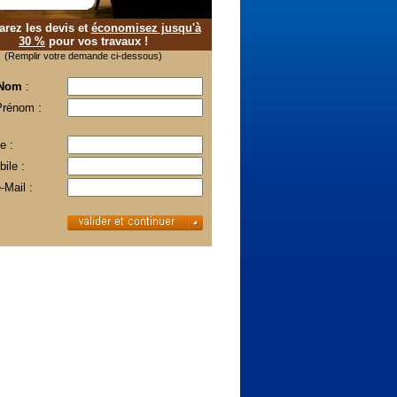
rez les devis et
économisez jusqu'à
30 %
pour vos travaux !
(Remplir votre demande ci-dessous)
 Nom
:
Prénom :
e :
ile :
-Mail :