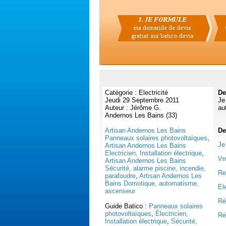
Catégorie : Electricité
De
Jeudi 29 Septembre 2011
Je
Auteur : Jérôme G.
au
Andernos Les Bains (33)
Artisan Andernos Les Bains
De
Panneaux solaires photovoltaïques
,
Je
Artisan Andernos Les Bains
Electricien, Installation électrique
,
Vm
Artisan Andernos Les Bains
Sécurité, alarme piscine, incendie,
Re
parafoudre
,
Artisan Andernos Les
Bains Domotique, automatisme,
Ele
ascenseur
Ré
Guide Batico :
Panneaux solaires
photovoltaïques
,
Électricien,
Ré
Installation électrique
,
Sécurité,