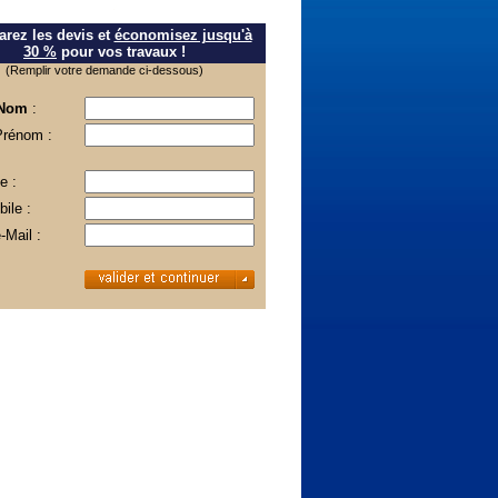
rez les devis et
économisez jusqu'à
30 %
pour vos travaux !
(Remplir votre demande ci-dessous)
 Nom
:
Prénom :
e :
ile :
-Mail :