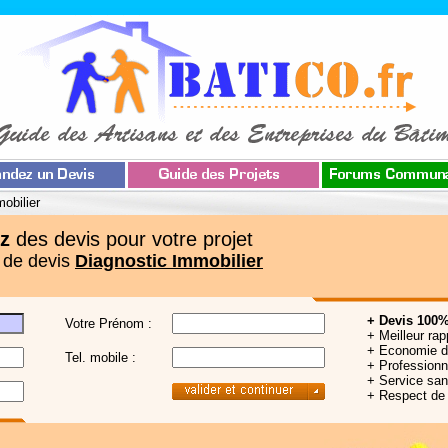
obilier
z
des devis pour votre projet
 de devis
Diagnostic Immobilier
+ Devis 100%
Votre Prénom :
+ Meilleur rap
+ Economie 
Tel. mobile :
+ Professionne
+ Service sa
+ Respect de 