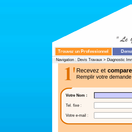
Navigation :
Devis Travaux
>
Diagnostic Imm
Recevez et
compare
Remplir votre demande
Votre Nom :
Tel. fixe :
Votre e-mail :