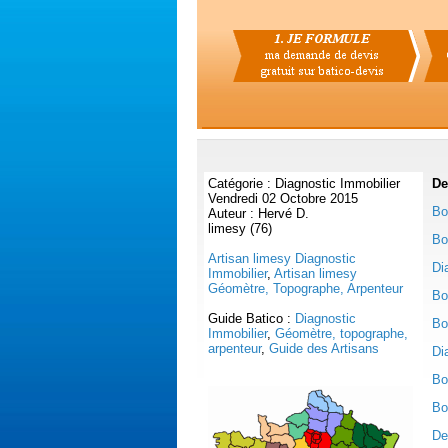
Catégorie : Diagnostic Immobilier
De
Vendredi 02 Octobre 2015
Bon
Auteur : Hervé D.
limesy (76)
Bo
Artisan limesy Diagnostic
Di
Immobilier
,
Artisan limesy
Géomètre, Topographe, Arpenteur
Bo
Guide Batico :
Diagnostic
Bo
Immobilier
,
Géomètre, topographe,
arpenteur
,
Guide des Artisans
Di
Bo
Bo
De