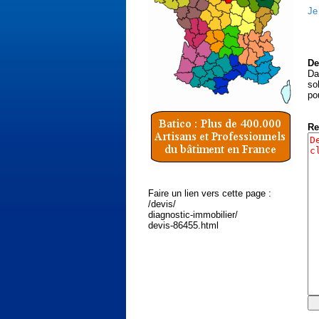
Je
De
Da
so
po
Re
Faire un lien vers cette page :
/devis/
diagnostic-immobilier/
devis-86455.html