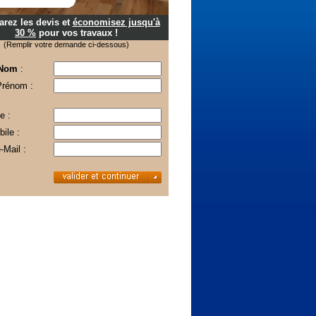
rez les devis et
économisez jusqu'à
30 %
pour vos travaux !
(Remplir votre demande ci-dessous)
 Nom
:
Prénom :
e :
ile :
-Mail :