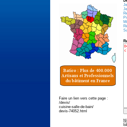
D
Je
Je
Re
Pi
Mi
Ré
Su
R
Faire un lien vers cette page :
/devis/
cuisine-salle-de-bain/
devis-74052.html
N'
bâ