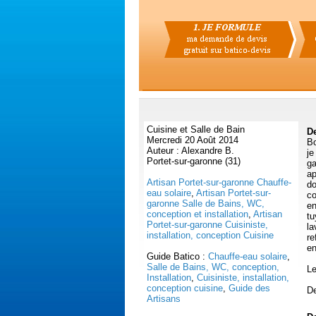
Cuisine et Salle de Bain
De
Mercredi 20 Août 2014
Bo
Auteur : Alexandre B.
je
Portet-sur-garonne (31)
ga
ap
Artisan Portet-sur-garonne Chauffe-
do
eau solaire
,
Artisan Portet-sur-
co
garonne Salle de Bains, WC,
en
conception et installation
,
Artisan
tu
Portet-sur-garonne Cuisiniste,
la
installation, conception Cuisine
re
en
Guide Batico :
Chauffe-eau solaire
,
Salle de Bains, WC, conception,
Le
Installation
,
Cuisiniste, installation,
conception cuisine
,
Guide des
De
Artisans