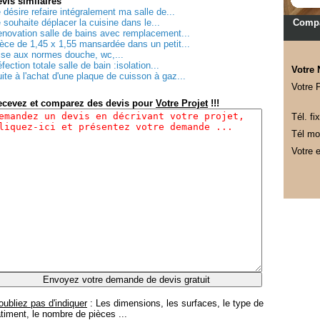
evis
similaires
 désire refaire intégralement ma salle de...
 souhaite déplacer la cuisine dans le...
Compa
novation salle de bains avec remplacement...
èce de 1,45 x 1,55 mansardée dans un petit...
se aux normes douche, wc,...
fection totale salle de bain :isolation...
Votre
ite à l'achat d'une plaque de cuisson à gaz...
Votre 
ecevez et comparez des devis pour
Votre Projet
!!!
Tél. fix
Tél mob
Votre e
oubliez pas d'indiquer
: Les dimensions, les surfaces, le type de
timent, le nombre de pièces ...