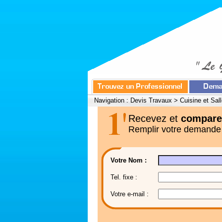
Navigation :
Devis Travaux
>
Cuisine et Sal
Recevez et
compare
Remplir votre demande
Votre Nom :
Tel. fixe :
Votre e-mail :