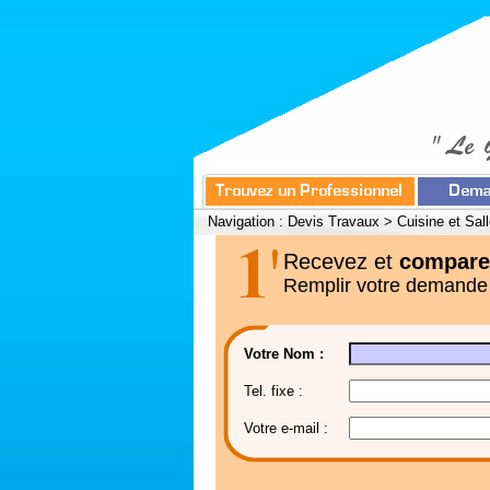
Navigation :
Devis Travaux
>
Cuisine et Sal
Recevez et
compare
Remplir votre demande
Votre Nom :
Tel. fixe :
Votre e-mail :