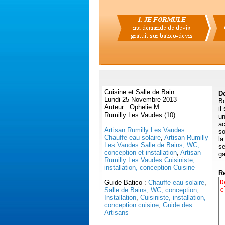
Cuisine et Salle de Bain
De
Lundi 25 Novembre 2013
Bo
Auteur : Ophelie M.
il
Rumilly Les Vaudes (10)
un
ac
Artisan Rumilly Les Vaudes
so
Chauffe-eau solaire
,
Artisan Rumilly
la
Les Vaudes Salle de Bains, WC,
se
conception et installation
,
Artisan
ga
Rumilly Les Vaudes Cuisiniste,
installation, conception Cuisine
R
Guide Batico :
Chauffe-eau solaire
,
Salle de Bains, WC, conception,
Installation
,
Cuisiniste, installation,
conception cuisine
,
Guide des
Artisans