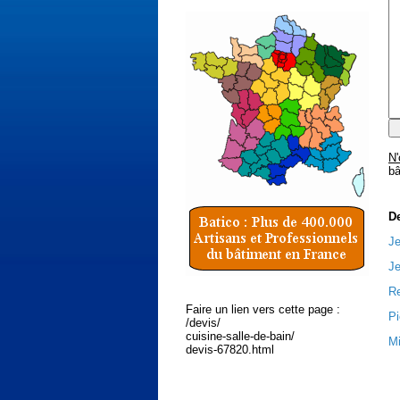
N'
bâ
D
Je
Je
Re
Faire un lien vers cette page :
Pi
/devis/
cuisine-salle-de-bain/
Mi
devis-67820.html