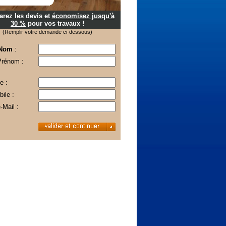
rez les devis et
économisez jusqu'à
30 %
pour vos travaux !
(Remplir votre demande ci-dessous)
 Nom
:
Prénom :
e :
ile :
-Mail :