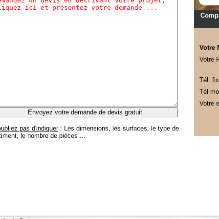
Compa
Votre
Votre 
Tél. fix
Tél mob
Votre e
oubliez pas d'indiquer
: Les dimensions, les surfaces, le type de
timent, le nombre de pièces ...