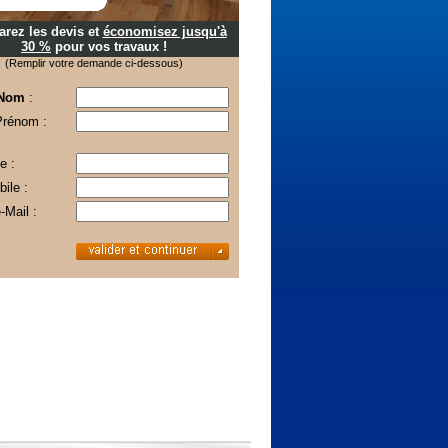
rez les devis et
économisez jusqu'à
30 %
pour vos travaux !
(Remplir votre demande ci-dessous)
 Nom
:
Prénom :
e :
ile :
-Mail :