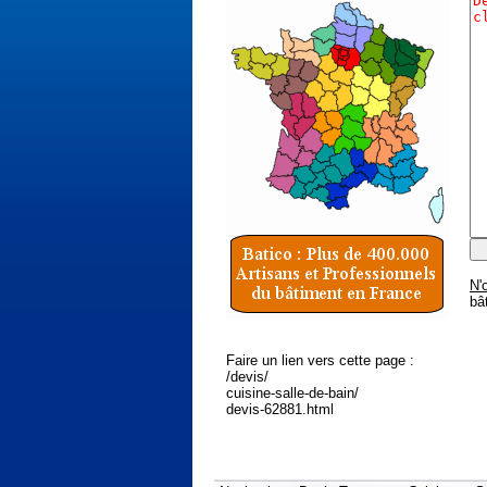
N'
bâ
Faire un lien vers cette page :
/devis/
cuisine-salle-de-bain/
devis-62881.html