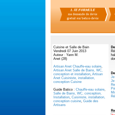
Cuisine et Salle de Bain
De
Vendredi 07 Juin 2013
Ré
Auteur : Yann M.
ha
Anet (28)
do
Artisan Anet Chauffe-eau solaire
,
Artisan Anet Salle de Bains, WC,
De
conception et installation
,
Artisan
Je
Anet Cuisiniste, installation,
Je
conception Cuisine
Re
Pi
Guide Batico :
Chauffe-eau solaire
,
Mi
Salle de Bains, WC, conception,
Ré
Installation
,
Cuisiniste, installation,
conception cuisine
,
Guide des
Artisans
Re