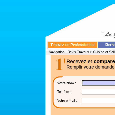
Navigation :
Devis Travaux
>
Cuisine et Sal
Recevez et
compare
Remplir votre demande
Votre Nom :
Tel. fixe :
Votre e-mail :